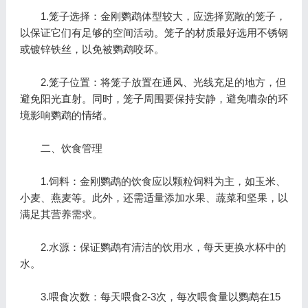
1.笼子选择：金刚鹦鹉体型较大，应选择宽敞的笼子，
以保证它们有足够的空间活动。笼子的材质最好选用不锈钢
或镀锌铁丝，以免被鹦鹉咬坏。
2.笼子位置：将笼子放置在通风、光线充足的地方，但
避免阳光直射。同时，笼子周围要保持安静，避免嘈杂的环
境影响鹦鹉的情绪。
二、饮食管理
1.饲料：金刚鹦鹉的饮食应以颗粒饲料为主，如玉米、
小麦、燕麦等。此外，还需适量添加水果、蔬菜和坚果，以
满足其营养需求。
2.水源：保证鹦鹉有清洁的饮用水，每天更换水杯中的
水。
3.喂食次数：每天喂食2-3次，每次喂食量以鹦鹉在15