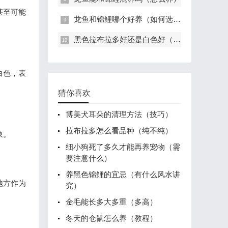
甚至可能
龙鱼和锦鲤哪个好养（如何选择）
黑色拉布拉多好还是白色好（好看）
白色，表
猜你喜欢
博美犬耳朵的清理方法（技巧）
拉布拉多怎么看品种（纯不纯）
象。
细小狗死了多久才能再养宠物（需
要注意什么）
养黑色锦鲤的宜忌（有什么风水讲
地方作为
究）
金毛能长多大多重（多高）
冬天的仓鼠怎么养（教程）