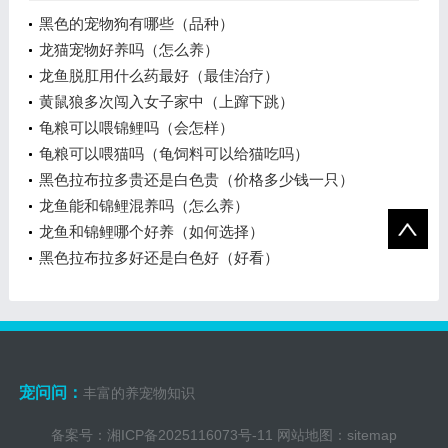
黑色的宠物狗有哪些（品种）
龙猫宠物好养吗（怎么养）
龙鱼脱肛用什么药最好（最佳治疗）
黄鼠狼多次闯入女子家中（上蹿下跳）
龟粮可以喂锦鲤吗（会怎样）
龟粮可以喂猫吗（龟饲料可以给猫吃吗）
黑色拉布拉多贵还是白色贵（价格多少钱一只）
龙鱼能和锦鲤混养吗（怎么养）
龙鱼和锦鲤哪个好养（如何选择）
黑色拉布拉多好还是白色好（好看）
宠问问：
丰富的养宠物知识
备案号：
湘ICP备2025116073号-11
网站地图：
sitemap