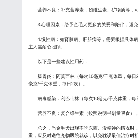
营养不良：补充营养素，如维生素、矿物质等，可
3.心理因素：给予金毛犬更多的关爱和陪伴，避免
4.慢性病：如肾脏病、肝脏病等，需要根据具体病
主人需耐心照顾。
以下是一些建议性用药：
肠胃炎：阿莫西林（每次10毫克/千克体重，每日2-3
毫克/千克体重，每日2次）。
病毒感染：利巴韦林（每次10毫克/千克体重，每日2
营养不良：复合维生素（按照说明书剂量喂食），营
总之，当金毛犬出现不吃东西、没精神的情况时，
重，应及时送往宠物医院就诊，以免耽误最佳治疗时