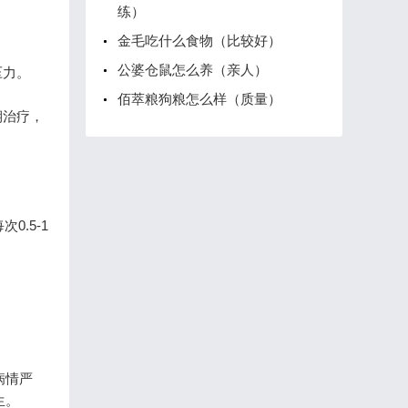
练）
金毛吃什么食物（比较好）
公婆仓鼠怎么养（亲人）
压力。
佰萃粮狗粮怎么样（质量）
期治疗，
.5-1
病情严
生。