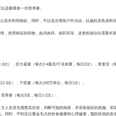
以适量喂食一些营养膏。
让其长时间独处。同时，可以适当增加户外活动，以减轻其焦虑和
情，使用相应的药物，如消炎药、保肝药等。这类疾病往往需要长
次），庆大霉素（每次2-4毫克/千克体重，每日2次），胃复安（每次0
-3次），干扰素（每次100万单位，每日1次）。
养膏（每次5克，每日1-2次）。
主人应首先观察其症状，判断可能的病因，并采取相应的措施。若
机。同时，平时应注重金毛犬的饮食健康和心理健康，预防疾病的发