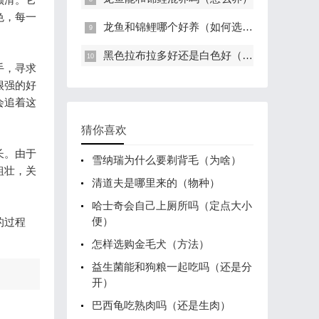
色，每一
龙鱼和锦鲤哪个好养（如何选择）
黑色拉布拉多好还是白色好（好看）
手，寻求
很强的好
会追着这
猜你喜欢
长。由于
雪纳瑞为什么要剃背毛（为啥）
粗壮，关
清道夫是哪里来的（物种）
哈士奇会自己上厕所吗（定点大小
便）
的过程
怎样选购金毛犬（方法）
益生菌能和狗粮一起吃吗（还是分
开）
巴西龟吃熟肉吗（还是生肉）