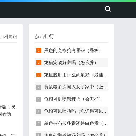
点击排行
百科知识
黑色的宠物狗有哪些（品种）
龙猫宠物好养吗（怎么养）
龙鱼脱肛用什么药最好（最佳治疗）
黄鼠狼多次闯入女子家中（上蹿下跳）
龟粮可以喂锦鲤吗（会怎样）
清澈而灵
龟粮可以喂猫吗（龟饲料可以给猫吃吗）
围的动
黑色拉布拉多贵还是白色贵（价格多少钱一只）
龙鱼能和锦鲤混养吗（怎么养）
顺滑。它