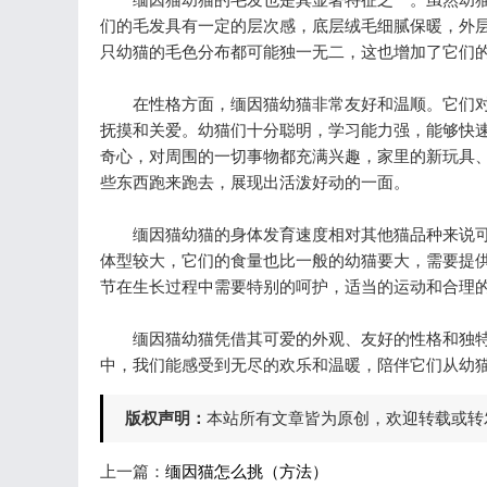
们的毛发具有一定的层次感，底层绒毛细腻保暖，外
只幼猫的毛色分布都可能独一无二，这也增加了它们
在性格方面，缅因猫幼猫非常友好和温顺。它们对
抚摸和关爱。幼猫们十分聪明，学习能力强，能够快
奇心，对周围的一切事物都充满兴趣，家里的新玩具
些东西跑来跑去，展现出活泼好动的一面。
缅因猫幼猫的身体发育速度相对其他猫品种来说可
体型较大，它们的食量也比一般的幼猫要大，需要提
节在生长过程中需要特别的呵护，适当的运动和合理
缅因猫幼猫凭借其可爱的外观、友好的性格和独特
中，我们能感受到无尽的欢乐和温暖，陪伴它们从幼
版权声明：
本站所有文章皆为原创，欢迎转载或转
上一篇：
缅因猫怎么挑（方法）