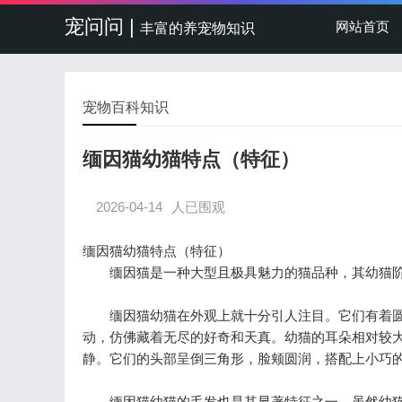
宠问问 |
网站首页
丰富的养宠物知识
宠物百科知识
缅因猫幼猫特点（特征）
2026-04-14
人已围观
缅因猫幼猫特点（特征）
缅因猫是一种大型且极具魅力的猫品种，其幼猫阶
缅因猫幼猫在外观上就十分引人注目。它们有着圆
动，仿佛藏着无尽的好奇和天真。幼猫的耳朵相对较
静。它们的头部呈倒三角形，脸颊圆润，搭配上小巧的
缅因猫幼猫的毛发也是其显著特征之一。虽然幼猫