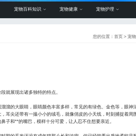
宠物百科知识
宠物健康
宠物护理
您的位置：
首页
>
宠物
段就展现出诸多独特的特点。
溜溜的大眼睛，眼睛颜色丰富多样，常见的有绿色、金色等，眼神
大，耳尖还带有一撮小小的绒毛，就像俏皮的小天线，时刻捕捉着周
鼻子和**的嘴巴，模样十分可爱，让人忍不住想要亲近。
时期的毛发还没有成年猫那么长和浓密，但已经能看出质地柔软且