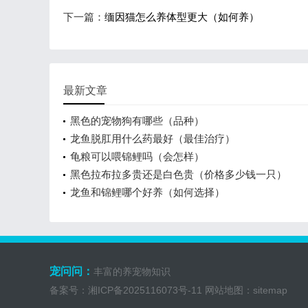
下一篇：
缅因猫怎么养体型更大（如何养）
最新文章
黑色的宠物狗有哪些（品种）
龙鱼脱肛用什么药最好（最佳治疗）
龟粮可以喂锦鲤吗（会怎样）
黑色拉布拉多贵还是白色贵（价格多少钱一只）
龙鱼和锦鲤哪个好养（如何选择）
宠问问：
丰富的养宠物知识
备案号：
湘ICP备2025116073号-11
网站地图：
sitemap