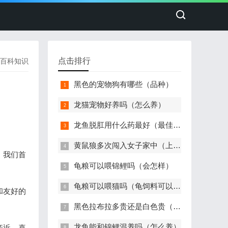
点击排行
百科知识
黑色的宠物狗有哪些（品种）
龙猫宠物好养吗（怎么养）
龙鱼脱肛用什么药最好（最佳治疗）
黄鼠狼多次闯入女子家中（上蹿下跳）
，我们首
龟粮可以喂锦鲤吗（会怎样）
龟粮可以喂猫吗（龟饲料可以给猫吃吗）
和友好的
黑色拉布拉多贵还是白色贵（价格多少钱一只）
龙鱼能和锦鲤混养吗（怎么养）
亲近，喜