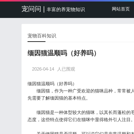
宠问问 |
网站首页
丰富的养宠物知识
宠物百科知识
缅因猫温顺吗（好养吗）
2026-04-14
人已围观
缅因猫温顺吗（好养吗）
缅因猫，作为一种广受欢迎的猫咪品种，常常被人
先需要了解缅因猫的基本特点。
缅因猫是一种体型较大的猫咪，以其长而蓬松的毛
态度，这些特点使得它们在猫咪中显得格外引人注目
关于缅因猫是否温顺，可以说它们是非常温顺和友