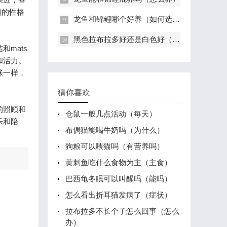
顺的性格
龙鱼和锦鲤哪个好养（如何选择）
黑色拉布拉多好还是白色好（好看）
mats
和活力。
咪一样，
猜你喜欢
的照顾和
仓鼠一般几点活动（每天）
乐和陪
布偶猫能喝牛奶吗（为什么）
狗粮可以喂猫吗（有营养吗）
黄刺鱼吃什么食物为主（主食）
巴西龟冬眠可以叫醒吗（能吗）
怎么看出折耳猫发病了（症状）
拉布拉多不长个子怎么回事（怎么
办）