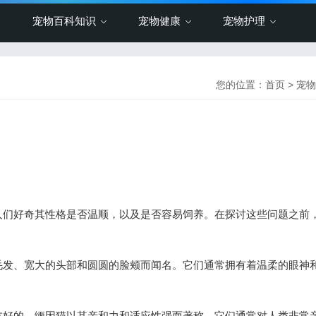
宠物百科知识
宠物健康
宠物护理
您的位置：
首页
>
宠物
们好奇其性格是否温顺，以及是否容易饲养。在探讨这些问题之前
发、宽大的头部和圆圆的脸颊而闻名。它们通常拥有着温柔的眼神
。
好的。缅因猫以其亲和力和适应性强而著称，它们通常对人类非常