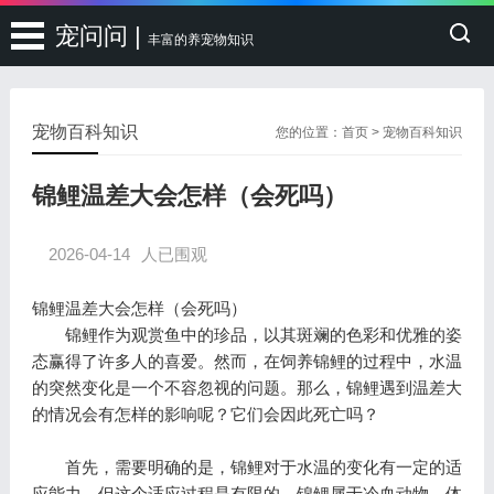
宠问问 |
丰富的养宠物知识
宠物百科知识
您的位置：
首页
>
宠物百科知识
锦鲤温差大会怎样（会死吗）
2026-04-14
人已围观
锦鲤温差大会怎样（会死吗）
锦鲤作为观赏鱼中的珍品，以其斑斓的色彩和优雅的姿
态赢得了许多人的喜爱。然而，在饲养锦鲤的过程中，水温
的突然变化是一个不容忽视的问题。那么，锦鲤遇到温差大
的情况会有怎样的影响呢？它们会因此死亡吗？
首先，需要明确的是，锦鲤对于水温的变化有一定的适
应能力，但这个适应过程是有限的。锦鲤属于冷血动物，体