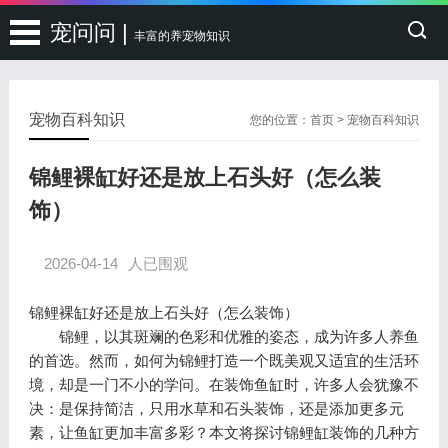
宠问问 |
丰富的养宠物知识
宠物百科知识
您的位置：
首页
>
宠物百科知识
锦鲤裸缸好还是放上石头好（怎么装
饰）
2026-04-14
人已围观
锦鲤裸缸好还是放上石头好（怎么装饰）
锦鲤，以其斑斓的色彩和优雅的姿态，成为许多人养鱼
的首选。然而，如何为锦鲤打造一个既美观又适宜的生活环
境，却是一门不小的学问。在装饰鱼缸时，许多人会犹豫不
决：是保持简洁，只用水草和石头装饰，还是添加更多元
素，让鱼缸更加丰富多彩？本文将探讨锦鲤缸装饰的几种方