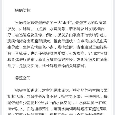
疾病防控
疾病是缩短锦鲤寿命的一大“杀手”。锦鲤常见的疾病如
肠炎、烂鳃病、白点病、水霉病等，若不能及时发现和治
疗，会迅速危及生命。例如，肠炎多由喂食不洁食物引起，
患病锦鲤会出现腹部膨大、拒食等症状；白点病由小瓜虫寄
生导致，鱼体布满白色小点，瘙痒难耐。寄生虫感染如锚头
鳋、鱼鲺等，也会使锦鲤身体受损，引发炎症。定期对鱼缸
和鱼体进行消毒，新鱼入缸前做好检疫，发现疾病及时隔离
治疗，是预防疾病、延长锦鲤寿命的关键措施。
养殖空间
锦鲤生长迅速，对空间需求较大。狭小的养殖空间会限
制其活动，导致生长发育不良，抵抗力下降。一般来说，每
尾锦鲤至少需要100升以上的水体空间，且水体深度应在60
厘米以上。在池塘养殖中，每亩水面饲养锦鲤不宜超过500
尾；家庭水族箱养殖时，要根据鱼缸大小合理控制饲养数