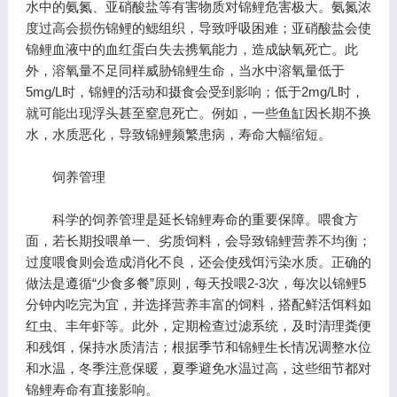
水中的氨氮、亚硝酸盐等有害物质对锦鲤危害极大。氨氮浓
度过高会损伤锦鲤的鳃组织，导致呼吸困难；亚硝酸盐会使
锦鲤血液中的血红蛋白失去携氧能力，造成缺氧死亡。此
外，溶氧量不足同样威胁锦鲤生命，当水中溶氧量低于
5mg/L时，锦鲤的活动和摄食会受到影响；低于2mg/L时，
就可能出现浮头甚至窒息死亡。例如，一些鱼缸因长期不换
水，水质恶化，导致锦鲤频繁患病，寿命大幅缩短。
饲养管理
科学的饲养管理是延长锦鲤寿命的重要保障。喂食方
面，若长期投喂单一、劣质饲料，会导致锦鲤营养不均衡；
过度喂食则会造成消化不良，还会使残饵污染水质。正确的
做法是遵循“少食多餐”原则，每天投喂2-3次，每次以锦鲤5
分钟内吃完为宜，并选择营养丰富的饲料，搭配鲜活饵料如
红虫、丰年虾等。此外，定期检查过滤系统，及时清理粪便
和残饵，保持水质清洁；根据季节和锦鲤生长情况调整水位
和水温，冬季注意保暖，夏季避免水温过高，这些细节都对
锦鲤寿命有直接影响。