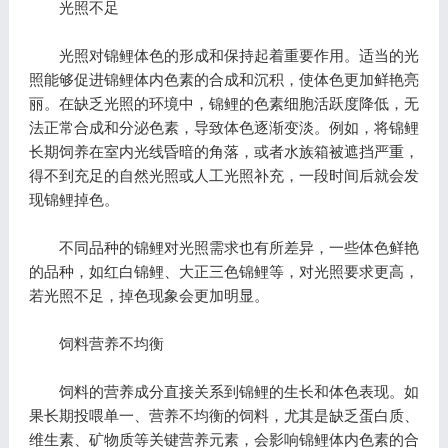
光照不足
光照对锦鲤体色的形成和保持起着重要作用。适当的光
照能够促进锦鲤体内色素的合成和沉积，使体色更加鲜艳亮
丽。在缺乏光照的环境中，锦鲤的色素细胞活跃度降低，无
法正常合成和分泌色素，导致体色逐渐变淡。例如，将锦鲤
长期饲养在室内光线昏暗的角落，或者水族箱被遮挡严重，
得不到充足的自然光照或人工光照补充，一段时间后就会发
现锦鲤掉色。
不同品种的锦鲤对光照需求也有所差异，一些体色鲜艳
的品种，如红白锦鲤、大正三色锦鲤等，对光照要求更高，
若光照不足，掉色现象会更加明显。
饲料营养不均衡
饲料的营养成分直接关系到锦鲤的生长和体色表现。如
果长期投喂单一、营养不均衡的饲料，尤其是缺乏蛋白质、
维生素、矿物质等关键营养元素，会影响锦鲤体内色素的合