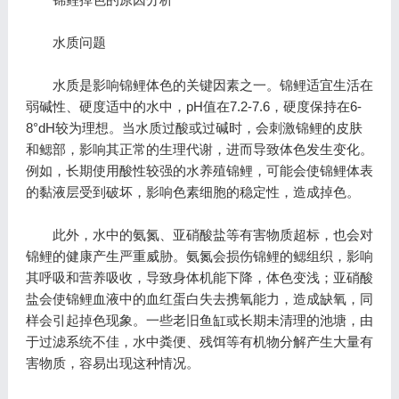
水质问题
水质是影响锦鲤体色的关键因素之一。锦鲤适宜生活在
弱碱性、硬度适中的水中，pH值在7.2-7.6，硬度保持在6-
8°dH较为理想。当水质过酸或过碱时，会刺激锦鲤的皮肤
和鳃部，影响其正常的生理代谢，进而导致体色发生变化。
例如，长期使用酸性较强的水养殖锦鲤，可能会使锦鲤体表
的黏液层受到破坏，影响色素细胞的稳定性，造成掉色。
此外，水中的氨氮、亚硝酸盐等有害物质超标，也会对
锦鲤的健康产生严重威胁。氨氮会损伤锦鲤的鳃组织，影响
其呼吸和营养吸收，导致身体机能下降，体色变浅；亚硝酸
盐会使锦鲤血液中的血红蛋白失去携氧能力，造成缺氧，同
样会引起掉色现象。一些老旧鱼缸或长期未清理的池塘，由
于过滤系统不佳，水中粪便、残饵等有机物分解产生大量有
害物质，容易出现这种情况。