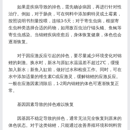
如果是疾病导致的掉色，需先确诊病因，再进行针对性
治疗。例如，对于肠炎，可在饲料中添加痢特灵或土霉素，
按照说明书剂量投喂，连续3-5天；对于寄生虫病，根据寄
生虫种类选择合适的药物，如用敌百虫治疗锚头鳋、鱼鲺等
寄生虫感染。当锦鲤疾病痊愈后，身体恢复健康，体色也会
逐渐恢复。
对于因应激反应引起的掉色，要尽量减少环境变化对锦
鲤的刺激。换水时，新水与原缸水温温差不超过2℃，缓慢
加入新水；新鱼入缸前，做好过水和检疫工作。同时，可在
水中添加适量的维生素C或应激灵，缓解锦鲤的应激反应。
一般在应激因素消除后，1-2周内锦鲤的体色可逐渐恢复正
常。
基因因素导致的掉色难以恢复
因基因不稳定导致的掉色，通常无法完全恢复到原来的
体色状态。对于这类锦鲤，只能通过改善养殖环境和饲料营