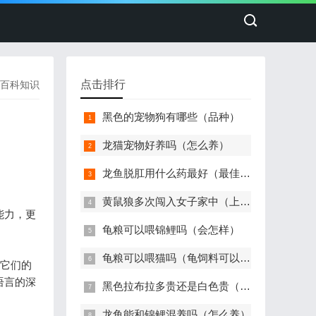
点击排行
百科知识
黑色的宠物狗有哪些（品种）
龙猫宠物好养吗（怎么养）
龙鱼脱肛用什么药最好（最佳治疗）
黄鼠狼多次闯入女子家中（上蹿下跳）
能力，更
龟粮可以喂锦鲤吗（会怎样）
龟粮可以喂猫吗（龟饲料可以给猫吃吗）
它们的
语言的深
黑色拉布拉多贵还是白色贵（价格多少钱一只）
龙鱼能和锦鲤混养吗（怎么养）