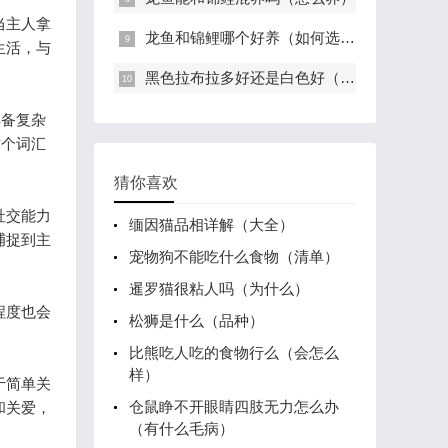
当主人拿
龙鱼和锦鲤哪个好养（如何选择）
生活，与
黑色拉布拉多好还是白色好（好看）
具备复杂
这个词汇
猜你喜欢
社交能力
缅因猫品相详解（大全）
捕捉到主
宠物狗不能吃什么食物（清单）
暹罗猫很粘人吗（为什么）
程度也会
松狮是什么（品种）
比熊吃人吃的食物行么（会怎么
样）
于简单关
仓鼠睁不开眼睛四肢无力怎么办
和关爱，
（有什么毛病）