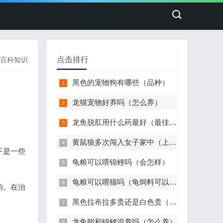
点击排行
百科知识
黑色的宠物狗有哪些（品种）
龙猫宠物好养吗（怎么养）
龙鱼脱肛用什么药最好（最佳治疗）
黄鼠狼多次闯入女子家中（上蹿下跳）
下是一些
龟粮可以喂锦鲤吗（会怎样）
龟粮可以喂猫吗（龟饲料可以给猫吃吗）
的。在治
黑色拉布拉多贵还是白色贵（价格多少钱一只）
龙鱼能和锦鲤混养吗（怎么养）