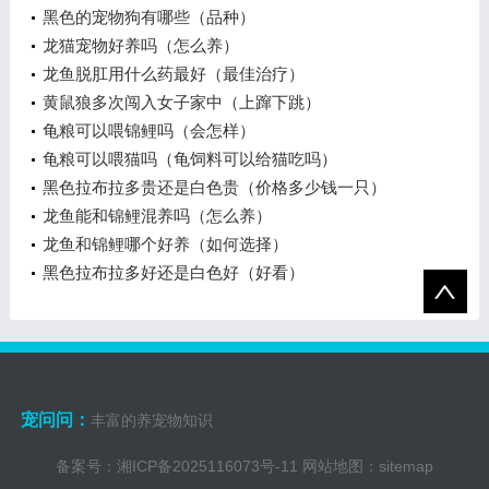
黑色的宠物狗有哪些（品种）
龙猫宠物好养吗（怎么养）
龙鱼脱肛用什么药最好（最佳治疗）
黄鼠狼多次闯入女子家中（上蹿下跳）
龟粮可以喂锦鲤吗（会怎样）
龟粮可以喂猫吗（龟饲料可以给猫吃吗）
黑色拉布拉多贵还是白色贵（价格多少钱一只）
龙鱼能和锦鲤混养吗（怎么养）
龙鱼和锦鲤哪个好养（如何选择）
黑色拉布拉多好还是白色好（好看）
宠问问：
丰富的养宠物知识
备案号：
湘ICP备2025116073号-11
网站地图：
sitemap