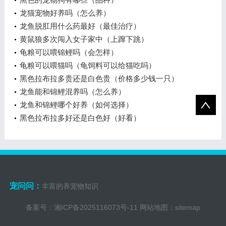
龙猫宠物好养吗（怎么养）
龙鱼脱肛用什么药最好（最佳治疗）
黄鼠狼多次闯入女子家中（上蹿下跳）
龟粮可以喂锦鲤吗（会怎样）
龟粮可以喂猫吗（龟饲料可以给猫吃吗）
黑色拉布拉多贵还是白色贵（价格多少钱一只）
龙鱼能和锦鲤混养吗（怎么养）
龙鱼和锦鲤哪个好养（如何选择）
黑色拉布拉多好还是白色好（好看）
宠问问：
丰富的养宠物知识
备案号：
湘ICP备2025116073号-11
网站地图：
sitemap