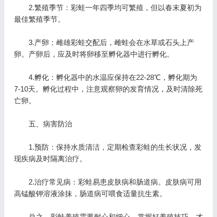
2.繁殖季节：彩蛙一年四季均可繁殖，但以春末夏初为
最佳繁殖季节。
3.产卵：雌雄彩蛙交配后，雌蛙会在水草或石头上产
卵。产卵后，应及时将卵移至孵化器中进行孵化。
4.孵化：孵化器中的水温应保持在22-28℃，孵化期为
7-10天。孵化过程中，注意观察卵的发育情况，及时清除死
亡卵。
五、病害防治
1.预防：保持水质清洁，定期检查彩蛙的生长状况，发
现疾病及时隔离治疗。
2.治疗常见病：彩蛙易患皮肤病和肠道病。皮肤病可用
高锰酸钾溶液涂抹，肠道病可喂食适量抗生素。
总之，彩蛙养殖需要耐心和细心，掌握好养殖技巧，才