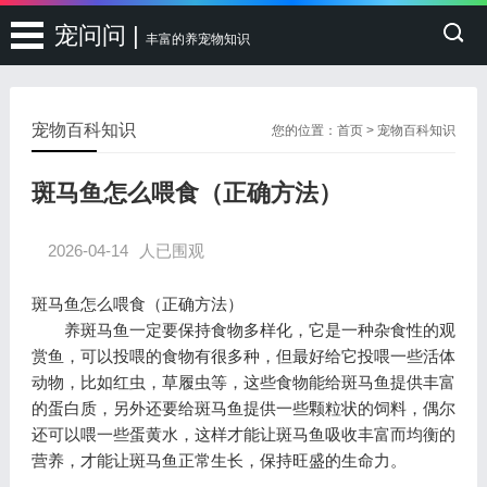
宠问问 |
丰富的养宠物知识
宠物百科知识
您的位置：
首页
>
宠物百科知识
斑马鱼怎么喂食（正确方法）
2026-04-14
人已围观
斑马鱼怎么喂食（正确方法）
养斑马鱼一定要保持食物多样化，它是一种杂食性的观
赏鱼，可以投喂的食物有很多种，但最好给它投喂一些活体
动物，比如红虫，草履虫等，这些食物能给斑马鱼提供丰富
的蛋白质，另外还要给斑马鱼提供一些颗粒状的饲料，偶尔
还可以喂一些蛋黄水，这样才能让斑马鱼吸收丰富而均衡的
营养，才能让斑马鱼正常生长，保持旺盛的生命力。