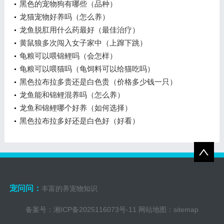
黑色的宠物狗有哪些（品种）
龙猫宠物好养吗（怎么养）
龙鱼脱肛用什么药最好（最佳治疗）
黄鼠狼多次闯入女子家中（上蹿下跳）
龟粮可以喂锦鲤吗（会怎样）
龟粮可以喂猫吗（龟饲料可以给猫吃吗）
黑色拉布拉多贵还是白色贵（价格多少钱一只）
龙鱼能和锦鲤混养吗（怎么养）
龙鱼和锦鲤哪个好养（如何选择）
黑色拉布拉多好还是白色好（好看）
宠问问：
丰富的养宠物知识
备案号：
湘ICP备2025116073号-11
网站地图：
sitemap