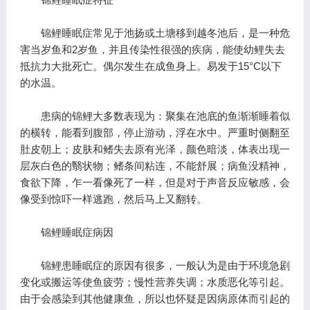
锦鲤睡眠症常见于池扬或土塘移到越冬池后，是一种危
害当岁鱼和2岁鱼，并且传染性很强的疾病，能使幼鲤失去
抵抗力大批死亡。偶尔发生在成鱼身上。易发于15°C以下
的水温。
患病的锦鲤大多数表现为：聚集在池底的鱼渐渐睡着似
的横转，能看到腹部，停止游动，浮在水中。严重时侧翻至
肚皮朝上；皮肤和鳍失去原有光泽，颜色暗淡，体表出现一
层灰白色的翳状物；鳍条间粘连，不能舒展；病鱼没精神，
食欲下降，乍一看像死了一样，但是对于声音反应敏感，会
像受到惊吓一样逃跑，然后马上又翻转。
锦鲤睡眠症病因
锦鲤患睡眠症的原因有很多，一般认为是由于环境急剧
变化或搬运等使鱼疲劳；慢性营养失调；水质恶化等引起。
由于会感染到其他健康鱼，所以也怀疑是因病原体而引起的