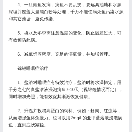
4、一旦鲤鱼发病，病鱼不要乱扔，要远离池塘和水源
深埋并覆盖大量漂白粉等处理，千万不能使病死鱼污染水源
和其它池塘，避免传染。
5、换水及冬季需注意温度的变化，防止温差过大，可
有效预防此病。
6、减低饲养密度。充足的溶氧量，并加强管理。
锦鲤睡眠症治疗
1、盐浴对睡眠症有特效治疗，盐浴时将水温恒定，用
千分之七的食盐溶液浸泡病鱼7-10天（视锦鲤情况而定），
同时增加光照，能有效促其渐渐恢复健康。
2、升温并投喂高蛋白的饲料。例如：虾肉、红虫等，
从而增强鱼体免疫力。也可以用2mg/L的亚甲蓝溶液浸泡病
鱼，直到症状减轻。