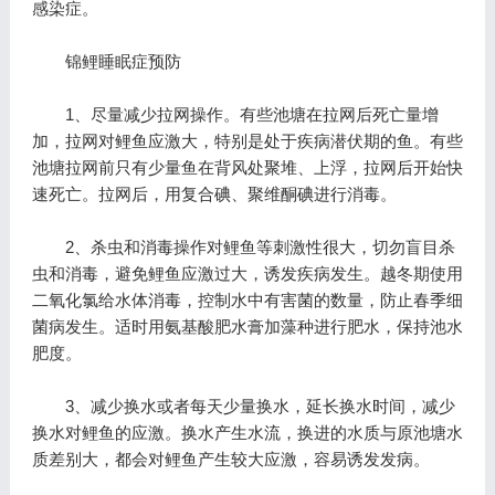
感染症。
锦鲤睡眠症预防
1、尽量减少拉网操作。有些池塘在拉网后死亡量增
加，拉网对鲤鱼应激大，特别是处于疾病潜伏期的鱼。有些
池塘拉网前只有少量鱼在背风处聚堆、上浮，拉网后开始快
速死亡。拉网后，用复合碘、聚维酮碘进行消毒。
2、杀虫和消毒操作对鲤鱼等刺激性很大，切勿盲目杀
虫和消毒，避免鲤鱼应激过大，诱发疾病发生。越冬期使用
二氧化氯给水体消毒，控制水中有害菌的数量，防止春季细
菌病发生。适时用氨基酸肥水膏加藻种进行肥水，保持池水
肥度。
3、减少换水或者每天少量换水，延长换水时间，减少
换水对鲤鱼的应激。换水产生水流，换进的水质与原池塘水
质差别大，都会对鲤鱼产生较大应激，容易诱发发病。