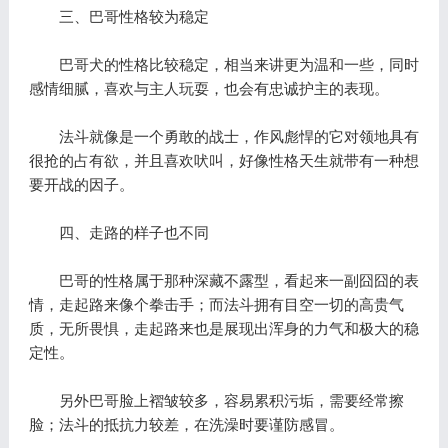
三、巴哥性格较为稳定
巴哥犬的性格比较稳定，相当来讲更为温和一些，同时
感情细腻，喜欢与主人玩耍，也会有忠诚护主的表现。
法斗就像是一个勇敢的战士，作风彪悍的它对领地具有
很抢的占有欲，并且喜欢吠叫，好像性格天生就带有一种想
要开战的因子。
四、走路的样子也不同
巴哥的性格属于那种深藏不露型，看起来一副囧囧的表
情，走起路来像个拳击手；而法斗拥有目空一切的高贵气
质，无所畏惧，走起路来也是展现出浑身的力气和极大的稳
定性。
另外巴哥脸上褶皱较多，容易累积污垢，需要经常擦
脸；法斗的抵抗力较差，在洗澡时要谨防感冒。