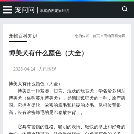
宠问问 |
丰富的养宠物知识
宠物百科知识
您的位置：
首页
>
宠物百科知识
博美犬有什么颜色（大全）
2026-04-14
人已围观
博美犬有什么颜色（大全）
博美是一种紧凑、短背、活跃的玩赏犬，学名哈多利系
博美犬（俗称英系博美犬），是德国狐狸犬的一种，原产德
国。它拥有柔软、浓密的底毛和粗硬的皮毛。尾根位置很
高，长有浓密饰毛的尾巴卷放在背上。
它具有警惕的性格、聪明的表情、轻快的举止和好奇的
天性。体型小巧可爱，适合当伴侣犬，白色和棕色的居多。