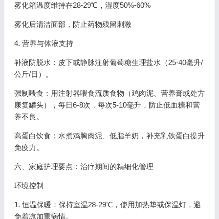
雾化箱温度维持在28-29℃，湿度50%-60%
雾化后清洁面部，防止药物残留刺激
4. 营养与体液支持
补液防脱水：皮下或静脉注射葡萄糖生理盐水（25-40毫升/
公斤/日）。
强制喂食：用注射器喂食流质食物（鸡肉泥、营养膏或处方
康复罐头），每日6-8次，每次5-10毫升，防止低血糖和营
养不良。
高蛋白饮食：水煮鸡胸肉泥、低脂羊奶，补充乳铁蛋白提升
免疫力。
六、家庭护理要点：治疗期间的精细化管理
环境控制
1. 恒温保暖：保持室温28-29℃，使用加热垫或保温灯，避
免着凉加重病情。