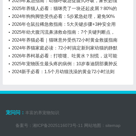
2025年紧急指南：幼猫呼吸急促腹式呼吸，家长必须
知道的7个救命步骤
2025年养猫人必看：猫咪秃了一块还起皮屑？80%的
皮肤病都逃不过这几种原因！
2024年狗狗脚垫受伤必看：5步紧急处理，避免90%
感染风险
2026年仓鼠拉稀急救指南：5大关键步骤+3种安全用
药方案，新手必看救命贴
2025年幼犬腹泻流鼻涕救命指南：7个关键判断点，
别让误诊害了它！
2024年养猫必看｜猫咪意外受伤72小时黄金救援指南
2024年养猫家庭必读：72小时搞定新到家幼猫的静默
期完全手册
2026年养柯基必看：打喷嚏、吐黄水？别慌，这可能
是胰腺炎警报！
2025年宠物医生最头疼的病例：10岁泰迪阴部囊肿反
复发作，抗生素换了几轮还是复
2024新手必看：1.5个月幼猫洗澡的黄金72小时法则
与安全指南
宠问问：
丰富的养宠物知识
备案号：
湘ICP备2025116073号-11
网站地图：
sitemap