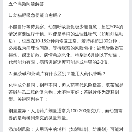
五个高频问题解答
1. 幼猫呼吸急促能自愈吗？
不能自行等待观察。幼猫呼吸急促极少能自愈，超过90%的
情况需要医疗干预。即使是单纯的生理性喘气（如剧烈运动
后），也应在10-15分钟内恢复正常。若持续超过30分钟，
必须视为病理性问题。等待观察的风险包括：缺氧导致器官
损伤、感染扩散、病情急剧恶化。特别是6月龄以下幼猫，
代偿能力有限，病情进展速度可能是成年猫的2-3倍。
2. 氨茶碱和茶碱片有什么区别？能用人药代替吗？
化学成分相同，剂型不同，但人药替代风险极高。氨茶碱是
茶碱与乙二胺的复合物，水溶性更好；茶碱片多为缓释剂
型。关键区别在于：
剂量差异：人用药片剂量通常为100-200毫克/片，而幼猫需
要的是精确到毫克的微量剂量。
添加剂风险：人用药中的辅料（如矫味剂、防腐剂）可能对