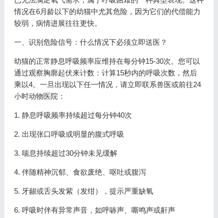
情况在6月龄以下的幼猫中尤其危险，因为它们的代偿能力
较弱，病情进展往往更快。
一、识别危险信号：什么情况下必须立即送医？
幼猫的正常静息呼吸频率应维持在每分钟15-30次。您可以
通过观察胸廓起伏来计数：计算15秒内的呼吸次数，然后
乘以4。一旦出现以下任一情况，请立即联系兽医或前往24
小时动物医院：
1. 静息呼吸频率持续超过每分钟40次
2. 出现张口呼吸或明显的腹式呼吸
3. 喘息持续超过30分钟未见缓解
4. 伴随精神沉郁、食欲废绝、呕吐或腹泻
5. 牙龈或舌头发紫（发绀），提示严重缺氧
6. 呼吸时伴有异常声音，如呼哧声、嘶鸣声或鼾声