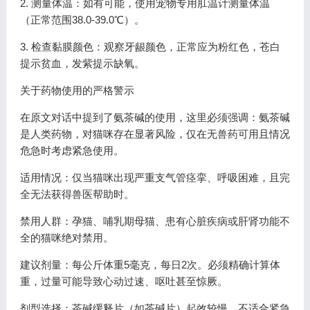
2. 测量体温：如有可能，使用宠物专用肛温计测量体温
（正常范围38.0-39.0℃）。
3. 检查黏膜颜色：观察牙龈颜色，正常应为粉红色，苍白
提示贫血，发紫提示缺氧。
关于药物使用的严格警示
在原文对话中提到了氨茶碱的使用，这里必须强调：氨茶碱
是人类药物，对猫咪存在显著风险，仅在无兽药可用且情况
危急时考虑紧急使用。
适用情况：仅当猫咪出现严重支气管痉挛、呼吸困难，且完
全无法获得兽医帮助时。
禁用人群：孕猫、哺乳期母猫、患有心脏疾病或肝肾功能不
全的猫咪绝对禁用。
建议剂量：每公斤体重5毫克，每日2次。必须精确计算体
重，过量可能导致心动过速、呕吐甚至惊厥。
剂型选择：茶碱缓释片（如茶碱片）起效较慢，不适合紧急