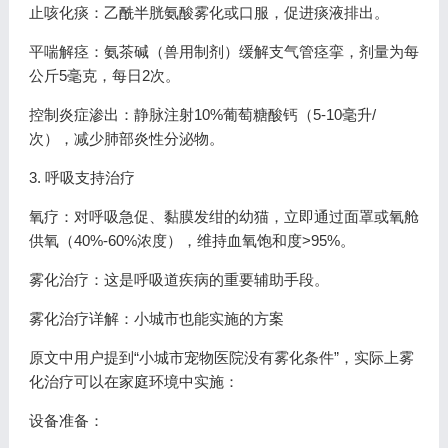
止咳化痰：乙酰半胱氨酸雾化或口服，促进痰液排出。
平喘解痉：氨茶碱（兽用制剂）缓解支气管痉挛，剂量为每
公斤5毫克，每日2次。
控制炎症渗出：静脉注射10%葡萄糖酸钙（5-10毫升/
次），减少肺部炎性分泌物。
3. 呼吸支持治疗
氧疗：对呼吸急促、黏膜发绀的幼猫，立即通过面罩或氧舱
供氧（40%-60%浓度），维持血氧饱和度>95%。
雾化治疗：这是呼吸道疾病的重要辅助手段。
雾化治疗详解：小城市也能实施的方案
原文中用户提到“小城市宠物医院没有雾化条件”，实际上雾
化治疗可以在家庭环境中实施：
设备准备：