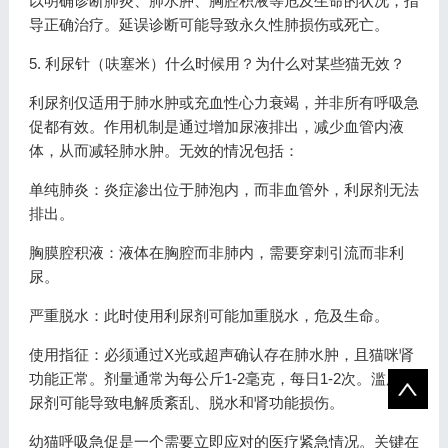
以明确诊断肺炎、肺水肿、胸腔积液等危及生命的状况，指
导正确治疗。延误诊断可能导致永久性肺损伤或死亡。
5. 利尿针（呋塞米）什么时候用？为什么对某些猫无效？
利尿剂仅适用于肺水肿或充血性心力衰竭，并非所有呼吸急
促都有效。作用机制是通过增加尿液排出，减少血管内液
体，从而减轻肺水肿。无效的情况包括：
单纯肺炎：炎症渗出位于肺泡内，而非血管外，利尿剂无法
排出。
胸膜腔积液：液体在胸腔而非肺内，需要穿刺引流而非利
尿。
严重脱水：此时使用利尿剂可能加重脱水，危及生命。
使用指征：必须通过X光或超声确认存在肺水肿，且猫咪肾
功能正常。剂量通常为每公斤1-2毫克，每日1-2次。滥用利
尿剂可能导致电解质紊乱、脱水和肾功能损伤。
幼猫呼吸急促是一个需要立即应对的医疗紧急情况。关键在