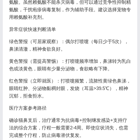
氨酸。虽然赖氨酸不能杀灭病毒，但可以通过竞争性抑制精
氨酸，干扰疱疹病毒复制，作为辅助手段。建议选择宠物专
用赖氨酸补充剂。
异常症状快速判断清单
绿色警报（可居家观察）：偶尔打喷嚏（每日少于5次），
鼻涕清澈，精神食欲良好。
黄色警报（需提高警惕）：打喷嚏频率增加，鼻涕转为乳白
色或淡黄色，眼睛有少量分泌物，食欲略有下降。
红色警报（立即就医）：打喷嚏频繁，流脓性黄绿色鼻涕，
眼睛红肿、分泌物黏稠封眼，发烧（耳温>39.5℃），精神
沉郁，拒食拒水。
医疗方案参考路径
确诊猫鼻支后，治疗通常为抗病毒+控制继发感染+支持疗
法的综合方案，疗程一般需要2-4周。即使症状消失，也需
完成整个疗程，防止病毒潜伏复发。