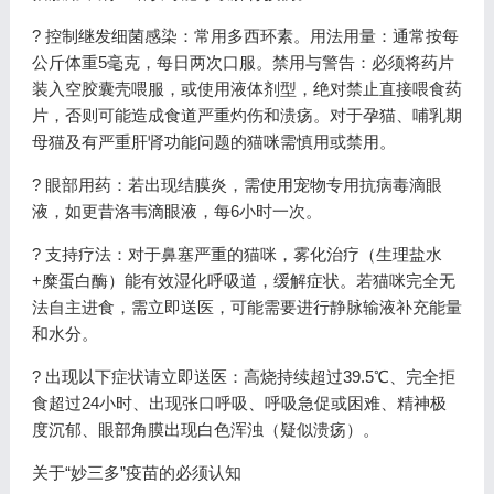
? 控制继发细菌感染：常用多西环素。用法用量：通常按每
公斤体重5毫克，每日两次口服。禁用与警告：必须将药片
装入空胶囊壳喂服，或使用液体剂型，绝对禁止直接喂食药
片，否则可能造成食道严重灼伤和溃疡。对于孕猫、哺乳期
母猫及有严重肝肾功能问题的猫咪需慎用或禁用。
? 眼部用药：若出现结膜炎，需使用宠物专用抗病毒滴眼
液，如更昔洛韦滴眼液，每6小时一次。
? 支持疗法：对于鼻塞严重的猫咪，雾化治疗（生理盐水
+糜蛋白酶）能有效湿化呼吸道，缓解症状。若猫咪完全无
法自主进食，需立即送医，可能需要进行静脉输液补充能量
和水分。
? 出现以下症状请立即送医：高烧持续超过39.5℃、完全拒
食超过24小时、出现张口呼吸、呼吸急促或困难、精神极
度沉郁、眼部角膜出现白色浑浊（疑似溃疡）。
关于“妙三多”疫苗的必须认知