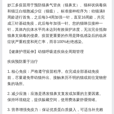
妙三多疫苗用于预防猫鼻气管炎（猫鼻支）、猫杯状病毒病
和猫泛白细胞减少症（猫瘟）。标准接种程序为：幼猫满8
周龄进行首免，之后每3-4周加强一针，直至16周龄，共完
成三针基础免疫，此后每年加强一针。您的猫咪仅接种一
针，其体内抗体水平尚未达到有效保护浓度，无法完全抵御
猫鼻支病毒的侵袭。疫苗更重要的作用是降低感染后的临床
症状严重程度和死亡率，而非100%杜绝感染。
【健康护理延伸】幼猫呼吸道疾病全周期管理
疾病预防重于治疗
1. 核心免疫：严格遵守疫苗程序。在完成全部基础免疫
前，尽量避免带幼猫外出、接触来历不明的猫或前往宠物密
集的场所。
2. 减少应激：应激是诱发猫鼻支复发或加重的主要因素。
保持环境稳定，提供躲藏空间，使用费洛蒙舒缓情绪。
3. 营养增强免疫力：保证优质蛋白质摄入，可适当补充赖