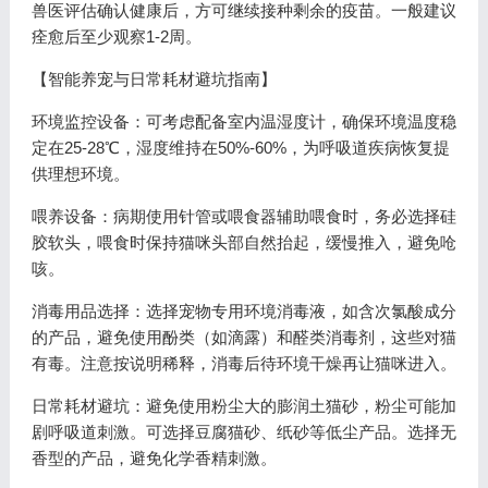
兽医评估确认健康后，方可继续接种剩余的疫苗。一般建议
痊愈后至少观察1-2周。
【智能养宠与日常耗材避坑指南】
环境监控设备：可考虑配备室内温湿度计，确保环境温度稳
定在25-28℃，湿度维持在50%-60%，为呼吸道疾病恢复提
供理想环境。
喂养设备：病期使用针管或喂食器辅助喂食时，务必选择硅
胶软头，喂食时保持猫咪头部自然抬起，缓慢推入，避免呛
咳。
消毒用品选择：选择宠物专用环境消毒液，如含次氯酸成分
的产品，避免使用酚类（如滴露）和醛类消毒剂，这些对猫
有毒。注意按说明稀释，消毒后待环境干燥再让猫咪进入。
日常耗材避坑：避免使用粉尘大的膨润土猫砂，粉尘可能加
剧呼吸道刺激。可选择豆腐猫砂、纸砂等低尘产品。选择无
香型的产品，避免化学香精刺激。