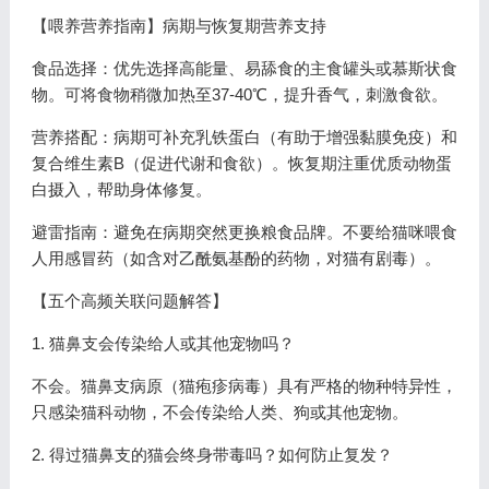
【喂养营养指南】病期与恢复期营养支持
食品选择：优先选择高能量、易舔食的主食罐头或慕斯状食
物。可将食物稍微加热至37-40℃，提升香气，刺激食欲。
营养搭配：病期可补充乳铁蛋白（有助于增强黏膜免疫）和
复合维生素B（促进代谢和食欲）。恢复期注重优质动物蛋
白摄入，帮助身体修复。
避雷指南：避免在病期突然更换粮食品牌。不要给猫咪喂食
人用感冒药（如含对乙酰氨基酚的药物，对猫有剧毒）。
【五个高频关联问题解答】
1. 猫鼻支会传染给人或其他宠物吗？
不会。猫鼻支病原（猫疱疹病毒）具有严格的物种特异性，
只感染猫科动物，不会传染给人类、狗或其他宠物。
2. 得过猫鼻支的猫会终身带毒吗？如何防止复发？