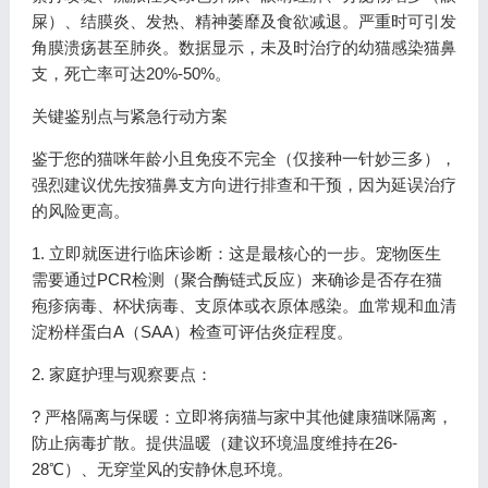
屎）、结膜炎、发热、精神萎靡及食欲减退。严重时可引发
角膜溃疡甚至肺炎。数据显示，未及时治疗的幼猫感染猫鼻
支，死亡率可达20%-50%。
关键鉴别点与紧急行动方案
鉴于您的猫咪年龄小且免疫不完全（仅接种一针妙三多），
强烈建议优先按猫鼻支方向进行排查和干预，因为延误治疗
的风险更高。
1. 立即就医进行临床诊断：这是最核心的一步。宠物医生
需要通过PCR检测（聚合酶链式反应）来确诊是否存在猫
疱疹病毒、杯状病毒、支原体或衣原体感染。血常规和血清
淀粉样蛋白A（SAA）检查可评估炎症程度。
2. 家庭护理与观察要点：
? 严格隔离与保暖：立即将病猫与家中其他健康猫咪隔离，
防止病毒扩散。提供温暖（建议环境温度维持在26-
28℃）、无穿堂风的安静休息环境。