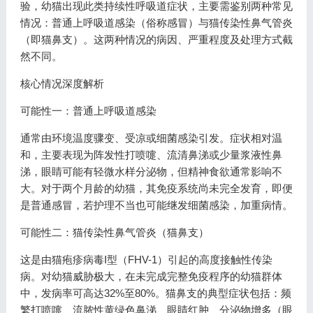
验，幼猫出现此类持续性呼吸道症状，主要需鉴别两种常见
情况：普通上呼吸道感染（俗称感冒）与猫传染性鼻气管炎
（即猫鼻支）。这两种情况的病因、严重程度及处理方式截
然不同。
核心情况深度解析
可能性一：普通上呼吸道感染
通常由环境温度骤变、受凉或细菌感染引发。症状相对温
和，主要表现为阵发性打喷嚏、流清鼻涕或少量浆液性鼻
涕，眼睛可能有轻微水样分泌物，但精神食欲通常影响不
大。对于两个月龄的幼猫，其免疫系统尚未完全发育，即便
是普通感冒，若护理不当也可能继发细菌感染，加重病情。
可能性二：猫传染性鼻气管炎（猫鼻支）
这是由猫疱疹病毒I型（FHV-1）引起的高度接触性传染
病。对幼猫威胁极大，在未完成完整免疫程序的幼猫群体
中，发病率可高达32%至80%。猫鼻支的典型症状包括：频
繁打喷嚏、流脓性黄绿色鼻涕、眼睛红肿、分泌物增多（眼