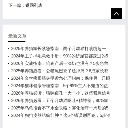
下一篇：
返回列表
最新文章
2025年养猫家长紧急指南：两个月幼猫打喷嚏超一
周，仅一针疫苗如何判断与应对？
2024年主子掉毛急救手册：90%的铲屎官都踩过的5
大误区与科学解决方案
2026年实战指南：狗狗产后一滴奶也没有？5步急救
法守护整窝幼崽生命线
2025年养猫必看：公猫尾巴秃了还掉屑？6成家长都
忽略的“马尾症”全解析
2024年金丝熊眼睛失明紧急处理指南：保住另一只眼
的5个关键步骤
2024年猫咪健康管理指南：5个99%主人不知道的益
生菌秘密
2026年养猫必读：猫咪瞳孔一大一小，这些紧急信号
别忽视！
2026年养猫必看：五个月幼猫呕吐+精神差，90%家
长都忽略的致命细节
2025年乌龟拒食不下水全攻略：雾化治疗一周后的5
个关键护理步骤
2024年狗狗皮肤结痂红肿？这6个错误别再犯，5步治
疗法让毛孩摆脱瘙痒