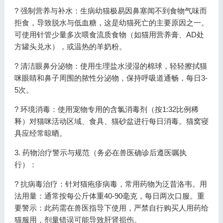
? 强制营养与补水：生病幼猫极易因鼻塞闻不到食物气味而
拒食，导致脱水与低血糖，这是幼猫死亡的主要原因之一。
可使用针管少量多次喂食流质食物（如猫用营养膏、AD处
方罐头兑水），或温热的羊奶粉。
? 清洁眼鼻分泌物：使用生理盐水浸湿的棉球，轻轻擦拭猫
咪眼睛和鼻子周围的脓性分泌物，保持呼吸道通畅，每日3-
5次。
? 环境消毒：使用宠物专用的含氯消毒剂（按1:32比例稀
释）对猫咪活动区域、食具、猫砂盆进行每日消毒。猫窝寝
具应经常晾晒。
3. 药物治疗警示与规范（务必在兽医确诊后遵医嘱执
行）：
? 抗病毒治疗：针对猫疱疹病毒，常用药物为泛昔洛韦。用
法用量：通常按每公斤体重40-90毫克，每日两次口服。重
要警示：此药需在兽医指导下使用，严禁自行购买人用药给
猫服用，剂量错误可能导致肝肾损伤。