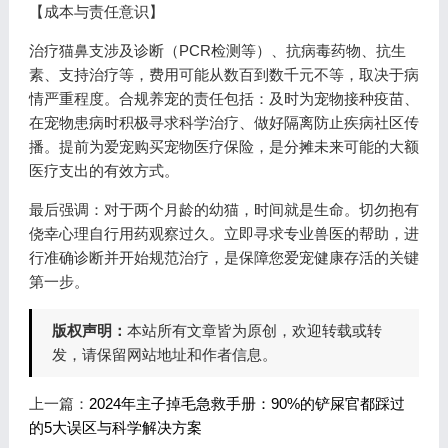
【成本与责任意识】
治疗猫鼻支涉及诊断（PCR检测等）、抗病毒药物、抗生
素、支持治疗等，费用可能从数百到数千元不等，取决于病
情严重程度。合规养宠的责任包括：及时为宠物接种疫苗、
在宠物患病时积极寻求科学治疗、做好隔离防止疾病社区传
播。提前为爱宠购买宠物医疗保险，是分摊未来可能的大额
医疗支出的有效方式。
最后强调：对于两个月龄的幼猫，时间就是生命。切勿抱有
侥幸心理自行用药观察过久。立即寻求专业兽医的帮助，进
行准确诊断并开始规范治疗，是保障您爱宠健康存活的关键
第一步。
版权声明：
本站所有文章皆为原创，欢迎转载或转
发，请保留网站地址和作者信息。
上一篇：
2024年主子掉毛急救手册：90%的铲屎官都踩过
的5大误区与科学解决方案