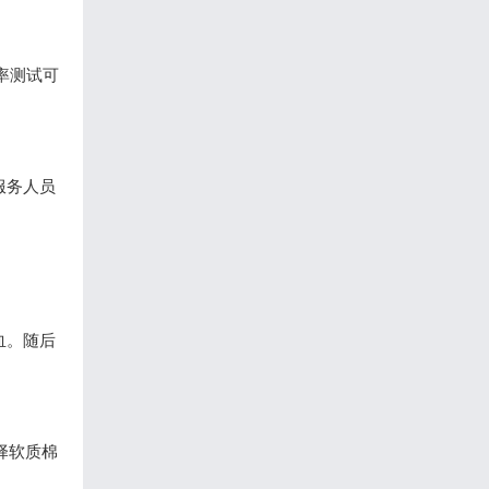
率测试可
服务人员
血。随后
择软质棉