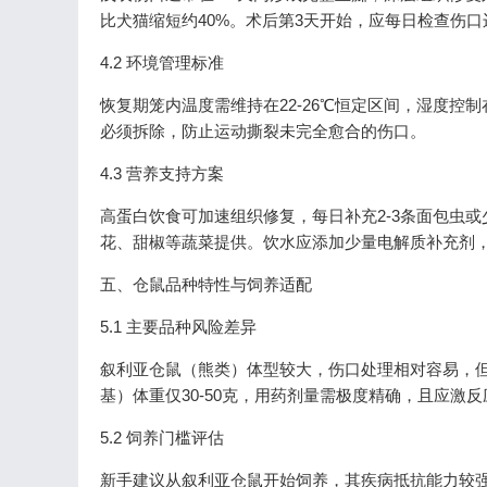
比犬猫缩短约40%。术后第3天开始，应每日检查伤
4.2 环境管理标准
恢复期笼内温度需维持在22-26℃恒定区间，湿度控
必须拆除，防止运动撕裂未完全愈合的伤口。
4.3 营养支持方案
高蛋白饮食可加速组织修复，每日补充2-3条面包虫或
花、甜椒等蔬菜提供。饮水应添加少量电解质补充剂
五、仓鼠品种特性与饲养适配
5.1 主要品种风险差异
叙利亚仓鼠（熊类）体型较大，伤口处理相对容易，
基）体重仅30-50克，用药剂量需极度精确，且应激
5.2 饲养门槛评估
新手建议从叙利亚仓鼠开始饲养，其疾病抵抗能力较强