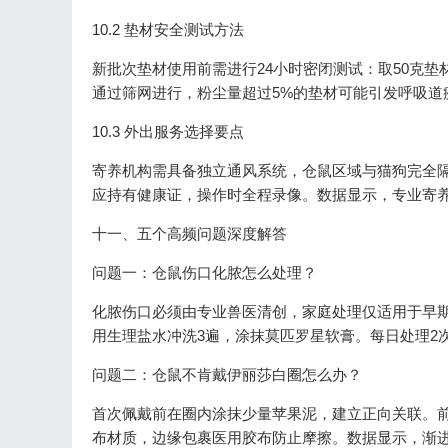
10.2 垫材安全测试方法
新批次垫材使用前需进行24小时密闭测试：取50克
通过筛网进行，粉尘量超过5%的垫材可能引发呼吸道
10.3 外出服务选择要点
寄养机构需具备独立通风系统，仓鼠区域与猫狗完全
应持有健康证，操作时全程录像。数据显示，专业寄养
十一、五个高频问题深度解答
问题一：仓鼠伤口化脓怎么处理？
化脓伤口必须由专业兽医清创，家庭处理仅适用于早
用生理盐水冲洗3遍，涂抹莫匹罗星软膏。每日处理2
问题二：仓鼠不肯戴伊丽莎白圈怎么办？
首次佩戴前在圈内涂抹少量苹果泥，建立正向关联。前
布材质，边缘包裹医用胶布防止摩擦。数据显示，渐进