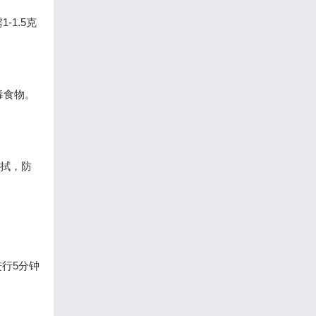
-1.5克
毒食物。
擦拭，防
行5分钟