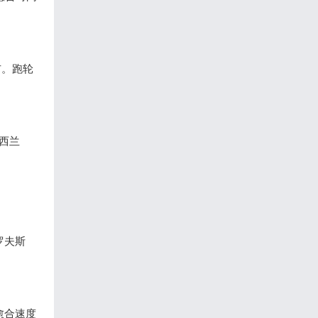
布。跑轮
西兰
罗夫斯
愈合速度