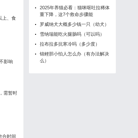
2025年养猫必看：猫咪呕吐拉稀体
重下降，这7个救命步骤能
以上、食
罗威纳犬大概多少钱一只（幼犬）
雪纳瑞能吃火腿肠吗（可以吗）
拉布拉多抗寒冷吗（多少度）
锦鲤胆小怕人怎么办（有办法解决
么）
不影响
，需暂时
愈合时间