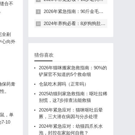
缝合不
。
2026年紧急指南：90斤金毛突发高烧脱水，48小时黄金救援方案
2024年养狗必看：8岁狗狗肚子硬块真相，90%主人都忽略了这个信号
完全剔
中心向外
猜你喜欢
2026年猫咪搬家急救指南：90%的
铲屎官不知道的5个救命细
确保药膏
仓鼠吃木屑吗（正常吗）
毒性。
2025幼猫到家急救指南：呕吐拉稀
别慌，这7步排查法能救猫
2026年紧急应对：猫咪呕吐后晕
仓鼠，单
厥，三大潜在病因与分步处理
-10
2024年紧急应对：幼猫四爪长水
泡，封控在家如何自救？