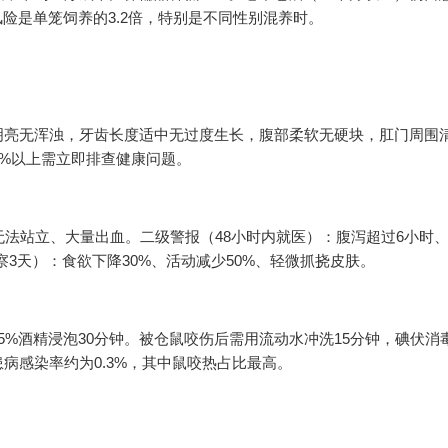
险是单笼饲养的3.2倍，特别是不同性别混养时。
明亮无浑浊，牙齿长度适中无过度生长，腹部柔软无硬块，肛门周围
0%以上需立即排查健康问题。
无法站立、大量出血。二级警报（48小时内就医）：腹泻超过6小时
察3天）：食欲下降30%、活动减少50%、轻微抓挠皮肤。
5%酒精浸泡30分钟。被仓鼠咬伤后需用流动水冲洗15分钟，碘伏消
病感染率约为0.3%，其中鼠咬热占比最高。