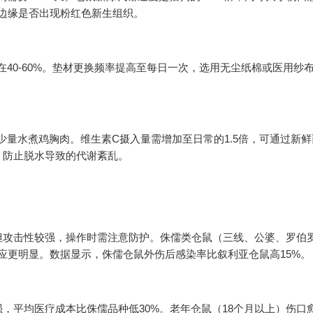
口边缘是否出现粉红色新生组织。
制在40-60%。垫材更换频率提高至每日一次，选用无尘纸棉或医用纱
少量水煮鸡胸肉。维生素C摄入量需增加至日常的1.5倍，可通过新鲜
，防止脱水导致的代谢紊乱。
但攻击性较强，操作时需注意防护。侏儒类仓鼠（三线、公婆、罗伯
反应更明显。数据显示，侏儒仓鼠外伤后感染率比叙利亚仓鼠高15%。
，平均医疗成本比侏儒品种低30%。老年仓鼠（18个月以上）伤口