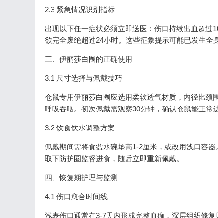
2.3 紧急情况识别指标
出现以下任一症状必须立即送医：伤口持续出血超过1
欲完全废绝超过24小时。这些征象提示可能已发生全身
三、伊丽莎白圈的正确使用
3.1 尺寸选择与佩戴技巧
仓鼠专用伊丽莎白圈应选用柔软透气材质，内径比颈围
呼吸吞咽。初次佩戴需观察30分钟，确认仓鼠能正常
3.2 饮食饮水调整方案
佩戴期间需将食盆水碗垫高1-2厘米，或改用浅口容器
取下防护圈监督进食，随后立即重新佩戴。
四、恢复期护理与监测
4.1 伤口愈合时间线
浅表伤口通常在3-7天内形成完整血痂，深层组织修复则