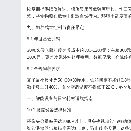
恢复期提供纸质隧道、棉质吊床等低强度玩具。伤口完
戏，将食物藏在纸卷中刺激自然行为。环境丰富度高的
九、饲养成本控制与责任界定
9.1 年度基础开销
30克侏儒仓鼠年度饲养成本约800-1200元：主粮30
1000元，覆盖常见外科处理费用。数据显示，仓鼠终
9.2 合规饲养要求
笼子最小尺寸为50×30×30厘米，铁丝间距不超过0
激指数上升40%。夏季空调温度不得低于22℃，冬季加
十、智能设备与日常耗材避坑指南
10.1 监控设备选择标准
摄像头分辨率需达1080P以上，具备夜视功能与移动侦
智能喂食器出粮精度需达0.1克，防止过度投喂。这些