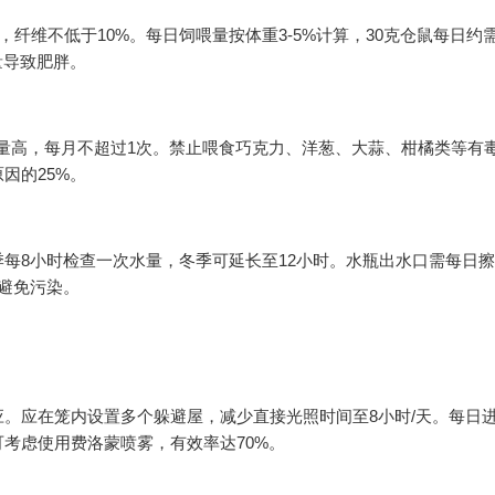
，纤维不低于10%。每日饲喂量按体重3-5%计算，30克仓鼠每日约需1
量导致肥胖。
糖量高，每月不超过1次。禁止喂食巧克力、洋葱、大蒜、柑橘类等有
因的25%。
夏季每8小时检查一次水量，冬季可延长至12小时。水瓶出水口需每日
避免污染。
。应在笼内设置多个躲避屋，减少直接光照时间至8小时/天。每日进
考虑使用费洛蒙喷雾，有效率达70%。