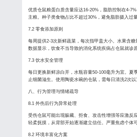
优质仓鼠粮蛋白质含量应达16-20%，脂肪控制在4-7%
主粮。种子类食物占比不超过30%，避免脂肪摄入过
7.2 零食添加原则
每周提供2-3次新鲜蔬菜，每次指甲盖大小。水果含
数据显示，饮食不当导致的消化系统疾病占仓鼠就诊原
7.3 饮水安全管理
每日更换新鲜凉白开，水瓶容量50-100毫升为宜。
止细菌滋生。使用陶瓷水碗的仓鼠，需每日清洗2次以
八、行为管理与情绪疏导
8.1 外伤后行为异常处理
受伤仓鼠可能出现躲藏、拒食、攻击性增强等应激反应
轻柔抚摸，从背部开始逐渐建立信任。严重焦虑个体可
8.2 环境丰富化方案