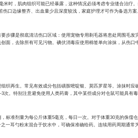
2毫米时，肌肉组织可能已经暴露，这种情况必须考虑专业缝合治疗。
。若伤口边缘整齐、出血量少且深度较浅，家庭护理才可作为备选方案
首要步骤是彻底清洁伤口区域：使用宠物专用剃毛器将患处周围毛发
洗创面，去除所有可见污物。碘伏消毒应使用棉签单向涂抹，从伤口
进组织再生。常见有效成分包括磺胺嘧啶银、莫匹罗星等。涂抹时应
换2-3次。特别注意避免使用人类药膏，其中某些成分对仓鼠可能具有
，标准剂量为每公斤体重5毫克，每日一次。对于体重30克的侏儒
十分之一耳勺粉末混合于饮水中，可确保准确给药。连续用药周期通常为7