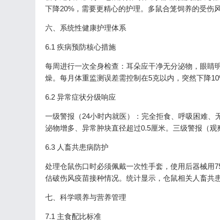
下降20%，需要更精心的护理。多鼠合笼饲养的受伤风
六、系统性健康护理体系
6.1 疾病预防核心措施
每周进行一次全身检查：耳朵应干净无分泌物，眼睛
燥。每月体重监测误差需控制在5克以内，突然下降1
6.2 异常症状分级响应
一级警报（24小时内就医）：完全拒食、呼吸困难、
泌物增多、异常肿块直径超过0.5厘米。三级警报（观
6.3 人畜共患病防护
处理仓鼠伤口时必须佩戴一次性手套，使用后器械用7
估破伤风疫苗接种情况。统计显示，仓鼠相关人畜共患
七、科学喂养与营养管理
7.1 主食配比标准