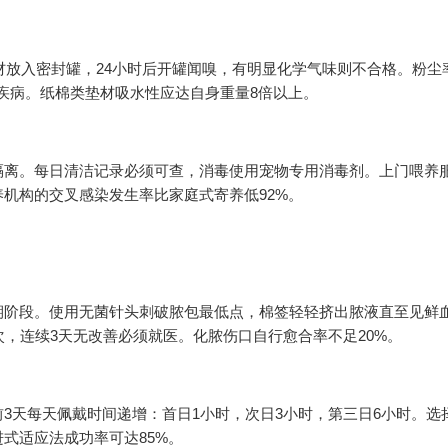
垫材放入密封罐，24小时后开罐闻嗅，有明显化学气味则不合格。粉尘
疾病。纸棉类垫材吸水性应达自身重量8倍以上。
隔离。每日清洁记录必须可查，消毒使用宠物专用消毒剂。上门喂养
机构的交叉感染发生率比家庭式寄养低92%。
期阶段。使用无菌针头刺破脓包最低点，棉签轻轻挤出脓液直至见鲜
次，连续3天无改善必须就医。化脓伤口自行愈合率不足20%。
3天每天佩戴时间递增：首日1小时，次日3小时，第三日6小时。选
式适应法成功率可达85%。