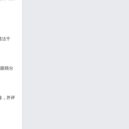
清洁干
、眼睛分
毒，并评