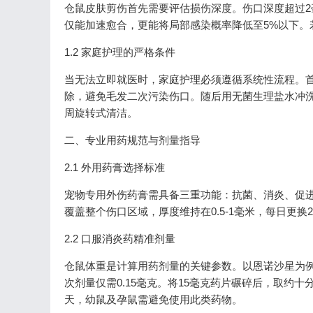
仓鼠皮肤剪伤首先需要评估损伤深度。伤口深度超过
仅能加速愈合，更能将局部感染概率降低至5%以下
1.2 家庭护理的严格条件
当无法立即就医时，家庭护理必须遵循系统性流程。
除，避免毛发二次污染伤口。随后用无菌生理盐水冲
周旋转式清洁。
二、专业用药规范与剂量指导
2.1 外用药膏选择标准
宠物专用外伤药膏需具备三重功能：抗菌、消炎、促
覆盖整个伤口区域，厚度维持在0.5-1毫米，每日更
2.2 口服消炎药精准剂量
仓鼠体重是计算用药剂量的关键参数。以恩诺沙星为例
次剂量仅需0.15毫克。将15毫克药片碾碎后，取约
天，幼鼠及孕鼠需避免使用此类药物。