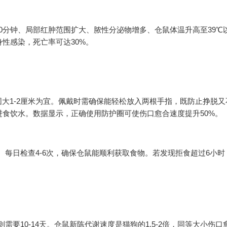
0分钟、局部红肿范围扩大、脓性分泌物增多、仓鼠体温升高至39℃
性感染，死亡率可达30%。
大1-2厘米为宜。佩戴时需确保能轻松放入两根手指，既防止挣脱又
进食饮水。数据显示，正确使用防护圈可使伤口愈合速度提升50%。
。每日检查4-6次，确保仓鼠能顺利获取食物。若发现拒食超过6小时
需要10-14天。仓鼠新陈代谢速度是猫狗的1.5-2倍，同等大小伤口