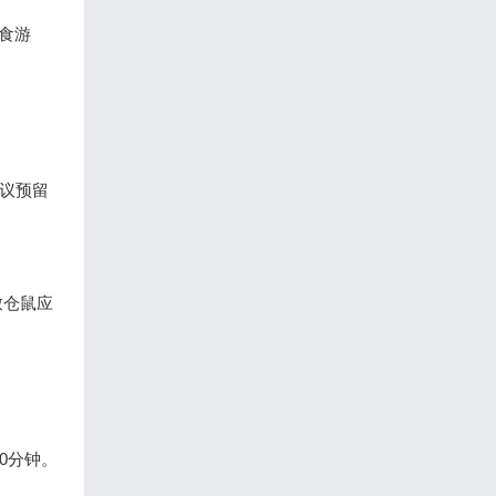
食游
建议预留
致仓鼠应
0分钟。