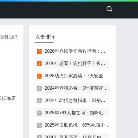
点击排行
百科知识
2026年仓鼠受伤急救指南：剪伤处理5步法，避免90%感染风险
2026年必看！狗狗脖子上长疙瘩别乱摸，3.2%的疫苗反应率背后藏着这些隐患
2026幼犬到家必读：7天安全过渡全指南，避开80%新手易犯的致命错误
2024年养猫必看：3针疫苗背后的生死密码
根据临床
2024年幼猫急救指南：识别这5个危险信号，避免90%的悲剧
2025年791人都在问：猫咪吐猫粮又拉软便，到底严不严重？10年宠物专家一次说清
2025年皮肤危机：65%毛孩中招，胸前脱毛红肿的救命指南
2026年养宠必读：16岁老狗头抖后腿软，74.9%老年犬逃不过的脊柱危机