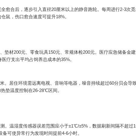
全愈合后，逐步引入直径20厘米以上的静音跑轮。每周进行2-3次觅
仓鼠，伤口愈合速度可提升18%。
0元、垫材200元、零食玩具150元、常规体检200元。医疗应急储备金
身医疗支出平均占饲养总成本的35%。
.8厘米。居住环境需远离电视、音响等电器，噪音持续超过60分贝会导
热垫温度控制在26-28℃区间。
测。温湿度传感器误差范围应小于±1℃/±5%，数据刷新间隔不超过1
设备可使异常行为发现时间提前4-6小时。