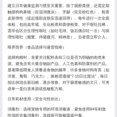
建立日常健康监测习惯至关重要。除了观察粪便，还需定期
触摸狗狗鼻镜（应湿润微凉）、牙龈（应呈粉红色）、检查
皮肤弹性（提起颈部皮肤应迅速回弹）。每年进行一次全面
体检，包括血常规、生化检查和粪便检查。对于呕吐拉稀，
需学会区分生理性呕吐（如吐毛球、饭后偶尔吐一次）与病
理性呕吐（频繁、伴随腹泻、精神差）。后者需立即介入。
喂养营养（食品选择与避雷指南）
选择狗粮时，首要关注配料表前三位是否为明确的肉类来
源。避免含有大量谷物副产品、人工色素和防腐剂的产品。
显著降低喂食人类餐桌食物的频率，许多食物对狗有害（如
洋葱、葡萄、巧克力）。换粮需遵循“7-10日过渡法”，每日
按比例混合新旧粮，逐步替换。对于肠胃敏感的犬只，可考
虑单一蛋白质来源或低敏配方粮。
日常耗材使用（安全与性价比）
消毒剂：选择宠物专用的环境消毒液，避免使用84等刺激
性强的含氯消毒剂，其残留可能被舔舐中毒。