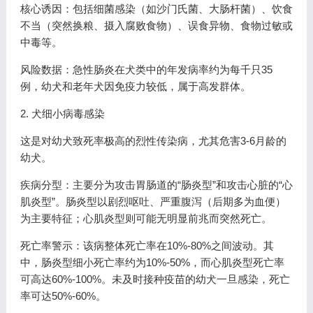
核心诱因：包括细菌感染（如沙门氏菌、大肠杆菌）、饮食
不当（突然换粮、摄入腐败食物）、误食异物、食物过敏或
中毒等。
风险数据：急性肠炎在犬类中的年发病率约为每千只35
例，幼犬和老年犬因免疫力较低，属于高发群体。
2. 犬细小病毒感染
这是对幼犬致死率极高的烈性传染病，尤其危害3-6月龄的
幼犬。
疾病分型：主要分为攻击胃肠道的“肠炎型”和攻击心脏的“心
肌炎型”。肠炎型以剧烈呕吐、严重腹泻（后期多为血便）
为主要特征；心肌炎型则可能无明显前兆而突然死亡。
死亡率警示：该病整体死亡率在10%-80%之间波动。其
中，肠炎型细小死亡率约为10%-50%，而心肌炎型死亡率
可高达60%-100%。未及时接种疫苗的幼犬一旦感染，死亡
率可达50%-60%。