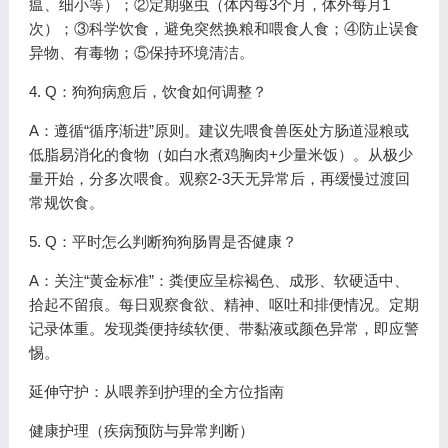
瘟、细小等）；②定期驱虫（体内每3个月，体外每月1
次）；③科学饮食，避免突然换粮和喂食人食；④防止误食
异物、有毒物；⑤保持环境清洁。
4. Q：狗狗病愈后，饮食如何调整？
A：遵循“循序渐进”原则。建议先喂食兽医处方肠道湿粮或
低脂易消化的食物（如白水煮鸡胸肉+少量米饭）。从极少
量开始，分多次喂食。观察2-3天无异常后，再缓慢过渡回
常规饮食。
5. Q：平时怎么判断狗狗肠胃是否健康？
A：关注“黄金标准”：粪便应呈棕褐色、成形、软硬适中、
拾起不留痕。每日观察食欲、精神、呕吐和排便情况。定期
记录体重。发现粪便持续软便、带黏液或颜色异常，即应警
惕。
延伸守护：从喂养到护理的全方位指南
健康护理（疾病预防与异常判断）