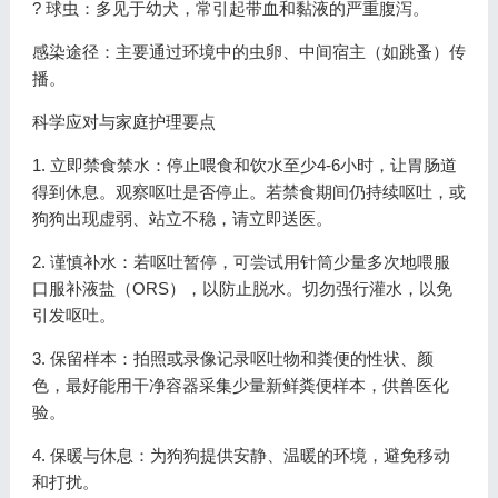
? 球虫：多见于幼犬，常引起带血和黏液的严重腹泻。
感染途径：主要通过环境中的虫卵、中间宿主（如跳蚤）传
播。
科学应对与家庭护理要点
1. 立即禁食禁水：停止喂食和饮水至少4-6小时，让胃肠道
得到休息。观察呕吐是否停止。若禁食期间仍持续呕吐，或
狗狗出现虚弱、站立不稳，请立即送医。
2. 谨慎补水：若呕吐暂停，可尝试用针筒少量多次地喂服
口服补液盐（ORS），以防止脱水。切勿强行灌水，以免
引发呕吐。
3. 保留样本：拍照或录像记录呕吐物和粪便的性状、颜
色，最好能用干净容器采集少量新鲜粪便样本，供兽医化
验。
4. 保暖与休息：为狗狗提供安静、温暖的环境，避免移动
和打扰。