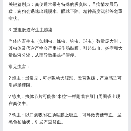
关键鉴别点：粪便通常带有特殊的腥臭味，且病情发展迅
猛，狗狗会迅速出现脱水、眼球下陷、精神高度沉郁等危重
症状。
3. 重度肠道寄生虫感染
当体内寄生虫（如蛔虫、绦虫、钩虫、球虫）数量庞大时，
其虫体及代谢产物会严重损伤肠黏膜，引起出血、炎症和大
量黏液分泌，从而导致果冻样便便。
常见虫害：
? 蛔虫：最常见，可导致幼犬腹涨、发育迟缓，严重感染可
引起肠梗阻。
? 绦虫：虫体节片可能像“米粒”一样附着在肛门周围或出现
在粪便中。
? 钩虫：以口囊吸附在肠黏膜上吸血，可导致粪便带血、呈
黑色柏油状，引发严重贫血。