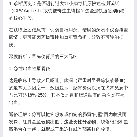
4. 诊断历史：是否进行过犬细小病毒抗原快速检测试纸
（CPV Ag Test）或粪便寄生虫镜检？这些是快速鉴别诊断
的核心手段。
在获取上述信息前，切勿自行用药。错误的药物不仅会掩盖
病情，更可能因药物毒性加重肝肾负担，导致不可逆的损
伤。
深度解析：果冻便背后的三大元凶
1. 急性出血性肠胃炎
这是临床上导致犬只呕吐、腹泻（严重时呈果冻状或带血）
的最常见原因之一。数据显示，肠胃炎类疾病在犬常见病中
占比可达18%-25%。其本质是胃和肠道黏膜的急性炎症与
出血。
通俗理解：你可以把它想象成狗狗的肠胃“内壁”因为刺激而
发炎、红肿甚至破损出血，这些炎性分泌物、脱落细胞和血
液混合在一起，就形成了果冻样或番茄酱样的粪便。