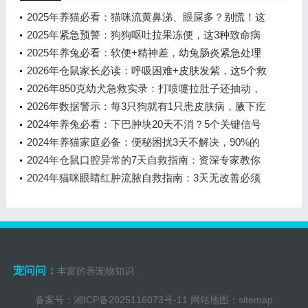
2025年养猫必看：猫咪流黄鼻涕、眼屎多？别慌！这
可能是90%猫都会遇到的呼吸道感
2025年紧急预警：狗狗呕吐拉果冻便，这3种致命病
因你必须知道！
2025年养兔必看：软便+精神差，幼兔肠炎紧急处理
指南
2026年仓鼠家长必读：呼吸困难+皮肤发紫，这5个救
命步骤能救回90%的鼠宝
2026年850克幼犬急救实录：打喷嚏拉肚子还抽动，
新手家长必看的5大救命步骤
2026年数据警示：每3只狗就有1只患皮肤病，腋下疙
瘩可能是健康红灯
2024年养兔必看：下巴肿块20天不消？5个关键信号
帮你判断严重程度
2024年养猫家庭必备：便秘困扰3天不解决，90%的
铲屎官都踩过这些坑
2024年仓鼠口腔异常的7天自救指南：资深专家教你
科学应对
2024年猫咪眼睛红肿流脓自救指南：3天无改善必须
就医的5个关键信号
宠问问：
丰富的养宠物知识
备案号：
湘ICP备2025116073号-11
网站地图：
sitemap