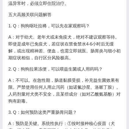
温异常时，必须立即住院治疗。
五大高频关联问题解答
1. Q：狗狗呕吐拉稀，可以先在家观察吗？
A：对于幼犬、老年犬或未免疫犬，绝对不建议观察等待。
即使是成年已免疫犬，若症状在禁食禁水4-6小时后无缓
解，或出现精神差、便血，也需立即就医。肠胃炎与细小初
期症状相似，自行区分风险极高。
2. Q：狗狗拉果冻便，可以喂益生菌或人用药吗？
A：不可以。在急性期，肠道黏膜受损，补充益生菌效果有
限。严禁使用任何人用止泻药（如诺氟沙星、洛哌丁胺）。
人药剂量对犬类不安全，且某些成分（如对乙酰氨基酚）对
狗有剧毒。
3. Q：如何预防这类严重肠胃问题？
A：预防是关键。系统性执行：①按时接种核心疫苗（犬