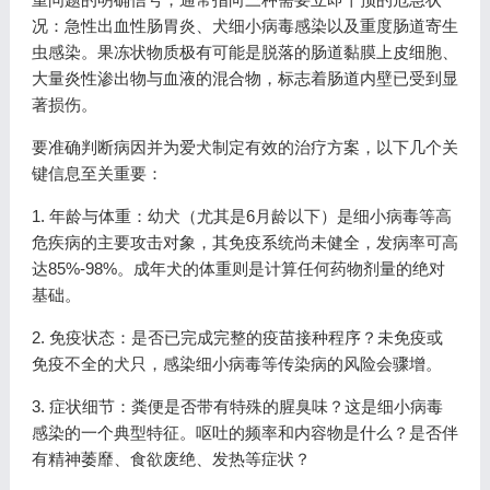
况：急性出血性肠胃炎、犬细小病毒感染以及重度肠道寄生
虫感染。果冻状物质极有可能是脱落的肠道黏膜上皮细胞、
大量炎性渗出物与血液的混合物，标志着肠道内壁已受到显
著损伤。
要准确判断病因并为爱犬制定有效的治疗方案，以下几个关
键信息至关重要：
1. 年龄与体重：幼犬（尤其是6月龄以下）是细小病毒等高
危疾病的主要攻击对象，其免疫系统尚未健全，发病率可高
达85%-98%。成年犬的体重则是计算任何药物剂量的绝对
基础。
2. 免疫状态：是否已完成完整的疫苗接种程序？未免疫或
免疫不全的犬只，感染细小病毒等传染病的风险会骤增。
3. 症状细节：粪便是否带有特殊的腥臭味？这是细小病毒
感染的一个典型特征。呕吐的频率和内容物是什么？是否伴
有精神萎靡、食欲废绝、发热等症状？