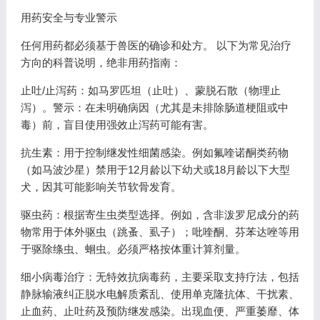
用药安全与专业警示
任何用药都必须基于兽医的确诊和处方。 以下为常见治疗
方向的科普说明，绝非用药指南：
止吐/止泻药：如马罗匹坦（止吐）、蒙脱石散（物理止
泻）。警示：在未明确病因（尤其是未排除肠道梗阻或中
毒）前，盲目使用强效止泻药可能有害。
抗生素：用于控制继发性细菌感染。例如氟喹诺酮类药物
（如马波沙星）禁用于12月龄以下幼犬或18月龄以下大型
犬，因其可能影响关节软骨发育。
驱虫药：根据寄生虫类型选择。例如，含非泼罗尼成分的药
物常用于体外驱虫（跳蚤、虱子）；吡喹酮、芬苯达唑等用
于驱除绦虫、蛔虫。必须严格按体重计算剂量。
细小病毒治疗：无特效抗病毒药，主要采取支持疗法，包括
静脉输液纠正脱水电解质紊乱、使用单克隆抗体、干扰素、
止血药、止吐药及预防继发感染。出现血便、严重萎靡、体