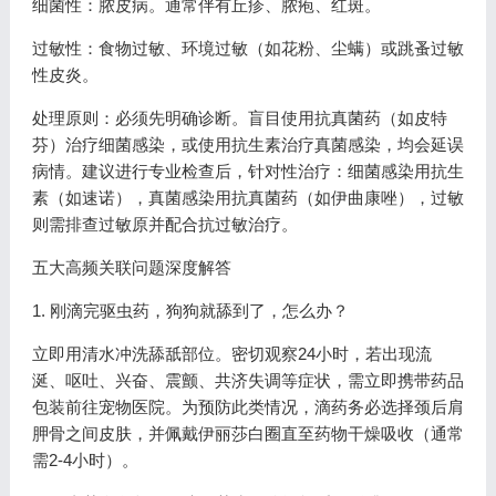
细菌性：脓皮病。通常伴有丘疹、脓疱、红斑。
过敏性：食物过敏、环境过敏（如花粉、尘螨）或跳蚤过敏
性皮炎。
处理原则：必须先明确诊断。盲目使用抗真菌药（如皮特
芬）治疗细菌感染，或使用抗生素治疗真菌感染，均会延误
病情。建议进行专业检查后，针对性治疗：细菌感染用抗生
素（如速诺），真菌感染用抗真菌药（如伊曲康唑），过敏
则需排查过敏原并配合抗过敏治疗。
五大高频关联问题深度解答
1. 刚滴完驱虫药，狗狗就舔到了，怎么办？
立即用清水冲洗舔舐部位。密切观察24小时，若出现流
涎、呕吐、兴奋、震颤、共济失调等症状，需立即携带药品
包装前往宠物医院。为预防此类情况，滴药务必选择颈后肩
胛骨之间皮肤，并佩戴伊丽莎白圈直至药物干燥吸收（通常
需2-4小时）。