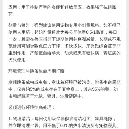
应用：用于控制严重的炎症和过敏反应，效果强于抗组胺
药。
剂量与警告：强烈建议使用宠物专用小剂量规格。如不得已
使用人用药，起始剂量通常为每公斤体重0.5-1毫克，每日
一次，且需在兽医指导下短期使用并逐渐减量。长期或不规
范使用可能导致免疫力下降、多饮多尿、库兴氏综合征等严
重副作用。严禁擅自给孕犬、幼犬或患有糖尿病、肾脏病的
犬只使用。
环境管理与跳蚤生命周期打断
发现跳蚤成虫或虫卵，意味着环境已被污染。跳蚤生命周期
中，仅有约5%的成虫存在于宠物身上，其余95%的卵、幼
虫和蛹藏匿于地毯、寝具、沙发缝隙中。
必须进行环境彻底处理：
1. 物理清洁：每日使用吸尘器彻底清洁地面、家具缝隙，
并立即清理尘袋。用不低于60℃的热水清洗所有宠物寝具、