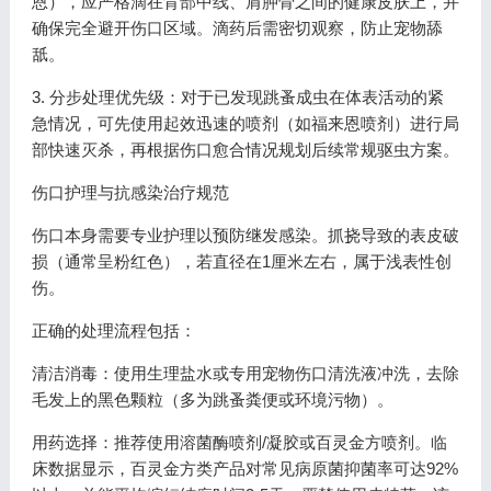
恩），应严格滴在背部中线、肩胛骨之间的健康皮肤上，并
确保完全避开伤口区域。滴药后需密切观察，防止宠物舔
舐。
3. 分步处理优先级：对于已发现跳蚤成虫在体表活动的紧
急情况，可先使用起效迅速的喷剂（如福来恩喷剂）进行局
部快速灭杀，再根据伤口愈合情况规划后续常规驱虫方案。
伤口护理与抗感染治疗规范
伤口本身需要专业护理以预防继发感染。抓挠导致的表皮破
损（通常呈粉红色），若直径在1厘米左右，属于浅表性创
伤。
正确的处理流程包括：
清洁消毒：使用生理盐水或专用宠物伤口清洗液冲洗，去除
毛发上的黑色颗粒（多为跳蚤粪便或环境污物）。
用药选择：推荐使用溶菌酶喷剂/凝胶或百灵金方喷剂。临
床数据显示，百灵金方类产品对常见病原菌抑菌率可达92%