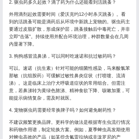
2. 驱虫药多久起效？滴了药为什么还能看到活跳蚤？
外用滴剂起效需要时间（爱沃克约12小时杀灭跳蚤）。看
到的活跳蚤可能是滴药后从环境中新跳上宠物的。驱虫药主
要通过皮脂扩散，形成保护层，跳蚤接触后中毒死亡，并非
立即“击落”。持续使用并配合环境治理，种群数量会在几周
内显著下降。
3. 狗狗感冒流鼻涕，可以同时吃速诺和抗过敏药吗？
可以。速诺（抗生素）针对可能的细菌性感染，马来酸氯苯
那敏（抗组胺药）可缓解过敏性鼻炎症状（打喷嚏、流清
涕）。这是临床上治疗犬呼吸道症状的常用组合。但需注
意，若鼻涕转为黄绿色脓涕、精神食欲下降、咳嗽加重，可
能提示病情复杂，需及时就医。
4. 宠物驱虫药需要经常换牌子吗？如何避免耐药性？
不建议频繁更换品牌。更科学的做法是根据寄生虫流行情况
和药物作用谱，制定轮换方案。例如，夏季蜱虫高发期使用
对蜱虫高效的产品（如某些含氟雷拉纳或非泼罗尼的产