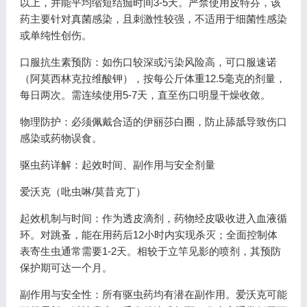
以上，并能平均缩短结痂时间3-5天。严禁使用皮特芬，该
药主要针对真菌感染，且刺激性较强，不适用于细菌性感染
或单纯性创伤。
口服抗生素预防：如伤口较深或污染风险高，可口服速诺
（阿莫西林克拉维酸钾），按每公斤体重12.5毫克的剂量，
每日两次。需连续使用5-7天，直至伤口明显干燥收敛。
物理防护：必须佩戴合适的伊丽莎白圈，防止舔舐导致伤口
感染或药物误食。
驱虫药详解：起效时间、副作用与安全剂量
爱沃克（吡虫啉/莫昔克丁）
起效机制与时间：作为透皮滴剂，药物经皮吸收进入血液循
环。对跳蚤，能在用药后12小时内实现杀灭；全面控制体
表寄生虫通常需要1-2天。相较于立竿见影的喷剂，其预防
保护期可达一个月。
副作用与安全性：所有驱虫药均有潜在副作用。爱沃克可能