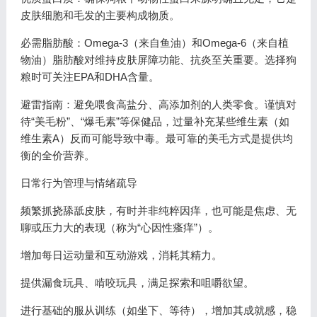
皮肤细胞和毛发的主要构成物质。
必需脂肪酸：Omega-3（来自鱼油）和Omega-6（来自植
物油）脂肪酸对维持皮肤屏障功能、抗炎至关重要。选择狗
粮时可关注EPA和DHA含量。
避雷指南：避免喂食高盐分、高添加剂的人类零食。谨慎对
待“美毛粉”、“爆毛素”等保健品，过量补充某些维生素（如
维生素A）反而可能导致中毒。最可靠的美毛方式是提供均
衡的全价营养。
日常行为管理与情绪疏导
频繁抓挠舔舐皮肤，有时并非纯粹因痒，也可能是焦虑、无
聊或压力大的表现（称为“心因性瘙痒”）。
增加每日运动量和互动游戏，消耗其精力。
提供漏食玩具、啃咬玩具，满足探索和咀嚼欲望。
进行基础的服从训练（如坐下、等待），增加其成就感，稳