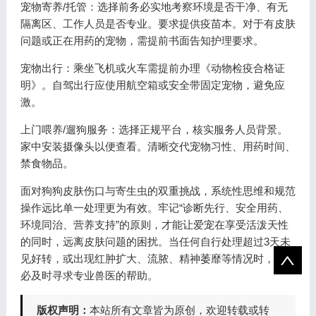
宠物寄养/托管：选择前务必实地考察环境是否干净、有无
隔离区、工作人员是否专业。要求提供疫苗本。对于有皮肤
问题或正在用药的宠物，需提前书面告知护理要求。
宠物出行：乘坐飞机或火车需提前办理《动物检疫合格证
明》。自驾出行应使用航空箱或安全带固定宠物，避免应
激。
上门喂养/遛狗服务：选择正规平台，核实服务人员背景。
家中安装摄像头以便查看。清晰交代宠物习性、用药时间、
禁食物品。
面对狗狗皮肤伤口与寄生虫的双重挑战，系统性思维和规范
操作远比单一处理更为有效。牢记“诊断先行、安全用药、
环境同治、营养支持”的原则，才能让爱宠在享受活泼天性
的同时，远离皮肤问题的困扰。当任何自行处理超过3天未
见好转，或出现红肿扩大、流脓、精神萎靡等情况时，请务
必及时寻求专业兽医的帮助。
版权声明：
本站所有文章皆为原创，欢迎转载或转