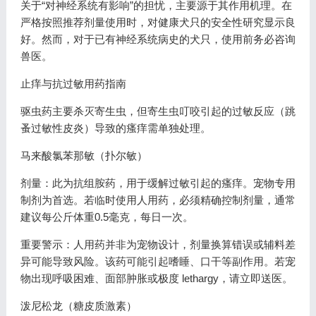
关于“对神经系统有影响”的担忧，主要源于其作用机理。在
严格按照推荐剂量使用时，对健康犬只的安全性研究显示良
好。然而，对于已有神经系统病史的犬只，使用前务必咨询
兽医。
止痒与抗过敏用药指南
驱虫药主要杀灭寄生虫，但寄生虫叮咬引起的过敏反应（跳
蚤过敏性皮炎）导致的瘙痒需单独处理。
马来酸氯苯那敏（扑尔敏）
剂量：此为抗组胺药，用于缓解过敏引起的瘙痒。宠物专用
制剂为首选。若临时使用人用药，必须精确控制剂量，通常
建议每公斤体重0.5毫克，每日一次。
重要警示：人用药并非为宠物设计，剂量换算错误或辅料差
异可能导致风险。该药可能引起嗜睡、口干等副作用。若宠
物出现呼吸困难、面部肿胀或极度 lethargy，请立即送医。
泼尼松龙（糖皮质激素）