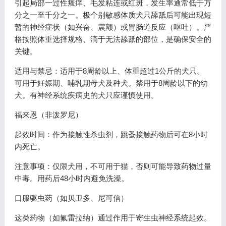
引起局部一过性瘙痒、毛发粘连或红斑，发生率通常低于万
分之一至千分之一。极个别敏感体质犬只舔舐后可能出现短
暂的神经症状（如兴奋、震颤）或胃肠道反应（呕吐）。严
格按照体重选择规格、滴于无法舔舐的部位，是确保安全的
关键。
适用与禁忌：适用于8周龄以上、体重超过1公斤的犬只。
可用于妊娠期、哺乳期母犬及种犬。禁用于8周龄以下的幼
犬。有神经系统疾病史的犬只应谨慎使用。
福来恩（非泼罗尼）
起效时间：作为接触性杀虫剂，跳蚤接触药物后可在8小时
内死亡。
注意事项：仅限犬用，不可用于猫，否则可能导致药物过量
中毒。用药后48小时内避免洗澡。
口服驱虫药（如贝卫多、尼可信）
这类药物（如氟雷拉纳）通过作用于寄生虫神经系统起效。