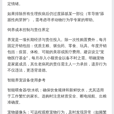
定情绪。
如果排除所有生理疾病后仍过度舔舐某一部位（常导致“舔
舐性肉芽肿”），需考虑寻求动物行为学专家的帮助。
饲养成本控制与责任界定
养宠是一项长期经济与责任投入。除一次性购置费外，每月
固定开销包括：优质主粮、驱虫药、零食、玩具。年度开销
包括：疫苗、体检、可能的美容或医疗费用。建议设立“宠
物医疗基金”，每月存入小额资金以备不时之需。明确宠物
是家庭成员，其生老病死的责任需主人一力承担，遗弃行为
不仅违法，更违背道德。
智能养宠设备使用参考
智能喂食器/饮水机：确保饮食规律和新鲜饮水，尤其适用
于工作繁忙的家长。选购时注意材质安全、断电续航、出粮
准确度。
宠物摄像头：可远程观察宠物行为，及时发现异常（如频繁