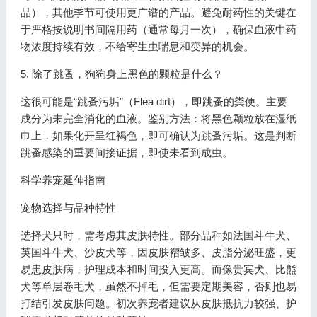
品），其他季节可使用更广谱的产品。避免耐药性的关键在
于严格按说明书间隔用药（通常每月一次），确保血液中药
物浓度持续有效，不给寄生虫喘息和变异的机会。
5. 除了跳蚤，狗狗身上黑色的颗粒是什么？
这很可能是“跳蚤污垢”（Flea dirt），即跳蚤的粪便。主要
成分为未完全消化的血液。鉴别方法：将黑色颗粒放在湿纸
巾上，如果化开呈红褐色，即可确认为跳蚤污垢。这是判断
跳蚤感染的重要间接证据，即使未看到成虫。
科学养宠延伸指南
宠物选择与品种特性
选择犬只时，需考虑其皮肤特性。部分品种如法国斗牛犬、
英国斗牛犬、沙皮犬等，因皮肤褶皱多、皮脂分泌旺盛，更
易患皮肤病，护理成本和时间投入更高。而像贵宾犬、比熊
犬等单层卷毛犬，虽然不掉毛，但需要定期美容，否则也易
打结引发皮肤问题。初次养宠者建议从皮肤抵抗力较强、护