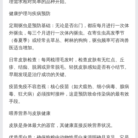
理需求相对简单的品种开始。
健康护理与疾病预防
定期驱虫是预防基础：无论是否出门，都应每月进行一次体
外驱虫，每三个月进行一次体内驱虫。在寄生虫高发季节
（春夏季）或经常去草丛、树林的狗狗，驱虫频率可咨询兽
医适当增加。
日常皮肤检查：每周梳理毛发时，检查皮肤有无红点、丘
疹、结痂、脱屑或异常脱毛。轻抚皮肤感知是否有小结节。
早期发现是治疗成功的关键。
疫苗免疫不容忽视：核心疫苗（如犬瘟热、细小病毒、腺病
毒、狂犬病）必须按时接种，这是预防致命传染病的最有效
手段。
喂养营养与皮肤健康
皮肤是身体最大的器官，其健康直接反映营养状况。
优质蛋白质：确保狗粮中动物性蛋白来源明确且充足，它是