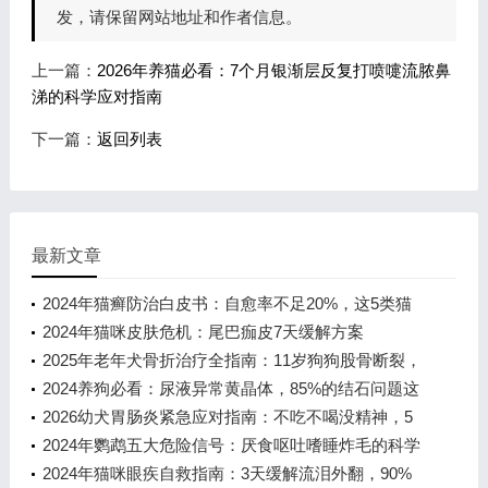
发，请保留网站地址和作者信息。
上一篇：
2026年养猫必看：7个月银渐层反复打喷嚏流脓鼻
涕的科学应对指南
下一篇：
返回列表
最新文章
2024年猫癣防治白皮书：自愈率不足20%，这5类猫
咪最易中招！
2024年猫咪皮肤危机：尾巴痂皮7天缓解方案
2025年老年犬骨折治疗全指南：11岁狗狗股骨断裂，
手术还是保守？
2024养狗必看：尿液异常黄晶体，85%的结石问题这
样解决
2026幼犬胃肠炎紧急应对指南：不吃不喝没精神，5
步救命方案
2024年鹦鹉五大危险信号：厌食呕吐嗜睡炸毛的科学
应对指南
2024年猫咪眼疾自救指南：3天缓解流泪外翻，90%