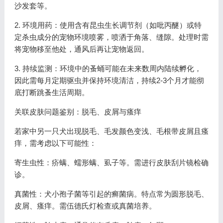
沙发套等。
2. 环境用药：使用含有昆虫生长调节剂（如吡丙醚）或特
定杀虫成分的宠物环境喷雾，喷洒于角落、缝隙。处理时需
将宠物移至他处，通风后再让宠物返回。
3. 持续监测：环境中的蚤蛹可能在未来数周内陆续孵化，
因此需每月定期驱虫并保持环境清洁，持续2-3个月才能彻
底打断跳蚤生活周期。
关联皮肤问题鉴别：脱毛、皮屑与瘙痒
若家中另一只犬出现脱毛、毛发颜色变浅、毛根带皮屑且瘙
痒，需考虑以下可能性：
寄生虫性：疥螨、蠕形螨、虱子等。需进行皮肤刮片镜检确
诊。
真菌性：犬小孢子菌等引起的癣菌病。特点常为圆形脱毛、
皮屑、瘙痒。需伍德氏灯检查或真菌培养。