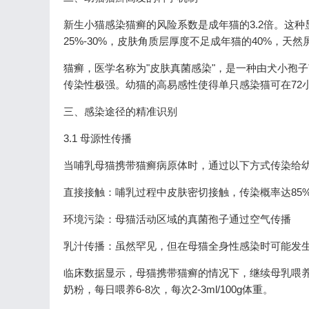
新生小猫感染猫癣的风险系数是成年猫的3.2倍。这
25%-30%，皮肤角质层厚度不足成年猫的40%，天
猫癣，医学名称为"皮肤真菌感染"，是一种由犬小孢子
传染性极强。幼猫的高易感性使得单只感染猫可在72
三、感染途径的精准识别
3.1 母源性传播
当哺乳母猫携带猫癣病原体时，通过以下方式传染给
直接接触：哺乳过程中皮肤密切接触，传染概率达85
环境污染：母猫活动区域的真菌孢子通过空气传播
乳汁传播：虽然罕见，但在母猫全身性感染时可能发
临床数据显示，母猫携带猫癣的情况下，继续母乳喂养
奶粉，每日喂养6-8次，每次2-3ml/100g体重。