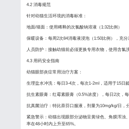
4.2 消毒规范
针对幼猫生活环境的消毒标准：
地面/墙面：使用稀释的次氯酸钠溶液（1:32比例）
保暖设备：每周2次84消毒液浸泡（1:50比例），充分
人员防护：接触幼猫前必须更换专用衣物，使用含氯
4.3 用药安全指南
幼猫眼部炎症常用治疗方案：
生理盐水冲洗：每日3-4次，每次1-2ml，适用于15日
抗生素眼膏：红霉素眼膏（0.5%浓度），每日2次，
抗真菌治疗：特比萘芬口服液，剂量为10mg/kg/日，
紧急警示：幼猫出现眼部分泌物呈黄绿色、角膜浑浊
率在48小时内上升至65%。