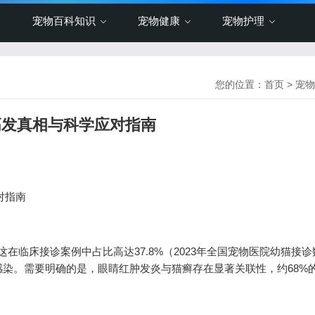
宠物百科知识
宠物健康
宠物护理
您的位置：
首页
>
宠物
疾高发真相与科学应对指南
对指南
这在临床接诊案例中占比高达37.8%（2023年全国宠物医院幼猫接
染。需要明确的是，眼睛红肿发炎与猫癣存在显著关联性，约68%