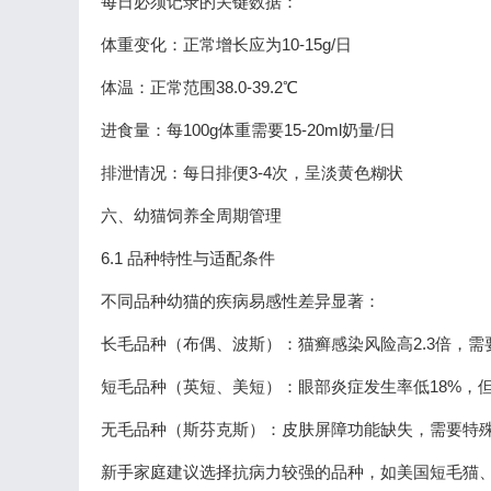
每日必须记录的关键数据：
体重变化：正常增长应为10-15g/日
体温：正常范围38.0-39.2℃
进食量：每100g体重需要15-20ml奶量/日
排泄情况：每日排便3-4次，呈淡黄色糊状
六、幼猫饲养全周期管理
6.1 品种特性与适配条件
不同品种幼猫的疾病易感性差异显著：
长毛品种（布偶、波斯）：猫癣感染风险高2.3倍，
短毛品种（英短、美短）：眼部炎症发生率低18%，
无毛品种（斯芬克斯）：皮肤屏障功能缺失，需要特
新手家庭建议选择抗病力较强的品种，如美国短毛猫、