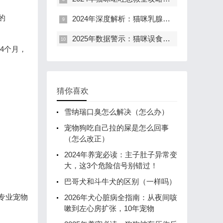
的
2024年深度解析：猫咪乳腺肿瘤肺转移，每一步选择都关乎生命长度
2025年数据警示：猫咪误食消毒液，每3只就有1只肾衰！资深宠护师揭秘黄金4小时急救与终身预防方案
4个月，
猜你喜欢
雪纳瑞口臭怎么解决（怎么办）
宠物狗吃自己拉的屎是怎么回事
（怎么改正）
2024年养宠必读：主子肚子异常变
大，这3个危险信号别错过！
巴哥犬和斗牛犬的区别（一样吗）
专业宠物
2026年犬心脏病全指南：从夜间咳
嗽到左心房扩张，10年宠物