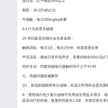
蛋白质：占干物质30%以上
脂肪：18-22%的占比
牛磺酸：每日200mg/kg体重
6.4 行为发育关键期
15-30日龄是幼猫社会化黄金期：
触摸训练：每日3次，每次2分钟，轻柔抚摸全身
声音适应：播放日常环境声音，音量控制在50分贝以
同伴互动：同窝幼猫每日接触时间不少于4小时
七、高频问题权威解答
Q1：发现奶猫眼睛有分泌物，应该立即用药还是先观
A：透明或白色少量分泌物可先用温生理盐水清洁，每
延误治疗的幼猫，恢复时间延长2.5倍，并发症发生率提