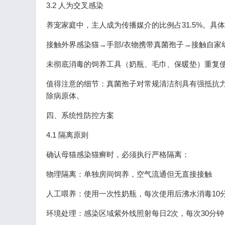
3.2 人为交叉感染
养宠家庭中，主人成为传播媒介的比例占31.5%。具
接触外界感染猫→手部/衣物携带真菌孢子→接触自家
未彻底消毒的饲养工具（奶瓶、毛巾、保暖垫）重复
值得注意的细节：真菌孢子对常规清洁剂具有强抵抗力
除病原体。
四、系统性防控方案
4.1 隔离原则
确认母猫感染猫癣时，必须执行严格隔离：
物理隔离：单独房间饲养，空气流通但无直接接触
人工喂养：使用一次性奶瓶，每次使用后沸水消毒10
环境处理：感染区域紫外线照射每日2次，每次30分钟