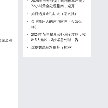
2025年养宠必读：狗狗被车压伤后
72小时黄金处理指南，避开
如何选择金毛幼犬（怎么挑）
金毛能用人的沐浴露吗（会怎么
样）
2024年荷兰猪耳朵扑扇全攻略：揪
出5大元凶，3步紧急处理，告
法完全清
虎皮鹦鹉鸟粮推荐（哪种）