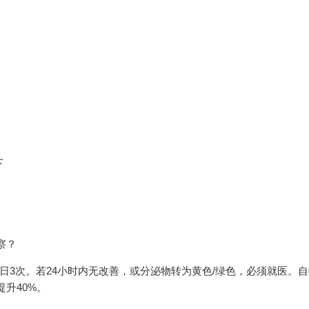
下
察？
日3次。若24小时内无改善，或分泌物转为黄色/绿色，必须就医。
升40%。