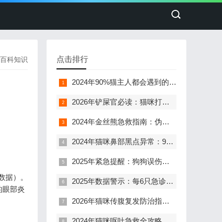
点击排行
百科知识
2024年90%猫主人都会遇到的眼部危机：3招化解猫咪流泪眼困境
2026年铲屎官必读：猫咪打喷嚏、流眼泪、泪痕重，7大原因与科学处理全指南
2024年金丝熊急救指南：伪冬眠后爪肿嗜睡的7个关键处理步骤
2024年猫咪鼻部黑点异常：90%铲屎官忽略的5个关键诊断信息
2025年紧急提醒：狗狗误伤后呕吐带血，这5个救命步骤千万不能错！
诊数据）。
2025年数据警示：每6只急诊狗狗就有1只因误食异物，鸡骨头成头号杀手！
的眼部炎
2026年猫咪传腹复发防治指南：3周441治疗后白球比0.4的深度解析
2024年猫咪呕吐急救全攻略：5个关键信号决定生死时速