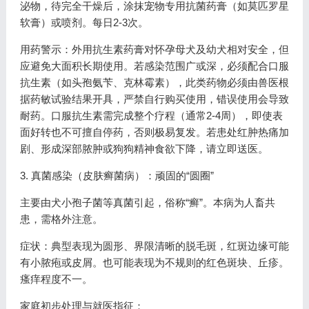
泌物，待完全干燥后，涂抹宠物专用抗菌药膏（如莫匹罗星
软膏）或喷剂。每日2-3次。
用药警示：外用抗生素药膏对怀孕母犬及幼犬相对安全，但
应避免大面积长期使用。若感染范围广或深，必须配合口服
抗生素（如头孢氨苄、克林霉素），此类药物必须由兽医根
据药敏试验结果开具，严禁自行购买使用，错误使用会导致
耐药。口服抗生素需完成整个疗程（通常2-4周），即使表
面好转也不可擅自停药，否则极易复发。若患处红肿热痛加
剧、形成深部脓肿或狗狗精神食欲下降，请立即送医。
3. 真菌感染（皮肤癣菌病）：顽固的“圆圈”
主要由犬小孢子菌等真菌引起，俗称“癣”。本病为人畜共
患，需格外注意。
症状：典型表现为圆形、界限清晰的脱毛斑，红斑边缘可能
有小脓疱或皮屑。也可能表现为不规则的红色斑块、丘疹。
瘙痒程度不一。
家庭初步处理与就医指征：