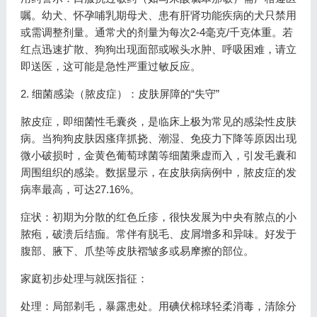
嘱。幼犬、怀孕哺乳期母犬、患有肝肾功能疾病的犬只禁用
或需调整剂量。通常犬的剂量为每次2-4毫克/千克体重。若
红点迅速扩散、狗狗出现面部或喉头水肿、呼吸困难，请立
即送医，这可能是急性严重过敏反应。
2. 细菌感染（脓皮症）：皮肤屏障的“失守”
脓皮症，即细菌性毛囊炎，是临床上极为常见的感染性皮肤
病。当狗狗皮肤因瘙痒抓挠、潮湿、免疫力下降等原因出现
微小破损时，金黄色葡萄球菌等细菌乘虚而入，引发毛囊和
周围组织的感染。数据显示，在皮肤病病例中，脓皮症的发
病率最高，可达27.16%。
症状：初期为分散的红色丘疹，很快发展为中央有脓点的小
脓疱，破溃后结痂。常伴有脱毛、皮屑增多和异味。好发于
腹部、腋下、爪垫等皮肤褶皱多或易摩擦的部位。
家庭初步处理与就医指征：
处理：局部剃毛，暴露患处。用碘伏棉球轻柔消毒，清除分