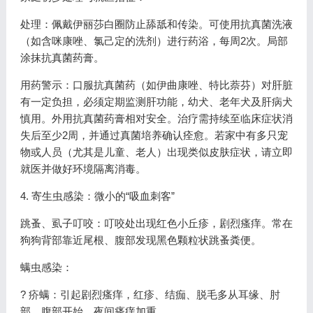
处理：佩戴伊丽莎白圈防止舔舐和传染。可使用抗真菌洗液
（如含咪康唑、氯己定的洗剂）进行药浴，每周2次。局部
涂抹抗真菌药膏。
用药警示：口服抗真菌药（如伊曲康唑、特比萘芬）对肝脏
有一定负担，必须定期监测肝功能，幼犬、老年犬及肝病犬
慎用。外用抗真菌药膏相对安全。治疗需持续至临床症状消
失后至少2周，并通过真菌培养确认痊愈。若家中有多只宠
物或人员（尤其是儿童、老人）出现类似皮肤症状，请立即
就医并做好环境隔离消毒。
4. 寄生虫感染：微小的“吸血刺客”
跳蚤、虱子叮咬：叮咬处出现红色小丘疹，剧烈瘙痒。常在
狗狗背部靠近尾根、腹部发现黑色颗粒状跳蚤粪便。
螨虫感染：
? 疥螨：引起剧烈瘙痒，红疹、结痂、脱毛多从耳缘、肘
部、腹部开始，夜间瘙痒加重。