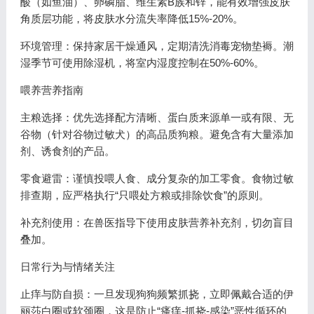
酸（如鱼油）、卵磷脂、维生素B族和锌，能有效增强皮肤
角质层功能，将皮肤水分流失率降低15%-20%。
环境管理：保持家居干燥通风，定期清洗消毒宠物垫褥。潮
湿季节可使用除湿机，将室内湿度控制在50%-60%。
喂养营养指南
主粮选择：优先选择配方清晰、蛋白质来源单一或有限、无
谷物（针对谷物过敏犬）的高品质狗粮。避免含有大量添加
剂、诱食剂的产品。
零食避雷：谨慎投喂人食、成分复杂的加工零食。食物过敏
排查期，应严格执行“只喂处方粮或排除饮食”的原则。
补充剂使用：在兽医指导下使用皮肤营养补充剂，切勿盲目
叠加。
日常行为与情绪关注
止痒与防自损：一旦发现狗狗频繁抓挠，立即佩戴合适的伊
丽莎白圈或软颈圈，这是防止“瘙痒-抓挠-感染”恶性循环的