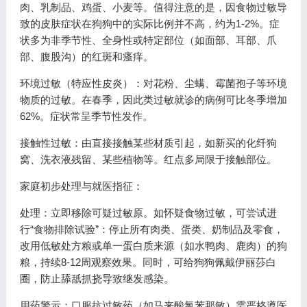
肉、乳制品、鸡蛋、小麦等。值得注意的是，因食物过敏导
致的皮肤症状在狗狗中的实际比例并不高，约为1-2%。症
状多为非季节性、全身性或特定部位（如面部、耳部、爪
部、腹股沟）的红斑和瘙痒。
环境过敏（特应性皮炎）：对花粉、尘螨、霉菌孢子等环境
物质的过敏。在春季，因此类过敏就诊的病例可比冬季增加
62%。症状常呈季节性发作。
接触性过敏：由直接接触某些材质引起，如新买的化纤狗
窝、洗衣液残留、某些植物等。红点多局限于接触部位。
家庭初步处理与就医指征：
处理：立即移除可疑过敏原。如怀疑食物过敏，可尝试进
行“食物排除试验”：停止所有肉类、蛋类、奶制品及零食，
改用低敏处方粮或单一蛋白质来源（如水鸭肉、鹿肉）的狗
粮，持续8-12周观察效果。同时，可给狗狗佩戴伊丽莎白
圈，防止舔舐抓挠导致继发感染。
用药警示：口服抗过敏药（如马来酸氯苯那敏）需严格遵医