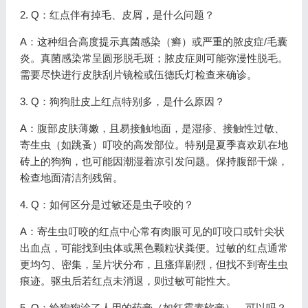
2. Q：红点伴有掉毛、皮屑，是什么问题？
A：这种组合高度提示真菌感染（癣）或严重的脓皮症/毛囊
炎。真菌感染常呈圆形脱毛斑；脓皮症则可能弥漫性脱毛。
需要尽快进行皮肤刮片镜检或伍德氏灯检查来确诊。
3. Q：狗狗肚皮上红点特别多，是什么原因？
A：腹部皮肤薄嫩，且易接触地面，是湿疹、接触性过敏、
寄生虫（如跳蚤）叮咬的高发部位。特别是夏季喜欢趴在地
砖上的狗狗，也可能因潮湿着凉引发问题。保持腹部干燥，
检查地面清洁剂残留。
4. Q：如何区分是过敏还是虫子咬的？
A：寄生虫叮咬的红点中心常有肉眼可见的叮咬口或针尖状
出血点，可能找到虫体或黑色颗粒状粪便。过敏的红点通常
更均匀、密集，呈片状分布，且瘙痒剧烈，但找不到寄生虫
痕迹。驱虫后若红点未消退，则过敏可能性大。
5. Q：给狗狗涂了人用的药膏（如红霉素软膏），可以吗？