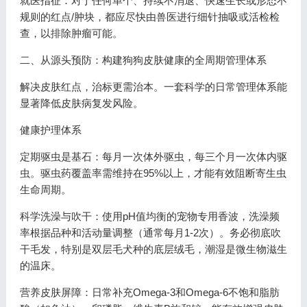
就医指征：对于任何单个、持续不消退、快速生长或形态不
规则的红点/肿块，都应尽快由兽医进行细针抽吸或活检检
查，以排除肿瘤可能。
二、从源头预防：构建狗狗皮肤健康的全周期管理体系
解决皮肤红点，治标更需治本。一套科学的日常管理体系能
显著降低皮肤病复发风险。
健康护理体系
定期驱虫是基石：每月一次体外驱虫，每三个月一次体内驱
虫。驱虫药覆盖率需维持在95%以上，才能有效阻断寄生虫
生命周期。
科学洗澡与吹干：使用pH值均衡的宠物专用香波，洗澡频
率根据品种和活动量调整（通常每月1-2次）。务必彻底吹
干毛发，特别是双层毛犬种的底层绒毛，潮湿是微生物滋生
的温床。
营养皮肤屏障：日常补充Omega-3和Omega-6不饱和脂肪