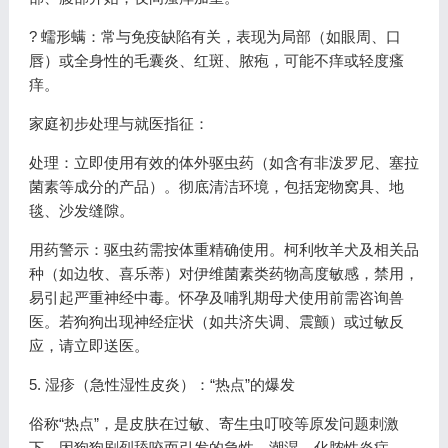
? 蠕形螨：常与免疫缺陷有关，表现为局部（如眼周、口
唇）或全身性的毛囊炎、红斑、脓疱，可能不痒或轻度瘙
痒。
家庭初步处理与就医指征：
处理：立即使用有效的体外驱虫药（如含有非泼罗尼、塞拉
菌素等成分的产品）。彻底清洁环境，包括宠物窝具、地
毯、沙发缝隙。
用药警示：驱虫药需按体重精确使用。柯利牧羊犬及相关品
种（如边牧、喜乐蒂）对伊维菌素类药物高度敏感，禁用，
易引起严重神经中毒。怀孕及哺乳期母犬使用前需咨询兽
医。若狗狗出现神经症状（如共济失调、震颤）或过敏反
应，请立即送医。
5. 湿疹（急性湿性皮炎）：“热点”的爆发
俗称“热点”，是皮肤在过敏、寄生虫叮咬等原发问题刺激
下，因狗狗剧烈舔咬而引发的急性、潮湿、化脓性炎症。