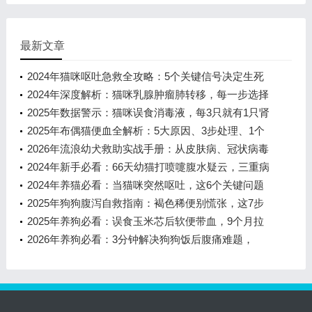
最新文章
2024年猫咪呕吐急救全攻略：5个关键信号决定生死
时速
2024年深度解析：猫咪乳腺肿瘤肺转移，每一步选择
都关乎生命长度
2025年数据警示：猫咪误食消毒液，每3只就有1只肾
衰！资深宠护师揭秘黄金4小时急
2025年布偶猫便血全解析：5大原因、3步处理、1个
必须就医的信号
2026年流浪幼犬救助实战手册：从皮肤病、冠状病毒
到终身健康，一文解决90%新手
2024年新手必看：66天幼猫打喷嚏腹水疑云，三重病
毒感染如何科学应对
2024年养猫必看：当猫咪突然呕吐，这6个关键问题
能救它一命
2025年狗狗腹泻自救指南：褐色稀便别慌张，这7步
处理法能救急
2025年养狗必看：误食玉米芯后软便带血，9个月拉
布拉多的14天康复全记录
2026年养狗必看：3分钟解决狗狗饭后腹痛难题，
90%的主人都忽略了这个关键细节