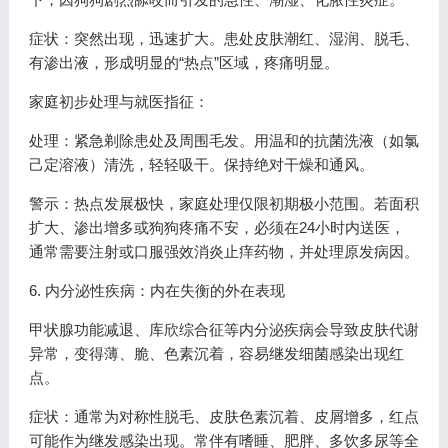
症状：突然出现，迅速扩大。患处皮肤潮红、湿润、脱毛、
有渗出液，形成明显的“热点”区域，疼痛明显。
家庭初步处理与就医指征：
处理：紧急剃除患处及周围毛发。用温和的抗菌洗液（如氯
己定溶液）清洗，轻轻吸干。保持绝对干燥和通风。
警示：热点发展极快，家庭处理仅限初期极小范围。若面积
扩大、渗出增多或狗狗疼痛不安，必须在24小时内送医，
通常需要注射或口服强效消炎止痒药物，并处理原发病因。
6. 内分泌性疾病：内在失衡的外在表现
甲状腺功能减退、库欣综合征等内分泌疾病会导致皮肤代谢
异常，变得薄、脆、色素沉着，容易继发细菌感染出现红
点。
症状：通常为对称性脱毛、皮肤色素沉着、皮屑增多，红点
可能作为继发感染出现。常伴有嗜睡、肥胖、多饮多尿等全