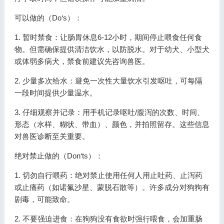
可以做的（Do‘s）：
1. 暂时禁食：让肠胃休息6-12小时，期间停止喂食任何食
物。但需确保提供清洁饮水，以防脱水。对于幼犬、小型犬
或体弱多病犬，禁食前建议先咨询兽医。
2. 少量多次给水：避免一次性大量饮水引发呕吐，可每隔
一段时间提供少量温水。
3. 仔细观察并记录：用手机记录呕吐/腹泻的次数、时间、
形态（水样、糊状、带血）、颜色，并拍照留存。这些信息
对兽医诊断至关重要。
绝对禁止做的（Don‘ts）：
1. 切勿自行喂药：绝对禁止使用任何人用止吐药、止泻药
或止痛药（如诺氟沙星、蒙脱石散等）。许多成分对狗狗有
剧毒，可能致命。
2. 不要强迫进食：在狗狗没有食欲时强行喂食，会加重肠