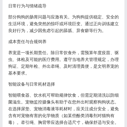
日常行为与情绪疏导
部分狗狗的肠胃问题与应激有关。为狗狗提供稳定、安全的
生活环境，避免突然的惊吓或环境巨变。通过正向训练建立
良好行为，减少因焦虑引起的舔舐、异食癖等行为。
成本责任与合规饲养
养宠是一项长期责任。除日常饮食外，需预算年度疫苗、驱
虫、体检及可能的医疗费用。遵守当地养犬管理规定，办理
狗证、定期年检、外出牵绳、及时清理粪便，是文明养宠的
基本要求。
智能设备与日常耗材选择
智能喂食器、饮水机可帮助规律饮食，但需定期清洗以防细
菌滋生。宠物监控摄像头有助于在您外出时观察狗狗状态。
在选择尿垫、宠物消毒液等耗材时，应关注成分安全，避免
含有对宠物有害的化学物质（如某些酚类消毒剂对猫狗有
毒）。牵引绳、胸背带应选择合适尺寸，确保舒适与安全。