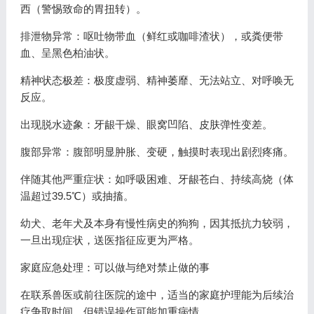
西（警惕致命的胃扭转）。
排泄物异常：呕吐物带血（鲜红或咖啡渣状），或粪便带
血、呈黑色柏油状。
精神状态极差：极度虚弱、精神萎靡、无法站立、对呼唤无
反应。
出现脱水迹象：牙龈干燥、眼窝凹陷、皮肤弹性变差。
腹部异常：腹部明显肿胀、变硬，触摸时表现出剧烈疼痛。
伴随其他严重症状：如呼吸困难、牙龈苍白、持续高烧（体
温超过39.5℃）或抽搐。
幼犬、老年犬及本身有慢性病史的狗狗，因其抵抗力较弱，
一旦出现症状，送医指征应更为严格。
家庭应急处理：可以做与绝对禁止做的事
在联系兽医或前往医院的途中，适当的家庭护理能为后续治
疗争取时间，但错误操作可能加重病情。