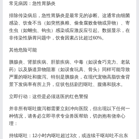
常见病因：急性胃肠炎
排除传染病后，急性胃肠炎是最常见的诊断。这通常由细菌
感染、饮食不当（如突然换粮、偷食腐败食物或异物）、寄
生虫（如蛔虫、钩虫）感染或应激反应引起。数据显示，在
非传染性肠胃问题中，饮食因素占比超过60%。
其他危险可能
胰腺炎、肾脏疾病、肝脏疾病、中毒（如误食巧克力、老鼠
药）以及肠道异物阻塞（如误食玩具、骨头）同样可能导致
严重的呕吐和腹泻。特别是胰腺炎，在现代宠物高脂饮食背
景下发病率有所上升，症状包括剧烈呕吐、腹痛和脱水。
立即行动：这些是必须送医的红色警报
并非所有呕吐腹泻都需要立刻冲向医院，但出现以下任何一
种情况，请务必立即寻求专业兽医帮助，切勿抱有侥幸心
理：
持续呕吐：12小时内呕吐超过3次，或连续干呕却吐不出东