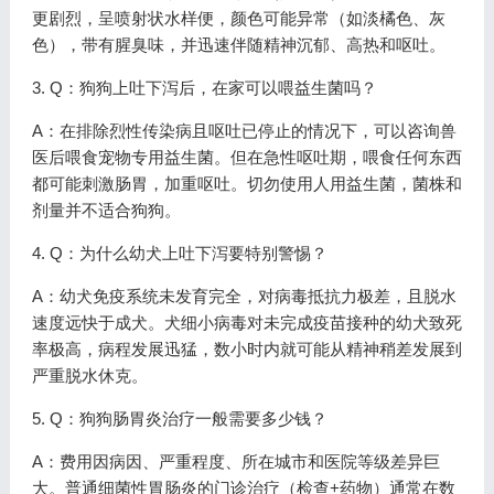
更剧烈，呈喷射状水样便，颜色可能异常（如淡橘色、灰
色），带有腥臭味，并迅速伴随精神沉郁、高热和呕吐。
3. Q：狗狗上吐下泻后，在家可以喂益生菌吗？
A：在排除烈性传染病且呕吐已停止的情况下，可以咨询兽
医后喂食宠物专用益生菌。但在急性呕吐期，喂食任何东西
都可能刺激肠胃，加重呕吐。切勿使用人用益生菌，菌株和
剂量并不适合狗狗。
4. Q：为什么幼犬上吐下泻要特别警惕？
A：幼犬免疫系统未发育完全，对病毒抵抗力极差，且脱水
速度远快于成犬。犬细小病毒对未完成疫苗接种的幼犬致死
率极高，病程发展迅猛，数小时内就可能从精神稍差发展到
严重脱水休克。
5. Q：狗狗肠胃炎治疗一般需要多少钱？
A：费用因病因、严重程度、所在城市和医院等级差异巨
大。普通细菌性胃肠炎的门诊治疗（检查+药物）通常在数