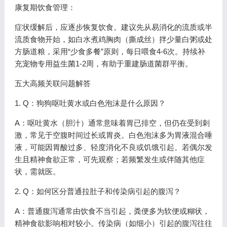
康复期饮食管理：
症状缓解后，应逐步恢复饮食。建议先从易消化的流质或半
流质食物开始，如白水煮鸡胸肉（撕成丝）拌少量白粥或处
方肠道粮，采用“少食多餐”原则，每日喂食4-6次。持续补
充宠物专用益生菌1-2周，有助于重建肠道菌群平衡。
五大高频关联问题解答
1. Q：狗狗呕吐黄水或白色泡沫是什么原因？
A：呕吐黄水（胆汁）通常意味着胃已排空，但仍在受到刺
激，常见于空腹时间过长或胃炎。白色泡沫多为胃液混合唾
液，可能因胃酸过多、轻度消化不良或饥饿引起。若偶尔发
生且精神食欲正常，可先观察；若频繁发生或伴随其他症
状，需就医。
2. Q：如何区分普通拉肚子和传染病引起的腹泻？
A：普通腹泻通常由饮食不当引起，粪便多为软便或糊状，
精神食欲影响相对较小。传染病（如细小）引起的腹泻往往