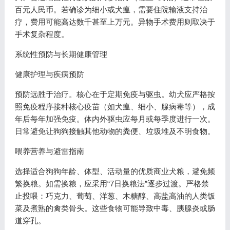
百元人民币。若确诊为细小或犬瘟，需要住院输液支持治
疗，费用可能高达数千甚至上万元。异物手术费用则取决于
手术复杂程度。
系统性预防与长期健康管理
健康护理与疾病预防
预防远胜于治疗。核心在于定期免疫与驱虫。幼犬应严格按
照免疫程序接种核心疫苗（如犬瘟、细小、腺病毒等），成
年后每年加强免疫。体内外驱虫应每月或每季度进行一次。
日常避免让狗狗接触其他动物的粪便、垃圾堆及不明食物。
喂养营养与避雷指南
选择适合狗狗年龄、体型、活动量的优质商业犬粮，避免频
繁换粮。如需换粮，应采用“7日换粮法”逐步过渡。严格禁
止投喂：巧克力、葡萄、洋葱、木糖醇、高盐高油的人类饭
菜及煮熟的禽类骨头。这些食物可能导致中毒、胰腺炎或肠
道穿孔。