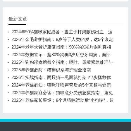
最新文章
2024年90%猫咪家庭必备：当主子打架眼伤出血，这
5个关键步骤决定恢复快慢
2026年金毛养护指南：8岁等于人类64岁，这5个衰老
信号千万别忽视！
2024年老年犬骨折康复指南：90%的X光片误判真相
与科学养护方案
2024年数据警示：超80%狗狗3岁后患牙周病，面部
肿胀+口臭+咳嗽需警惕这2大危险
2025年狗狗误食螃蟹全指南：呕吐、尿黄紧急处理与
5大高频问题解答
2025年养猫必防：猫癣识别与护理全指南
2026年实战指南：两只猫一见面就打架？7步拯救你
的多猫家庭
2024年养猫必知：猫咪呼噜声背后的5个真相与健康
信号
2024年养猫家庭必读：猫咪意外受伤急救指南，避免
90%家庭悲剧
2025年养猫家长警惕：8个月猫咪运动后“小狗喘”，超
三成病例源于这个隐患！