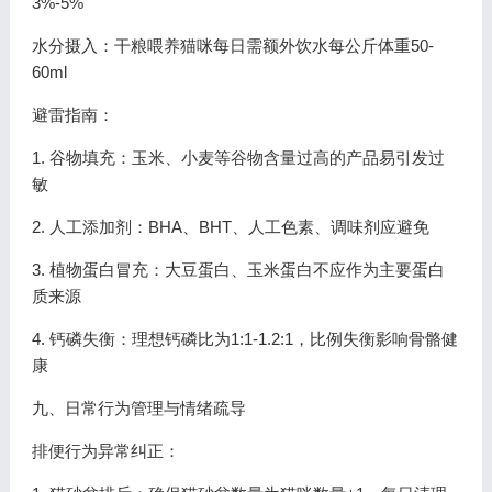
3%-5%
水分摄入：干粮喂养猫咪每日需额外饮水每公斤体重50-
60ml
避雷指南：
1. 谷物填充：玉米、小麦等谷物含量过高的产品易引发过
敏
2. 人工添加剂：BHA、BHT、人工色素、调味剂应避免
3. 植物蛋白冒充：大豆蛋白、玉米蛋白不应作为主要蛋白
质来源
4. 钙磷失衡：理想钙磷比为1:1-1.2:1，比例失衡影响骨骼健
康
九、日常行为管理与情绪疏导
排便行为异常纠正：