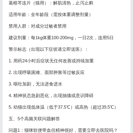
葛根芩连片（猫用）：解肌清热，止泻止痢
适用年龄：全年龄段（需按体重调整剂量）
禁用人群：对成分过敏者禁用
建议剂量：每1kg体重100-200mg，一日2次，连用5日
警示标志（出现以下症状请立即送医）：
1. 用药24小时后症状无任何改善或持续加重
2. 出现呼吸困难、面部肿胀等过敏反应
3. 呕吐加剧，无法进食进水
4. 精神状态急剧恶化，出现抽搐或意识障碍
5. 幼猫出现低体温（低于37.5℃）或高热（超过39.5℃）
五、5个高频关联问题解答
问题1：猫咪软便带血但精神很好，需要立即去医院吗？