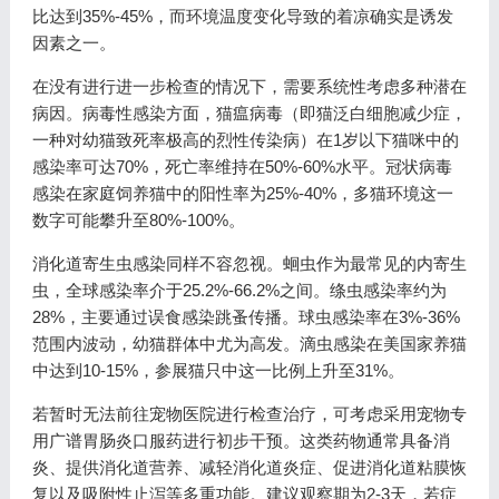
比达到35%-45%，而环境温度变化导致的着凉确实是诱发
因素之一。
在没有进行进一步检查的情况下，需要系统性考虑多种潜在
病因。病毒性感染方面，猫瘟病毒（即猫泛白细胞减少症，
一种对幼猫致死率极高的烈性传染病）在1岁以下猫咪中的
感染率可达70%，死亡率维持在50%-60%水平。冠状病毒
感染在家庭饲养猫中的阳性率为25%-40%，多猫环境这一
数字可能攀升至80%-100%。
消化道寄生虫感染同样不容忽视。蛔虫作为最常见的内寄生
虫，全球感染率介于25.2%-66.2%之间。绦虫感染率约为
28%，主要通过误食感染跳蚤传播。球虫感染率在3%-36%
范围内波动，幼猫群体中尤为高发。滴虫感染在美国家养猫
中达到10-15%，参展猫只中这一比例上升至31%。
若暂时无法前往宠物医院进行检查治疗，可考虑采用宠物专
用广谱胃肠炎口服药进行初步干预。这类药物通常具备消
炎、提供消化道营养、减轻消化道炎症、促进消化道粘膜恢
复以及吸附性止泻等多重功能。建议观察期为2-3天，若症