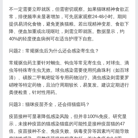
不一定需要立即就医，但需密切观察。如果猫咪精神食欲正
常，排便频率未显著增加，可先居家观察24-48小时。期间
提供易消化食物，避免更换猫粮。若出现精神变差、食欲下
降、便血加重或出现呕吐，则需立即就医。数据显示，约
40%的轻度便血病例可在适当护理下自愈。
问题2：常规驱虫后为什么还会感染寄生虫？
常规驱虫药主要针对蛔虫、钩虫等常见寄生虫，对球虫、滴
虫等特殊寄生虫无效。球虫感染需要使用托曲珠利（如百球
清）、磺胺二甲氧嘧啶等专用药物治疗。滴虫感染则需要罗
硝唑等特定药物，且治疗周期较长，易复发。建议定期进行
粪便检查，针对性用药。
问题3：猫咪疫苗齐全，还会得猫瘟吗？
疫苗接种可显著降低感染风险，但并非100%免疫。研究显
示，未接种疫苗的猫感染猫瘟的可能性是接种疫苗猫的47
倍。疫苗接种不全、免疫失败、病毒变异等因素均可能导致