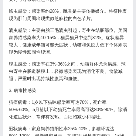
绦虫感染：感染率约28%，跳蚤是主要传播媒介。特征性表
现为肛门周围出现类似芝麻粒的白色节片。
滴虫感染：主要由胎三毛滴虫引起，寄生在结肠部位。美国
家养猫感染率为10-15%，猫展猫只中达到31%。症状差异
较大，健康成年猫可能无症状，幼猫和免疫力低下个体则表
现为慢性顽固性腹泻。
球虫感染：感染率在3%-36%之间，幼猫群体尤为易感。球
虫寄生在肠道黏膜上，轻微感染表现为消化不良、食欲减
退，严重时出现持续性腹泻和血便。
3. 病毒性感染
猫瘟病毒：1岁以下猫咪感染率可达70%，死亡率
50%-60%。5月龄以下幼猫死亡率最高可达80%-90%。除消
化道症状外，常伴有发热、白细胞减少和呕吐。
冠状病毒：家庭饲养猫阳性率25%-40%，多猫环境达
80%-100%。最新研究显示，在493只慢性腹泻猫中，冠状