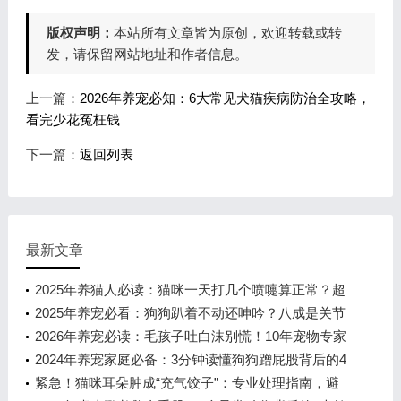
版权声明：
本站所有文章皆为原创，欢迎转载或转
发，请保留网站地址和作者信息。
上一篇：
2026年养宠必知：6大常见犬猫疾病防治全攻略，
看完少花冤枉钱
下一篇：
返回列表
最新文章
2025年养猫人必读：猫咪一天打几个喷嚏算正常？超
过这个数别犹豫，立即就医！
2025年养宠必看：狗狗趴着不动还呻吟？八成是关节
在求救！
2026年养宠必读：毛孩子吐白沫别慌！10年宠物专家
教你秒辨轻重，避开这3大致命雷
2024年养宠家庭必备：3分钟读懂狗狗蹭屁股背后的4
大健康警报
紧急！猫咪耳朵肿成“充气饺子”：专业处理指南，避