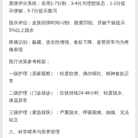
粪便评分系统：采用1-7分制，3-4分为理想状态，1-2分提
示便秘，5-7分提示腹泻
脱水评估：皮肤回弹时间>2秒、眼窝凹陷、牙龈干燥提示
5%以上脱水
疼痛识别：躲藏、攻击性增强、食欲下降、姿势异常均为疼
痛表现
医疗决策参考框架：
一级护理（居家观察）：轻度软便、偶尔呕吐、精神食欲正
常
二级护理（门诊就诊）：症状持续24-48小时、轻度脱水、
体温异常
三级护理（紧急就医）：严重脱水、呼吸困难、抽搐、无法
站立
八、科学喂养与营养管理