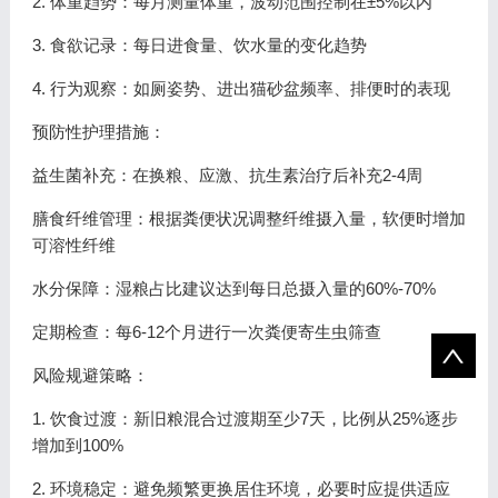
2. 体重趋势：每月测量体重，波动范围控制在±5%以内
3. 食欲记录：每日进食量、饮水量的变化趋势
4. 行为观察：如厕姿势、进出猫砂盆频率、排便时的表现
预防性护理措施：
益生菌补充：在换粮、应激、抗生素治疗后补充2-4周
膳食纤维管理：根据粪便状况调整纤维摄入量，软便时增加
可溶性纤维
水分保障：湿粮占比建议达到每日总摄入量的60%-70%
定期检查：每6-12个月进行一次粪便寄生虫筛查
风险规避策略：
1. 饮食过渡：新旧粮混合过渡期至少7天，比例从25%逐步
增加到100%
2. 环境稳定：避免频繁更换居住环境，必要时应提供适应