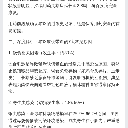
状改善明显，持续用药周期应延长至2-3周，确保疾病完全
康复。
用药前必须确认猫咪的过敏史记录，这是保障用药安全的首
要前提。
二、深度解析：猫咪软便带血的7大常见原因
1. 饮食相关因素（发生率：约30%）
饮食刺激是导致猫咪软便带血的最常见非感染性原因。突然
更换猫粮品牌或配方、误食尖锐异物（如鸡骨头碎片、玉米
皮）、长期缺乏膳食纤维等均可引发肠道机械性损伤。典型
表现为粪便表面附着鲜红色血液，猫咪精神食欲通常保持正
常。
2. 寄生虫感染（幼猫发生率：40%-50%）
蛔虫感染：全球猫科动物感染率在25.2%-66.2%之间，主要
通过母婴传播或污染环境感染。成虫寄生在小肠内，严重感
染时可导致暗红色血便。