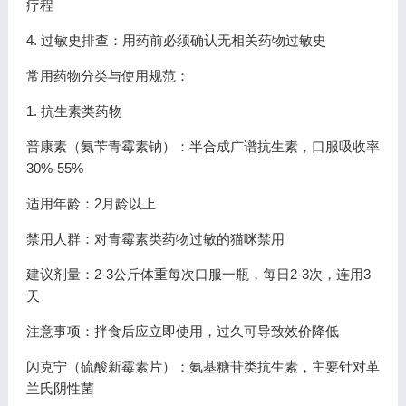
疗程
4. 过敏史排查：用药前必须确认无相关药物过敏史
常用药物分类与使用规范：
1. 抗生素类药物
普康素（氨苄青霉素钠）：半合成广谱抗生素，口服吸收率
30%-55%
适用年龄：2月龄以上
禁用人群：对青霉素类药物过敏的猫咪禁用
建议剂量：2-3公斤体重每次口服一瓶，每日2-3次，连用3
天
注意事项：拌食后应立即使用，过久可导致效价降低
闪克宁（硫酸新霉素片）：氨基糖苷类抗生素，主要针对革
兰氏阴性菌