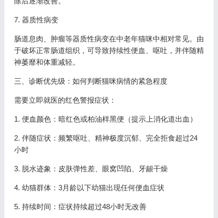
除后逐渐改善。
7. 器质性病变
肠道息肉、肿瘤等器质性病变在中老年猫咪中相对常见。由
于破坏正常肠道组织，可导致持续性便血、呕吐，并伴随精
神萎靡和体重减轻。
三、诊断优先级：如何判断猫咪病情的紧急程度
需要立即就医的红色警报症状：
1. 便血颜色：暗红色或柏油样黑便（提示上消化道出血）
2. 伴随症状：频繁呕吐、精神极度沉郁、完全拒食超过24
小时
3. 脱水迹象：皮肤弹性差、眼窝凹陷、牙龈干燥
4. 幼猫群体：3月龄以下幼猫出现任何便血症状
5. 持续时间：症状持续超过48小时无改善