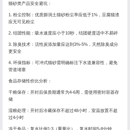
猫砂类产品安全避坑：
1. 粉尘控制：优质膨润土猫砂粉尘率应低于1%，豆腐猫渣
应无可见粉尘
2. 结团性能：吸水速度应小于10秒，结团硬度适中不易碎
3. 除臭技术：活性炭添加量应达到3%-5%，天然除臭成分
更安全
4. 环保指标：可冲式猫砂需明确标注下水道兼容性，避免
管道堵塞
食品存储性价比分析：
干粮保存：开封后保质期通常为4-6周，需使用密封容器存
储
湿粮处理：开封后冷藏保存不超过48小时，室温放置不超
过4小时
冻干食品：复水比例1:3（重量比），复水时间5-8分钟