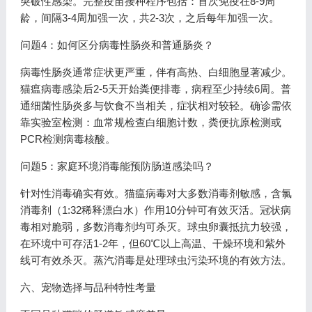
突破性感染。完整疫苗接种程序包括：首次免疫在8-9周
龄，间隔3-4周加强一次，共2-3次，之后每年加强一次。
问题4：如何区分病毒性肠炎和普通肠炎？
病毒性肠炎通常症状更严重，伴有高热、白细胞显著减少。
猫瘟病毒感染后2-5天开始粪便排毒，病程至少持续6周。普
通细菌性肠炎多与饮食不当相关，症状相对较轻。确诊需依
靠实验室检测：血常规检查白细胞计数，粪便抗原检测或
PCR检测病毒核酸。
问题5：家庭环境消毒能预防肠道感染吗？
针对性消毒确实有效。猫瘟病毒对大多数消毒剂敏感，含氯
消毒剂（1:32稀释漂白水）作用10分钟可有效灭活。冠状病
毒相对脆弱，多数消毒剂均可杀灭。球虫卵囊抵抗力较强，
在环境中可存活1-2年，但60℃以上高温、干燥环境和紫外
线可有效杀灭。蒸汽消毒是处理球虫污染环境的有效方法。
六、宠物选择与品种特性考量