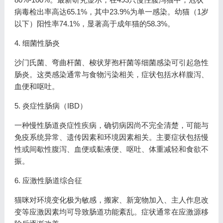
病毒检出率高达65.1%，其中23.9%为单一感染。幼猫（1岁
以下）阳性率74.1%，显著高于成年猫的58.3%。
4. 细菌性肠炎
沙门氏菌、弯曲杆菌、梭状芽孢杆菌等细菌感染可引起急性
肠炎。这类感染通常与食物污染相关，症状包括水样腹泻、
血便和呕吐。
5. 炎症性肠病（IBD）
一种慢性肠道炎症性疾病，确切病因尚不完全清楚，可能与
免疫系统异常、遗传因素和环境因素相关。主要症状包括慢
性或间歇性腹泻、血便或黏液便、呕吐、体重减轻和食欲不
振。
6. 应激性肠道综合征
猫咪对环境变化极为敏感，搬家、新宠物加入、主人作息改
变等应激因素均可导致肠道功能紊乱。症状通常在应激源移