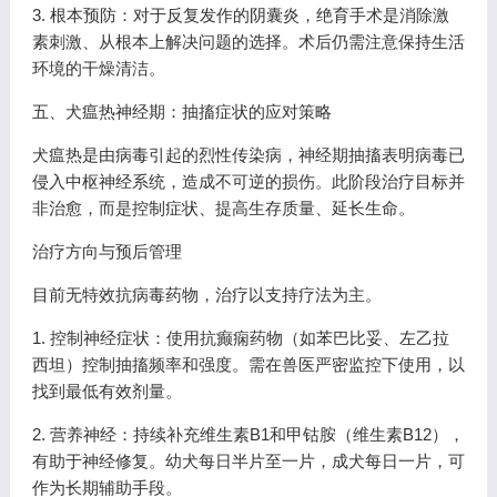
3. 根本预防：对于反复发作的阴囊炎，绝育手术是消除激
素刺激、从根本上解决问题的选择。术后仍需注意保持生活
环境的干燥清洁。
五、犬瘟热神经期：抽搐症状的应对策略
犬瘟热是由病毒引起的烈性传染病，神经期抽搐表明病毒已
侵入中枢神经系统，造成不可逆的损伤。此阶段治疗目标并
非治愈，而是控制症状、提高生存质量、延长生命。
治疗方向与预后管理
目前无特效抗病毒药物，治疗以支持疗法为主。
1. 控制神经症状：使用抗癫痫药物（如苯巴比妥、左乙拉
西坦）控制抽搐频率和强度。需在兽医严密监控下使用，以
找到最低有效剂量。
2. 营养神经：持续补充维生素B1和甲钴胺（维生素B12），
有助于神经修复。幼犬每日半片至一片，成犬每日一片，可
作为长期辅助手段。