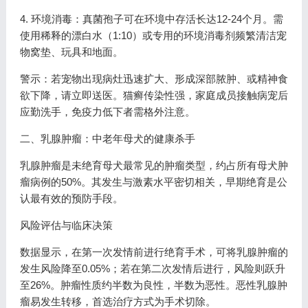
4. 环境消毒：真菌孢子可在环境中存活长达12-24个月。需
使用稀释的漂白水（1:10）或专用的环境消毒剂频繁清洁宠
物窝垫、玩具和地面。
警示：若宠物出现病灶迅速扩大、形成深部脓肿、或精神食
欲下降，请立即送医。猫癣传染性强，家庭成员接触病宠后
应勤洗手，免疫力低下者需格外注意。
二、乳腺肿瘤：中老年母犬的健康杀手
乳腺肿瘤是未绝育母犬最常见的肿瘤类型，约占所有母犬肿
瘤病例的50%。其发生与激素水平密切相关，早期绝育是公
认最有效的预防手段。
风险评估与临床决策
数据显示，在第一次发情前进行绝育手术，可将乳腺肿瘤的
发生风险降至0.05%；若在第二次发情后进行，风险则跃升
至26%。肿瘤性质约半数为良性，半数为恶性。恶性乳腺肿
瘤易发生转移，首选治疗方式为手术切除。