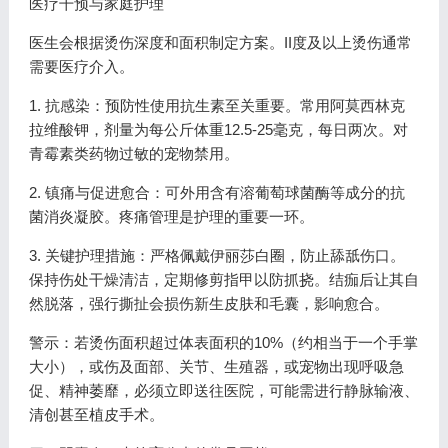
医疗干预与家庭护理
医生会根据烫伤深度和面积制定方案。II度及以上烫伤通常
需要医疗介入。
1. 抗感染：预防性使用抗生素至关重要。常用阿莫西林克
拉维酸钾，剂量为每公斤体重12.5-25毫克，每日两次。对
青霉素类药物过敏的宠物禁用。
2. 镇痛与促进愈合：可外用含有溶葡萄球菌酶等成分的抗
菌消炎凝胶。疼痛管理是护理的重要一环。
3. 关键护理措施：严格佩戴伊丽莎白圈，防止舔舐伤口。
保持伤处干燥清洁，定期修剪指甲以防抓挠。结痂后让其自
然脱落，强行撕扯会损伤新生皮肤和毛囊，影响愈合。
警示：若烫伤面积超过体表面积的10%（约相当于一个手掌
大小），或伤及面部、关节、生殖器，或宠物出现呼吸急
促、精神萎靡，必须立即送往医院，可能需进行静脉输液、
清创甚至植皮手术。