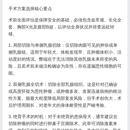
手术方案选择核心要点
术前全面评估是保障安全的基础，必须包含血常规、生化全
套、胸部X光及腹部B超，以评估全身状况并排查远处转
移。
1. 局部切除与单侧乳腺切除：仅切除肉眼可见的肿块或单
侧乳腺链。适用于年轻犬、体检发现早、且肿瘤体积小、活
动度好的情况。弊端在于无法消除其他乳腺未来癌变的风
险，且若术前未做活检确诊为良性，存在遗漏恶性细胞的可
能。
2. 双侧乳腺全切术：切除全部乳腺组织。这是针对已确诊
或高度怀疑为恶性肿瘤，或肿瘤多发、发展迅速病例的根治
性方案。能最大程度降低局部复发风险，但手术创伤大，术
后护理周期长，对老年犬的身体耐受性是严峻考验。
3. 绝育手术的时机：对于未绝育的患病母犬，通常建议在
切除肿瘤的同时进行卵巢子宫摘除术。此举可消除激素来