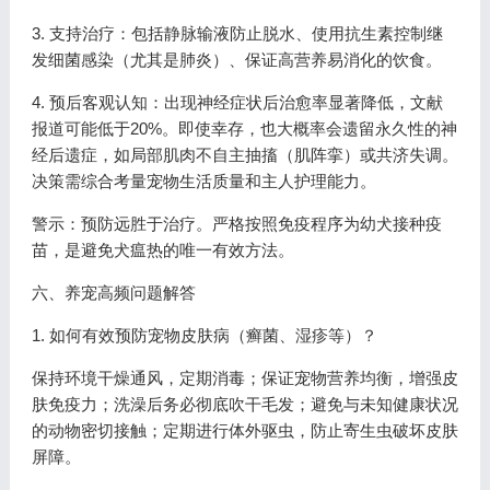
3. 支持治疗：包括静脉输液防止脱水、使用抗生素控制继
发细菌感染（尤其是肺炎）、保证高营养易消化的饮食。
4. 预后客观认知：出现神经症状后治愈率显著降低，文献
报道可能低于20%。即使幸存，也大概率会遗留永久性的神
经后遗症，如局部肌肉不自主抽搐（肌阵挛）或共济失调。
决策需综合考量宠物生活质量和主人护理能力。
警示：预防远胜于治疗。严格按照免疫程序为幼犬接种疫
苗，是避免犬瘟热的唯一有效方法。
六、养宠高频问题解答
1. 如何有效预防宠物皮肤病（癣菌、湿疹等）？
保持环境干燥通风，定期消毒；保证宠物营养均衡，增强皮
肤免疫力；洗澡后务必彻底吹干毛发；避免与未知健康状况
的动物密切接触；定期进行体外驱虫，防止寄生虫破坏皮肤
屏障。