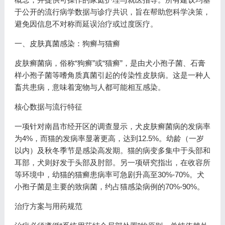
于公开的流行病学数据与诊疗共识，旨在帮助您科学决策，
避免因信息不对称而延误治疗或过度医疗。
一、皮肤真菌感染：狗癣与猫癣
皮肤癣菌病，俗称“狗癣”或“猫癣”，是由犬小孢子菌、石膏
样小孢子菌等嗜角质真菌引起的传染性皮肤病。这是一种人
畜共患病，意味着宠物与人都可能相互感染。
核心数据与流行特征
一项针对南昌市经开区的调查显示，犬皮肤癣菌病的发病率
为4%，而猫的发病率显著更高，达到12.5%。幼龄（一岁
以内）及秋冬季节是感染高发期。猫的病变多集中于头部和
耳部，犬则好发于头部及肘部。另一项研究指出，在收容所
等环境中，幼猫的猫癣患病率可急剧升高至30%-70%。犬
小孢子菌是主要的致病菌，约占猫感染病例的70%-90%。
治疗方案与用药规范