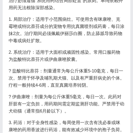
治疗必须遵循“系统用药结合局部处置”的原则。单纯依赖外
用药无法根除深部感染。
1. 局部治疗：适用于小范围病灶。可使用含有咪康唑、克
霉唑或特比萘芬成分的宠物专用抗真菌喷剂或药膏，每日涂
抹2次。治疗期间必须佩戴伊丽莎白圈，防止舔舐导致药物
中毒或病灶扩散。
2. 系统治疗：适用于大面积或顽固性感染。常用口服药物
为盐酸特比萘芬片或伊曲康唑胶囊。
? 盐酸特比萘芬：剂量通常为每公斤体重5-10毫克，每日一
次。禁用于怀孕及哺乳期犬猫、以及有严重肝病史的个体。
疗程一般持续4-6周，直至真菌培养转阴。
? 伊曲康唑：剂量为每公斤体重5毫克，每日一次。此药对
肝脏有一定负担，用药期间需定期监测肝功能。严禁用于幼
犬幼猫（通常指6月龄以下）。
3. 药浴：对于全身性感染，每周使用一次含有洗必泰或咪
康唑的药用香波进行药浴，能有效减少环境中的孢子负荷。