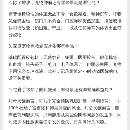
2. 除了肿块，宠物肿瘤还有哪些早期隐匿征兆？
需警惕持续性的体重无故下降、食欲减退、精神沉郁、呼吸
急促或困难、伤口久不愈合、口腔异味突然加重、排便或排
尿习惯改变（如困难、带血）、以及任何异常的体表出血或
分泌物。
3. 家庭宠物急救箱应常备哪些物品？
基础配置应包括：无菌纱布、绷带、医用胶带、碘伏棉签、
止血粉、钝头镊子、剪刀、电子体温计、伊丽莎白圈、宠物
专用洗必泰冲洗液。此外，记录附近24小时动物医院的电
话至关重要。
4. 绝育手术除了防止繁殖，对健康还有哪些确凿益处？
对母犬猫而言，可几乎完全预防乳腺肿瘤（早期绝育），并
100%杜绝子宫蓄脓和卵巢肿瘤的风险。对公犬猫而言，能
降低前列腺疾病、肛周腺瘤及某些会阴部问题的发生率，同
时减少因性激素驱使引发的走失、打斗等行为问题。