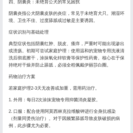
四、阴囊炎：未绝育公犬的常见困扰
阴囊炎指公犬阴囊皮肤的炎症，常见于未绝育犬只。潮湿环
境、卫生不佳、过度舔舐或过敏是主要诱因。
症状识别与基础处理
典型症状包括阴囊红肿、脱皮、瘙痒，严重时可能出现渗出
或溃疡。初期可尝试家庭护理：使用温和的宠物专用洗液清
洗后彻底擦干，涂抹氧化锌软膏等保护性药膏。核心在于保
持绝对干燥并防止舔舐，必须全程佩戴伊丽莎白圈。
药物治疗方案
若家庭护理2-3天无改善或加重，需用药治疗。
1. 外用：每日2次涂抹宠物专用抑菌消炎凝胶。
2. 口服：配合使用阿莫西林克拉维酸钾进行全身抗感染
（剂量同烫伤治疗）。对于因频繁舔舐导致皮肤破损的病
例，此步骤尤为必要。