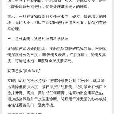
源，有利于控制病情。但若动物年龄大、身体状况差，医生
可能会建议分期进行，优先处理威胁更大的肿瘤。
警示：一旦在宠物腹部触及任何孤立、硬质、快速增大的肿
块，无论大小，都应立即就医进行细胞学检查，切勿抱有侥
幸心理。
三、意外烫伤：紧急处理与科学护理
宠物烫伤多因碰翻热水、接触热锅或咬破电线导致。根据损
伤深度可分为三度：I度仅伤及表皮，红肿疼痛；II度伤及真
皮，可能起水泡；III度则全层皮肤坏死。
院前急救“黄金法则”
立即用流动的冷水持续冲洗或冷敷伤处15-20分钟，此举能
迅速降低皮肤温度，减轻深层组织损伤。绝对禁止在伤口上
涂抹牙膏、酱油、黄油或任何药膏，这些物质会阻碍散热、
增加感染风险并干扰医生诊断。随后用干净无菌的纱布或棉
布轻轻覆盖伤口，避免摩擦。