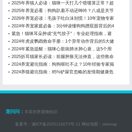
2025年养猫人必读：猫咪一天打几个喷嚏算正常？超
过这个数别犹豫，立即就医！
2025年养宠必看：狗狗趴着不动还呻吟？八成是关节
在求救！
2026年养宠必读：毛孩子吐白沫别慌！10年宠物专家
教你秒辨轻重，避开这3大致命雷
2024年养宠家庭必备：3分钟读懂狗狗蹭屁股背后的4
大健康警报
紧急！猫咪耳朵肿成“充气饺子”：专业处理指南，避
免永久变形与高昂手术
2024年虎皮鹦鹉救命手册：1个异常动作背后的5大健
康警报
2024年紧急提醒：猫咪心脏病肺水肿心衰，这5个用
药细节错了可能致命！
2025折耳猫家长必读：前腿肿胀无法伸直，这些救命
细节90%人不知道
2024养宠避坑指南：狗狗呕吐不止？10年经验专家揭
秘家庭应对方案
2024养猫避坑指南：85%铲屎官忽略的发情期健康危
机
宠问问：
丰富的养宠物知识
备案号：
湘ICP备2025116073号-11
网站地图：
sitemap