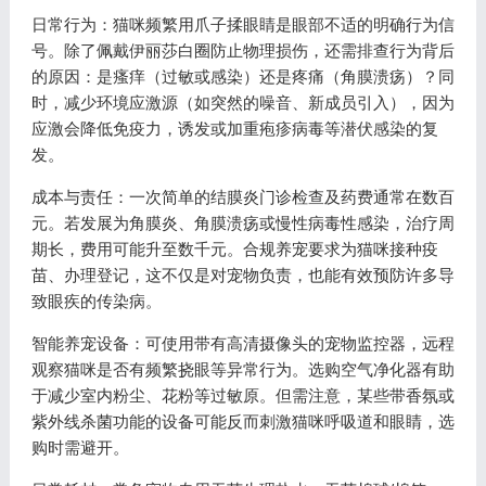
日常行为：猫咪频繁用爪子揉眼睛是眼部不适的明确行为信
号。除了佩戴伊丽莎白圈防止物理损伤，还需排查行为背后
的原因：是瘙痒（过敏或感染）还是疼痛（角膜溃疡）？同
时，减少环境应激源（如突然的噪音、新成员引入），因为
应激会降低免疫力，诱发或加重疱疹病毒等潜伏感染的复
发。
成本与责任：一次简单的结膜炎门诊检查及药费通常在数百
元。若发展为角膜炎、角膜溃疡或慢性病毒性感染，治疗周
期长，费用可能升至数千元。合规养宠要求为猫咪接种疫
苗、办理登记，这不仅是对宠物负责，也能有效预防许多导
致眼疾的传染病。
智能养宠设备：可使用带有高清摄像头的宠物监控器，远程
观察猫咪是否有频繁挠眼等异常行为。选购空气净化器有助
于减少室内粉尘、花粉等过敏原。但需注意，某些带香氛或
紫外线杀菌功能的设备可能反而刺激猫咪呼吸道和眼睛，选
购时需避开。