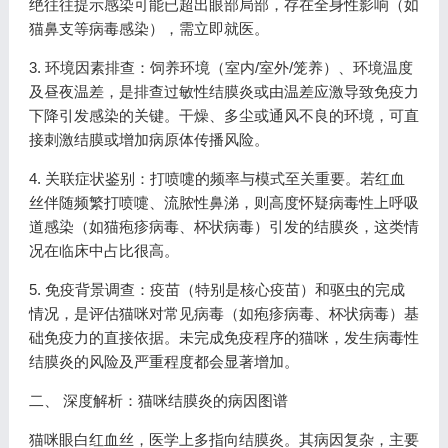
绝往往提示感染可能已超出眼部局部，存在全身性影响（如
猫鼻支等病毒感染），需立即就医。
3. 环境因素排查：饲养环境（室内/室外/笼养）、环境温度
及昼夜温差，是排查过敏性结膜炎或由温差应激导致免疫力
下降引发感染的关键。干燥、多尘或通风不良的环境，可直
接刺激结膜或增加病原体传播风险。
4. 关联症状鉴别：打喷嚏的频率与模式至关重要。若红血
丝伴随频繁打喷嚏、流脓性鼻涕，则高度怀疑病毒性上呼吸
道感染（如猫疱疹病毒、杯状病毒）引发的结膜炎，这类情
况在临床中占比很高。
5. 免疫背景调查：疫苗（特别是核心疫苗）和驱虫的完成
情况，是评估猫咪对常见病毒（如疱疹病毒、杯状病毒）基
础免疫力的直接依据。未完成免疫程序的猫咪，发生病毒性
结膜炎的风险及严重程度都会显著增加。
二、 深度解析：猫咪结膜炎的病因图谱
猫咪眼白红血丝，医学上多指向结膜炎。其病因复杂，主要