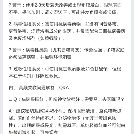
? 警示：使用2-3天后若无改善或出现角膜发白、眼球表面
不平、畏光加剧，请立即送医，可能并发角膜炎或溃疡。
2. 病毒性结膜炎：需使用抗病毒药物，如含有阿昔洛韦、
更昔洛韦、泛昔洛韦成分的眼药，并常需配合口服抗病毒药
及免疫增强剂（如赖氨酸）。
? 警示：病毒性感染（尤其是猫鼻支）传染性强，多猫家庭
必须隔离病猫，并加强环境消毒。
3. 过敏性结膜炎：可使用抗过敏滴眼液如色甘酸钠，但根
本在于识别并移除过敏原。
四、 高频关联问题解答（Q&A）
1. Q：猫咪眼睛红，但精神食欲都好，需要马上去医院吗？
A：建议密切观察24-48小时。保持眼部清洁，避免猫咪抓
挠。若红血丝持续不退、分泌物增多（尤其呈黄绿色脓
性）、出现眯眼或畏光，则需就医。单纯轻微红血丝可能由
短暂刺激引起，可先观察。