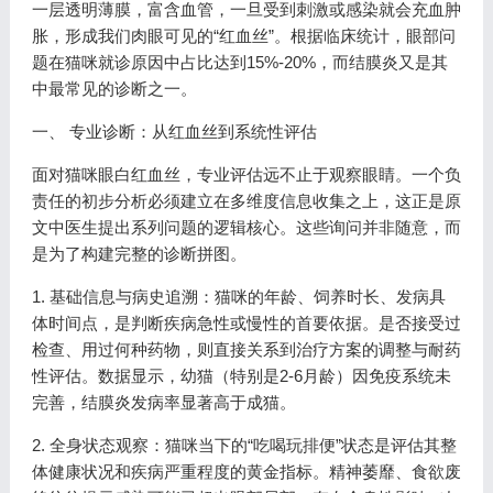
一层透明薄膜，富含血管，一旦受到刺激或感染就会充血肿
胀，形成我们肉眼可见的“红血丝”。根据临床统计，眼部问
题在猫咪就诊原因中占比达到15%-20%，而结膜炎又是其
中最常见的诊断之一。
一、 专业诊断：从红血丝到系统性评估
面对猫咪眼白红血丝，专业评估远不止于观察眼睛。一个负
责任的初步分析必须建立在多维度信息收集之上，这正是原
文中医生提出系列问题的逻辑核心。这些询问并非随意，而
是为了构建完整的诊断拼图。
1. 基础信息与病史追溯：猫咪的年龄、饲养时长、发病具
体时间点，是判断疾病急性或慢性的首要依据。是否接受过
检查、用过何种药物，则直接关系到治疗方案的调整与耐药
性评估。数据显示，幼猫（特别是2-6月龄）因免疫系统未
完善，结膜炎发病率显著高于成猫。
2. 全身状态观察：猫咪当下的“吃喝玩排便”状态是评估其整
体健康状况和疾病严重程度的黄金指标。精神萎靡、食欲废