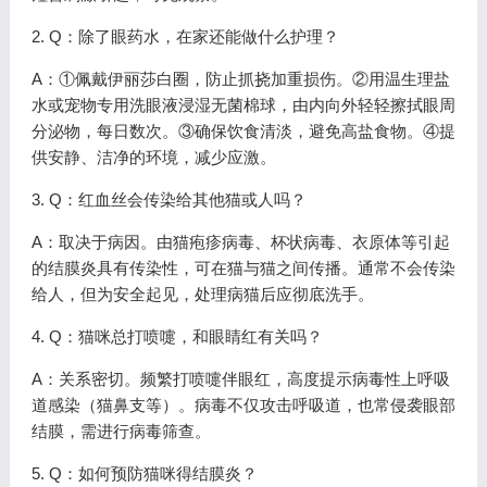
2. Q：除了眼药水，在家还能做什么护理？
A：①佩戴伊丽莎白圈，防止抓挠加重损伤。②用温生理盐
水或宠物专用洗眼液浸湿无菌棉球，由内向外轻轻擦拭眼周
分泌物，每日数次。③确保饮食清淡，避免高盐食物。④提
供安静、洁净的环境，减少应激。
3. Q：红血丝会传染给其他猫或人吗？
A：取决于病因。由猫疱疹病毒、杯状病毒、衣原体等引起
的结膜炎具有传染性，可在猫与猫之间传播。通常不会传染
给人，但为安全起见，处理病猫后应彻底洗手。
4. Q：猫咪总打喷嚏，和眼睛红有关吗？
A：关系密切。频繁打喷嚏伴眼红，高度提示病毒性上呼吸
道感染（猫鼻支等）。病毒不仅攻击呼吸道，也常侵袭眼部
结膜，需进行病毒筛查。
5. Q：如何预防猫咪得结膜炎？