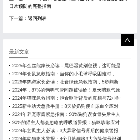
日常预防的完整指南
下一篇：
返回列表
最新文章
2025年金丝熊家长必读：尾巴湿黄别忽视，这可能是
致命疾病的信号！
2024年仓鼠急救指南：当你的小毛球呼吸困难时，
90%的主人错过了黄金30分钟
2026年鹦鹉家长必读：吐食绿便急救指南，5步判断
+3种用药方案
2024年，87%的狗狗气管问题被误诊！夏天喘粗气原
来是气管半开门在作怪
2024年猫咪急救指南：拒食呕吐背后的真相与72小时
黄金应对方案
2025新生幼犬急救手册：8天龄奶狗便血尿血全应对
2024年养宠家庭紧急指南：90%狗狗误食骨头后主人
必须知道的7个关键处理步骤
90%的猫主人都会忽略的呼吸道警报：猫咪咳嗽应对
全指南
2024年玄凤主人必读：3大异常信号背后的健康警报
2024年幼猫腹水警报：4个月龄猫咪3大危险信号识别