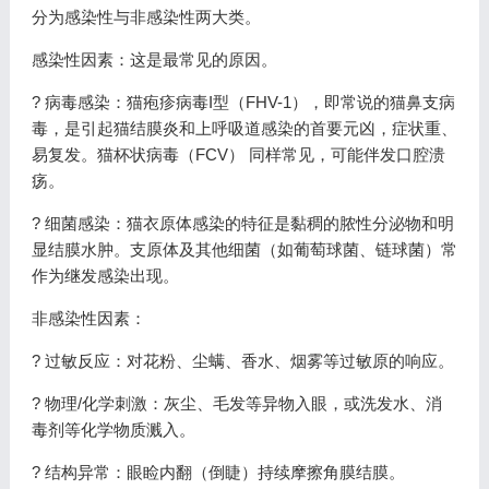
分为感染性与非感染性两大类。
感染性因素：这是最常见的原因。
? 病毒感染：猫疱疹病毒I型（FHV-1），即常说的猫鼻支病
毒，是引起猫结膜炎和上呼吸道感染的首要元凶，症状重、
易复发。猫杯状病毒（FCV） 同样常见，可能伴发口腔溃
疡。
? 细菌感染：猫衣原体感染的特征是黏稠的脓性分泌物和明
显结膜水肿。支原体及其他细菌（如葡萄球菌、链球菌）常
作为继发感染出现。
非感染性因素：
? 过敏反应：对花粉、尘螨、香水、烟雾等过敏原的响应。
? 物理/化学刺激：灰尘、毛发等异物入眼，或洗发水、消
毒剂等化学物质溅入。
? 结构异常：眼睑内翻（倒睫）持续摩擦角膜结膜。