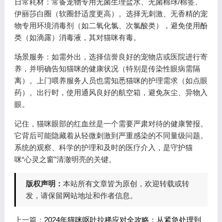
日常耗材：常备宠物专用无菌生理盐水、无菌棉球/棉签、
伊丽莎白圈（软圈舒适度更高）。选择无刺激、无香精的宠
物专用环境消毒剂（如二氧化氯、次氯酸类），避免使用酚
类（如滴露）消毒液，其对猫咪有毒。
场景服务：如需外出，选择信誉良好的宠物店或医院进行寄
养，并明确告知猫咪的健康状况（特别是传染性眼病需隔
离）。上门喂养服务人员也需知悉猫咪的护理需求（如点眼
药）。出行时，使用通风良好的航空箱，避免灰尘、异物入
眼。
记住，猫咪眼部的红血丝是一个需要严肃对待的健康警报。
它背后可能隐藏着从轻微刺激到严重感染的不同量级问题。
系统的观察、科学的护理和及时的医疗介入，是守护猫
咪“心灵之窗”清澈明亮的关键。
版权声明：
本站所有文章皆为原创，欢迎转载或转
发，请保留网站地址和作者信息。
上一篇：
2024年猫咪呕吐拉稀应对全攻略：从紧急处理到