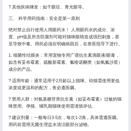
? 其他疾病继发：如干眼症、青光眼等。
三、 科学用药指南：安全是第一原则
绝对禁止自行使用人用眼药水！ 人用眼药水的成分、浓
度、pH值及所含防腐剂可能对猫咪眼睛造成强烈刺激，甚
至导致中毒。用药必须在明确病因后，在兽医指导下进行。
1. 细菌性结膜炎：常用宠物专用广谱抗生素滴眼液/眼膏，
如含有妥布霉素、硫酸新霉素、氟喹诺酮类（如氧氟沙星）
成分的产品。
? 适用年龄：通常适用于2月龄以上猫咪。幼猫需使用更低
浓度或更温和的配方，务必遵医嘱。
? 禁用人群：对氨基糖苷类抗生素（如妥布霉素）过敏的猫
咪禁用。孕猫、哺乳期猫咪使用需谨慎评估。
? 建议剂量：一般每日3-5次，每次1-2滴，具体需遵医嘱。
用药前需用无菌生理盐水清洁眼部分泌物。