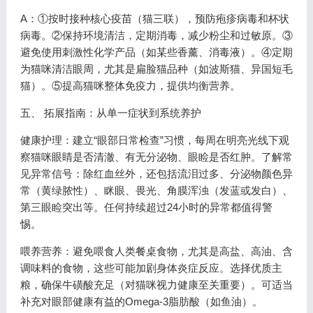
A：①按时接种核心疫苗（猫三联），预防疱疹病毒和杯状
病毒。②保持环境清洁，定期消毒，减少粉尘和过敏原。③
避免使用刺激性化学产品（如某些香薰、消毒液）。④定期
为猫咪清洁眼周，尤其是扁脸猫品种（如波斯猫、异国短毛
猫）。⑤提高猫咪整体免疫力，提供均衡营养。
五、 拓展指南：从单一症状到系统养护
健康护理：建立“眼部日常检查”习惯，每周在明亮光线下观
察猫咪眼睛是否清澈、有无分泌物、眼睑是否红肿。了解常
见异常信号：除红血丝外，还包括流泪过多、分泌物颜色异
常（黄绿脓性）、眯眼、畏光、角膜浑浊（发蓝或发白）、
第三眼睑突出等。任何持续超过24小时的异常都值得警
惕。
喂养营养：避免喂食人类餐桌食物，尤其是高盐、高油、含
调味料的食物，这些可能加剧身体炎症反应。选择优质主
粮，确保牛磺酸充足（对猫咪视力健康至关重要）。可适当
补充对眼部健康有益的Omega-3脂肪酸（如鱼油）。