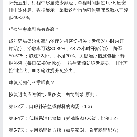
阳光直射。行程中尽量减少颠簸，单程时间超过1小时应安
排中途休息。数据显示，采取这些措施可使猫咪应激水平降
低40-50%。
猫瘟治愈率到底有多高？
成年猫猫瘟治愈率与治疗时机密切相关：发病24小时内开
始治疗，治愈率可达80-85%；48-72小时开始治疗，降至
50-60%；超过72小时，不足30%。关键治疗措施包括：静
脉补液（每日60-80ml/kg）、抗生素预防继发感染、止吐药
控制症状、血浆输注提升免疫力。
康复期如何科学喂食？
恢复进食应遵循"少量多次、由简到繁"原则：
第1-2天：口服补液盐或稀释的肉汤（1:3）
第3-4天：低脂易消化食物（煮鸡胸肉+米饭，比例1:2）
第5-7天：专用肠胃处方粮（如皇家GI、希宝肠胃配方）