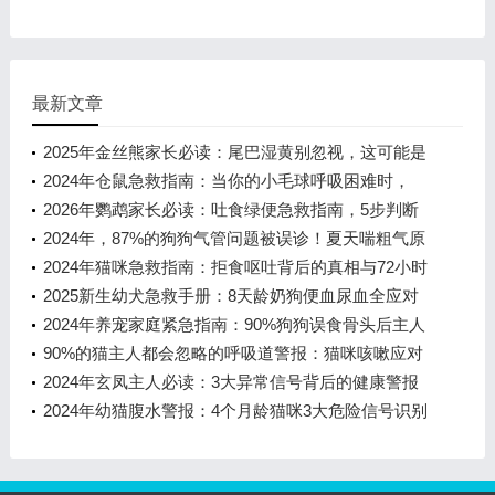
最新文章
2025年金丝熊家长必读：尾巴湿黄别忽视，这可能是
致命疾病的信号！
2024年仓鼠急救指南：当你的小毛球呼吸困难时，
90%的主人错过了黄金30分钟
2026年鹦鹉家长必读：吐食绿便急救指南，5步判断
+3种用药方案
2024年，87%的狗狗气管问题被误诊！夏天喘粗气原
来是气管半开门在作怪
2024年猫咪急救指南：拒食呕吐背后的真相与72小时
黄金应对方案
2025新生幼犬急救手册：8天龄奶狗便血尿血全应对
2024年养宠家庭紧急指南：90%狗狗误食骨头后主人
必须知道的7个关键处理步骤
90%的猫主人都会忽略的呼吸道警报：猫咪咳嗽应对
全指南
2024年玄凤主人必读：3大异常信号背后的健康警报
2024年幼猫腹水警报：4个月龄猫咪3大危险信号识别
指南