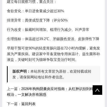
建立每日观察习惯，重点关注：
食欲变化：单日进食量减少超过30%
排泄异常：粪便成型度下降（评分50%
行为改变：躲藏时间增加、梳理行为减少、叫声异常
生理指标：体温超过39.2℃、牙龈颜色变淡、皮肤弹性下降
早期干预可使90%的轻度胃肠问题在72小时内缓解，避免发
展为严重疾病。建议家中常备宠物专用体温计、益生菌和补
液盐，关键时刻可为猫咪争取宝贵治疗时间。
版权声明：
本站所有文章皆为原创，欢迎转载或转
发，请保留网站地址和作者信息。
上一篇：
2026年狗狗阴囊炎应对指南：从红肿识别到科学
根治，一文解决所有困惑
下一篇：
返回列表