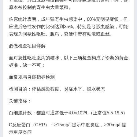
原本被控制的寄生虫大量繁殖。
临床统计表明，成年猫寄生虫感染中，60%无明显症状，但
应激后急性发作的比例达到35%。特别是弓形虫感染，可能
表现为间歇性呕吐、腹泻，粪便中带有粘液或血丝。
必做检查项目详解
面对急性呕吐腹泻的猫咪，以下三项检查构成了诊断的黄金
标准，缺一不可：
血常规与炎症指标检测
检测目的：评估感染程度、炎症水平、脱水状态
关键指标：
白细胞计数：猫瘟时通常低于4.0×10?/L（正常值5.5-19.5）
C反应蛋白（CRP）：>15mg/L提示中度炎症，>30mg/L提
示重度炎症