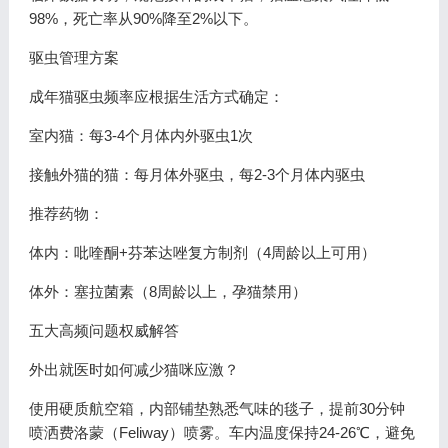
98%，死亡率从90%降至2%以下。
驱虫管理方案
成年猫驱虫频率应根据生活方式确定：
室内猫：每3-4个月体内外驱虫1次
接触外猫的猫：每月体外驱虫，每2-3个月体内驱虫
推荐药物：
体内：吡喹酮+芬苯达唑复方制剂（4周龄以上可用）
体外：塞拉菌素（8周龄以上，孕猫禁用）
五大高频问题权威解答
外出就医时如何减少猫咪应激？
使用硬质航空箱，内部铺垫熟悉气味的毯子，提前30分钟
喷洒费洛蒙（Feliway）喷雾。车内温度保持24-26℃，避免