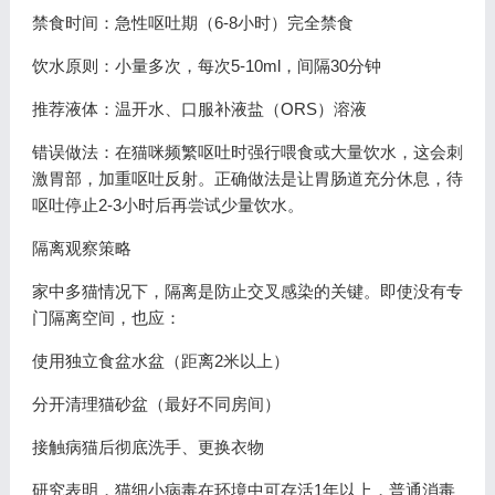
禁食时间：急性呕吐期（6-8小时）完全禁食
饮水原则：小量多次，每次5-10ml，间隔30分钟
推荐液体：温开水、口服补液盐（ORS）溶液
错误做法：在猫咪频繁呕吐时强行喂食或大量饮水，这会刺
激胃部，加重呕吐反射。正确做法是让胃肠道充分休息，待
呕吐停止2-3小时后再尝试少量饮水。
隔离观察策略
家中多猫情况下，隔离是防止交叉感染的关键。即使没有专
门隔离空间，也应：
使用独立食盆水盆（距离2米以上）
分开清理猫砂盆（最好不同房间）
接触病猫后彻底洗手、更换衣物
研究表明，猫细小病毒在环境中可存活1年以上，普通消毒