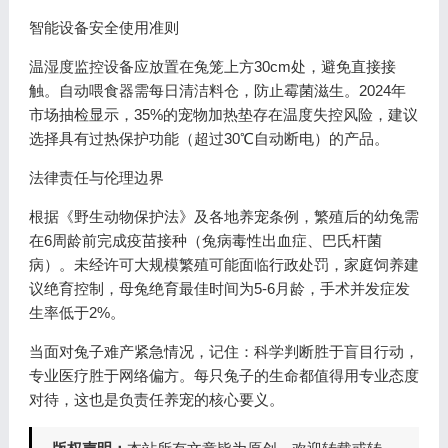
智能设备安全使用准则
温湿度监控设备应放置在兔笼上方30cm处，避免直接接
触。自动喂食器需每日清洁料仓，防止霉菌滋生。2024年
市场抽检显示，35%的宠物加热垫存在温度失控风险，建议
选择具有过热保护功能（超过30℃自动断电）的产品。
法律责任与伦理边界
根据《野生动物保护法》及各地养宠条例，繁殖后的幼兔需
在6周龄前完成疫苗接种（兔病毒性出血症、巴氏杆菌
病）。未经许可大规模繁殖可能面临行政处罚，家庭饲养建
议绝育控制，母兔绝育最佳时间为5-6月龄，手术并发症发
生率低于2%。
当面对兔子难产紧急情况，记住：科学判断胜于盲目行动，
专业医疗胜于网络偏方。每只兔子的生命都值得用专业态度
对待，这也是负责任养宠的核心要义。