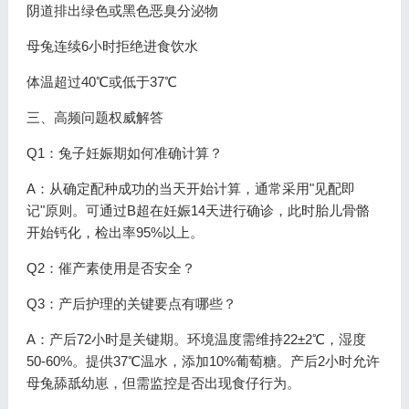
阴道排出绿色或黑色恶臭分泌物
母兔连续6小时拒绝进食饮水
体温超过40℃或低于37℃
三、高频问题权威解答
Q1：兔子妊娠期如何准确计算？
A：从确定配种成功的当天开始计算，通常采用"见配即
记"原则。可通过B超在妊娠14天进行确诊，此时胎儿骨骼
开始钙化，检出率95%以上。
Q2：催产素使用是否安全？
Q3：产后护理的关键要点有哪些？
A：产后72小时是关键期。环境温度需维持22±2℃，湿度
50-60%。提供37℃温水，添加10%葡萄糖。产后2小时允许
母兔舔舐幼崽，但需监控是否出现食仔行为。