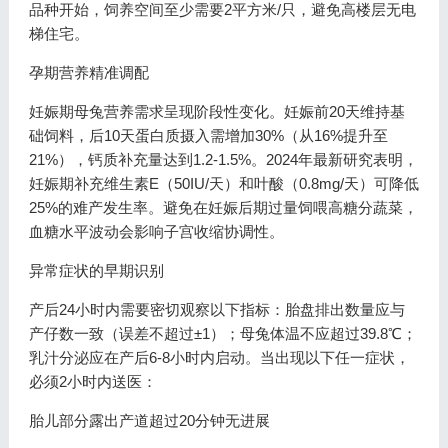
品种开始，饲养空间至少需要2平方米/只，避免高楼层无电
梯住宅。
孕期营养精准调配
妊娠期母兔营养需求呈现阶段性变化。妊娠前20天维持基
础饲料，后10天蛋白质摄入需增加30%（从16%提升至
21%），钙质补充量达到1.2-1.5%。2024年最新研究表明，
妊娠期补充维生素E（50IU/天）和叶酸（0.8mg/天）可降低
25%的难产发生率。避免在妊娠后期过量饲喂高糖分蔬菜，
血糖水平波动会影响子宫收缩协调性。
异常症状的早期识别
产后24小时内需要密切观察以下指标：胎盘排出数量应与
产仔数一致（误差不超过±1）；母兔体温不应超过39.8℃；
乳汁分泌应在产后6-8小时内启动。当出现以下任一症状，
必须2小时内送医：
胎儿部分露出产道超过20分钟无进展