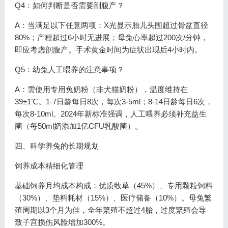
Q4：如何判断是否需要剖腹产？
A：当满足以下任意两项：X光显示胎儿头围超过骨盆直径
80%；产程超过6小时无进展；母兔心率超过200次/分钟，
即应考虑剖腹产。手术黄金时间为症状出现后4小时内。
Q5：幼兔人工喂养的注意事项？
A：需使用专用兔奶粉（非犬猫奶粉），温度维持在
39±1℃。1-7日龄每日8次，每次3-5ml；8-14日龄每日6次，
每次8-10ml。2024年新标准强调，人工喂养必须补充益生
菌（每50ml奶添加1亿CFU乳酸菌）。
四、科学养兔的长期规划
饲养成本精细化管理
基础饲养月均成本构成：优质牧草（45%）、专用颗粒饲料
（30%）、垫料耗材（15%）、医疗储备（10%）。母兔繁
殖周期以3个月为佳，全年繁殖不超过4胎，过度繁殖会导
致子宫损伤风险增加300%。