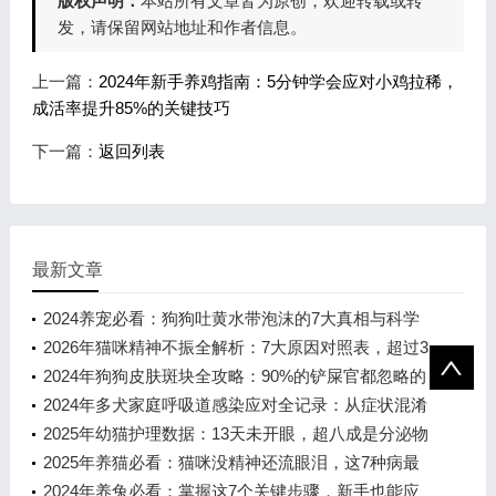
版权声明：
本站所有文章皆为原创，欢迎转载或转
发，请保留网站地址和作者信息。
上一篇：
2024年新手养鸡指南：5分钟学会应对小鸡拉稀，
成活率提升85%的关键技巧
下一篇：
返回列表
最新文章
2024养宠必看：狗狗吐黄水带泡沫的7大真相与科学
应对方案
2026年猫咪精神不振全解析：7大原因对照表，超过3
天不动弹请立即就医
2024年狗狗皮肤斑块全攻略：90%的铲屎官都忽略的
关键细节
2024年多犬家庭呼吸道感染应对全记录：从症状混淆
到科学护理，这8个用药细节救
2025年幼猫护理数据：13天未开眼，超八成是分泌物
粘连惹的祸
2025年养猫必看：猫咪没精神还流眼泪，这7种病最
要命！
2024年养兔必看：掌握这7个关键步骤，新手也能应