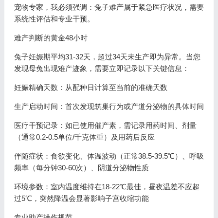
宠物专家，我必须强调：兔子难产属于紧急医疗状况，需要
系统性评估和专业干预。
难产判断的黄金48小时
兔子妊娠期平均31-32天，超过34天未生产即为异常。当您
发现母兔出现难产迹象，需要立即记录以下关键信息：
妊娠精确天数：从配种日计算至当前的准确天数
生产启动时间：首次发现筑巢行为或产道分泌物的具体时间
医疗干预记录：如已使用催产素，需记录用药时间、剂量
（通常0.2-0.5单位/千克体重）及用药后反应
伴随症状：食欲变化、体温波动（正常38.5-39.5℃）、呼吸
频率（每分钟30-60次）、阴道分泌物性质
环境参数：室内温度维持在18-22℃最佳，昼夜温差不应超
过5℃，突然降温会显著影响子宫收缩功能
专业助产操作规范