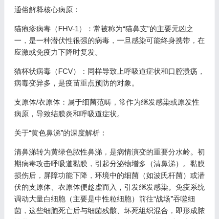
通俗解释核心病原：
猫疱疹病毒（FHV-1）：常被称为“猫鼻支”的主要元凶之
一，是一种潜伏性很强的病毒，一旦感染可能终身携带，在
应激或免疫力下降时复发。
猫杯状病毒（FCV）：同样导致上呼吸道症状和口腔溃疡，
病毒变异多，是疫苗重点预防的对象。
支原体/衣原体：属于细菌范畴，常作为继发感染或原发性
病原，导致结膜炎和呼吸道症状。
关于“黄色鼻涕”的深度解析：
清鼻涕转为黄绿色脓性鼻涕，是病情演变的重要分水岭。初
期病毒攻击呼吸道黏膜，引起分泌物增多（清鼻涕）。黏膜
损伤后，屏障功能下降，环境中的细菌（如波氏杆菌）或潜
伏的支原体、衣原体便趁虚而入，引发继发感染。免疫系统
调动大量白细胞（主要是中性粒细胞）前往“战场”吞噬细
菌，这些细胞死亡后与细菌残骸、坏死组织混合，即形成脓