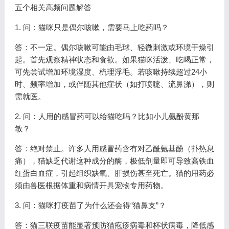
五个相关高频问题解答
1. 问：猫咪只是偶尔咳嗽，需要马上吃药吗？
答：不一定。偶尔咳嗽可能由毛球、轻微刺激或环境干燥引
起。首先观察精神状态和食欲。如果猫咪活泼、吃喝正常，
可先尝试增加环境湿度、梳理浮毛。若咳嗽持续超过24小
时、频率增加，或伴随其他症状（如打喷嚏、流鼻涕），则
需就医。
2. 问：人用的感冒药可以给猫吃吗？比如小儿氨酚黄那
敏？
答：绝对禁止。许多人用感冒药含有对乙酰氨基酚（扑热息
痛），猫缺乏代谢这种成分的酶，极低剂量即可导致高铁血
红蛋白血症，引起组织缺氧、肝损伤甚至死亡。猫的用药必
须由兽医根据体重和病情开具宠物专用药物。
3. 问：猫咪打疫苗了为什么还会得“猫鼻支”？
答：猫三联疫苗能显著预防猫疱疹病毒和杯状病毒，降低感