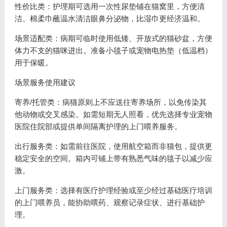
性价比类：护理期可选用一次性尿垫铺在猫窝里，方便清
洁。棉柔巾蘸温水清洁眼鼻分泌物，比湿巾更经济温和。
场景适配类：病期可临时使用低矮、开放式的猫砂盆，方便
体力不支的猫咪进出。准备小毯子或宠物电热垫（低温档）
用于保暖。
场景服务使用建议
寄养/托管类：病猫原则上不应送往寄养场所，以免传染其
他动物或交叉感染。如需短期无人照看，优先选择专业宠物
医院住院部或提供单间隔离护理的上门喂养服务。
出行服务类：如需前往医院，使用航空箱而非猫包，提供更
稳定安全的空间。箱内可铺上带有熟悉气味的毯子以减少应
激。
上门服务类：选择有医疗护理经验或至少经过基础医疗培训
的上门喂养员，能协助喂药、观察记录症状、进行基础护
理。