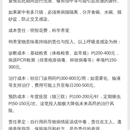
避免在此期间进行洗澡、修剪指甲等可能引起应激的操作。
如果家中有多只猫，必须将病猫隔离，分开食碗、水碗、猫
砂盆，防止交叉感染。
成本责任：明智花费，科学养宠
饲养宠物意味着持续的责任与投入。以上呼吸道感染为例：
诊断成本：基础检查（体格检查、血常规）约200-400元，
病原PCR检测（排查疱疹病毒、杯状病毒等）单项约150-
300元。
治疗成本：轻症门诊用药约300-800元/周；如需雾化、输液
等支持治疗，费用可能上升至每日200-500元。
预防成本：年度疫苗（猫三联）约100-200元/针，定期驱虫
约50-150元/次。这笔投入能极大降低未来高昂的治疗风
险。
责任界定：自行用药导致病情延误或中毒，责任在主人。遵
循兽医指导，保留病历和处方，是负责任的表现。