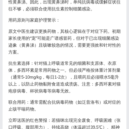
性黄鼻涕。因此，出现黄鼻涕时，单纯抗病毒或缓解症状往
往不够，必须联合使用抗生素控制细菌感染。
用药原则与家庭护理警示：
原文中医生建议更换药物，其核心逻辑在于对症下药。初期
家长使用的“宠”可能是广谱感冒药，但对于已出现细菌感染
迹象（黄鼻涕）且咳嗽较急的情况，需要更强效和针对性的
方案。
抗生素选择：针对猫上呼吸道常见的细菌和支原体、衣原
体，多西环素是常用药物之一。但必须严格按体重计算剂量
（通常5-10mg/kg，每日1-2次），且喂药后必须喂水5毫升
以上，以防止药物黏附食道造成溃疡。注意：多西环素对猫
疱疹病毒、杯状病毒等病毒无效。
联合用药：通常需配合抗病毒药物（如泛昔洛韦）或对症的
止咳平喘药物。
立即送医的红色警报：若猫咪出现完全废食、呼吸困难（张
口呼吸、腹部用力）、持续高烧（体温超过39.5℃）、精神