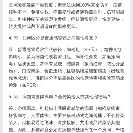
染风险和发病严重程度，但无法达到100%完全防护。疫苗
接种不全、免疫失败、病毒变异或遭遇强毒株时，仍可能感
染。但接种疫苗的猫即使发病，症状通常更轻，恢复更快，
转为慢性或留下后遗症的概率更低。
4. 问：如何区分是普通感冒还是病毒性鼻支？
答：普通感冒通常症状较轻，病程短（3-7天），精神食欲
影响小，多为细菌性或着凉引起。病毒性鼻支（如疱疹病
毒）症状更重，常伴有发烧、结膜炎（眼睛红肿、脓性分泌
物）、口腔溃疡、食欲废绝，且容易继发细菌感染（出现黄
绿色脓涕）。准确区分需依靠兽医的临床检查和实验室病原
检测（如PCR）。
5. 问：病猫需要隔离吗？会传染给人或其他宠物吗？
答：必须隔离。引起猫上呼吸道感染的病原（如疱疹病毒、
杯状病毒、支原体等）主要在猫科动物之间传播，不会传染
给人。但极易通过飞沫、直接接触、共用物品传染给其他
猫。因此，多猫家庭必须将病猫单独隔离在一个房间，严格