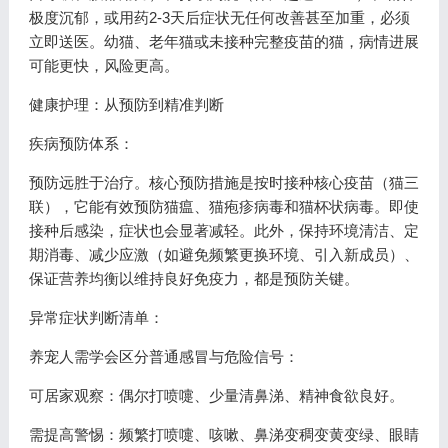
极度沉郁，或用药2-3天后症状无任何改善甚至加重，必须
立即送医。幼猫、老年猫或未接种完整疫苗的猫，病情进展
可能更快，风险更高。
健康护理：从预防到精准判断
疾病预防体系：
预防远胜于治疗。核心预防措施是按时接种核心疫苗（猫三
联），它能有效预防猫瘟、猫疱疹病毒和猫杯状病毒。即使
接种后感染，症状也会显著减轻。此外，保持环境清洁、定
期消毒、减少应激（如避免频繁更换环境、引入新成员）、
保证营养均衡以维持良好免疫力，都是预防关键。
异常症状判断清单：
养宠人需学会区分普通感冒与危险信号：
可居家观察：偶尔打喷嚏、少量清鼻涕、精神食欲良好。
需提高警惕：频繁打喷嚏、咳嗽、鼻涕变稠变黄变绿、眼睛