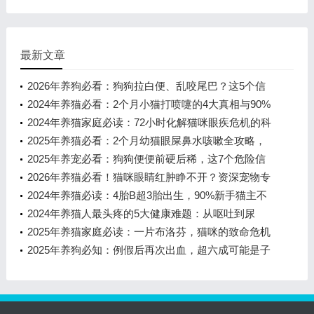
最新文章
2026年养狗必看：狗狗拉白便、乱咬尾巴？这5个信
号别忽视！
2024年养猫必看：2个月小猫打喷嚏的4大真相与90%
新手不知道的应对方案
2024年养猫家庭必读：72小时化解猫咪眼疾危机的科
学指南
2025年养猫必看：2个月幼猫眼屎鼻水咳嗽全攻略，
避开这3个致命误区
2025年养宠必看：狗狗便便前硬后稀，这7个危险信
号千万别忽视！
2026年养猫必看！猫咪眼睛红肿睁不开？资深宠物专
家教你科学应对与用药指南
2024年养猫必读：4胎B超3胎出生，90%新手猫主不
知道的产后真相
2024年养猫人最头疼的5大健康难题：从呕吐到尿
血，一文说清应对方案
2025年养猫家庭必读：一片布洛芬，猫咪的致命危机
与3步急救指南
2025年养狗必知：例假后再次出血，超六成可能是子
宫蓄脓预警！