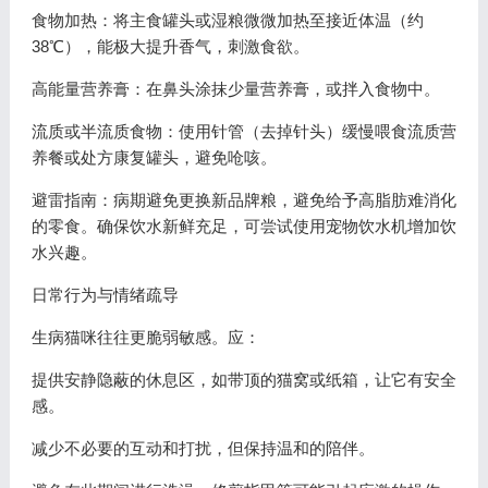
食物加热：将主食罐头或湿粮微微加热至接近体温（约
38℃），能极大提升香气，刺激食欲。
高能量营养膏：在鼻头涂抹少量营养膏，或拌入食物中。
流质或半流质食物：使用针管（去掉针头）缓慢喂食流质营
养餐或处方康复罐头，避免呛咳。
避雷指南：病期避免更换新品牌粮，避免给予高脂肪难消化
的零食。确保饮水新鲜充足，可尝试使用宠物饮水机增加饮
水兴趣。
日常行为与情绪疏导
生病猫咪往往更脆弱敏感。应：
提供安静隐蔽的休息区，如带顶的猫窝或纸箱，让它有安全
感。
减少不必要的互动和打扰，但保持温和的陪伴。