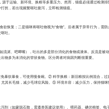
”，源于运输、新环境、换粮等多重压力。然而，猫瘟必须通过检测排
少打扰，若出现频繁呕吐腹泻，立即检测猫瘟。
食欲恢复；二是猫咪将呕吐物视为“食物”。后者属于异常行为，需防
次呕吐。
（如流涎、吧唧嘴），吐出的多是部分消化的食物或液体。反流是被
吐出物多为未消化的管状食物。区分两者对病因判断很重要。
避免暴饮暴食，可使用慢食碗。② 科学换粮：新旧粮按比例混合，过
毛：尤其长毛猫，减少毛球症风险。⑤ 环境丰容：减少压力，保持猫咪
止泻剂（如蒙脱石散，需遵兽医建议使用）、喂药器、碘伏棉签、电