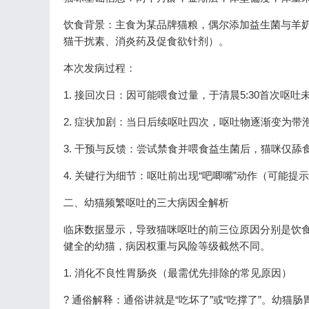
饮食背景：主食为某品牌猫粮，偶尔添加益生菌与羊
猫干扰素、消炎药及促食欲针剂）。
本次发病过程：
1. 接回次日：因可能喂食过量，于清晨5:30首次呕吐
2. 症状加剧：当日后续呕吐四次，呕吐物逐渐变为带
3. 干预与反馈：尝试禁食并喂食益生菌后，猫咪仅
4. 关键行为细节：呕吐前出现“吧唧嘴”动作（可能
二、幼猫频繁呕吐的三大病因全解析
临床数据显示，导致猫咪呕吐的前三位原因分别是饮食不
健全的幼猫，病因权重与风险等级截然不同。
1. 消化不良性胃肠炎（最需优先排除的常见原因）
? 通俗解释：通俗讲就是“吃坏了”或“吃撑了”。幼