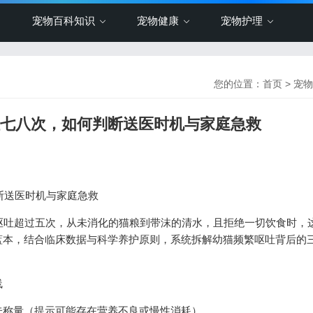
宠物百科知识
宠物健康
宠物护理
您的位置：
首页
>
宠物
吐七八次，如何判断送医时机与家庭急救
断送医时机与家庭急救
呕吐超过五次，从未消化的猫粮到带沫的清水，且拒绝一切饮食时，
蓝本，结合临床数据与科学养护原则，系统拆解幼猫频繁呕吐背后的
线
未称量（提示可能存在营养不良或慢性消耗）。