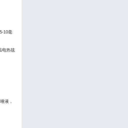
-10毫
温电热毯
合唾液，