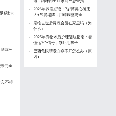
速！猫咪内出血家庭应急全指
2026年养宠必读：7岁博美心脏肥
括呕吐未
大+气管塌陷，用药调整与全
宠物去世后灵魂会留在家里吗（为
什么）
2025年宠物术后护理避坑指南：看
懂这7个信号，别让毛孩子
吐物或污
巴西龟眼睛发白睁不开怎么办（原
因）
能未完全
一刻不得