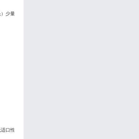
头）少量
无适口性