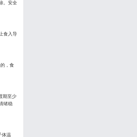
除。安全
止食入导
动的，食
渡期至少
情绪稳
子体温