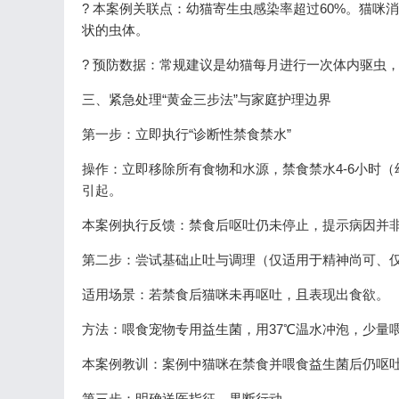
? 本案例关联点：幼猫寄生虫感染率超过60%。猫
状的虫体。
? 预防数据：常规建议是幼猫每月进行一次体内驱虫
三、紧急处理“黄金三步法”与家庭护理边界
第一步：立即执行“诊断性禁食禁水”
操作：立即移除所有食物和水源，禁食禁水4-6小时（
引起。
本案例执行反馈：禁食后呕吐仍未停止，提示病因并
第二步：尝试基础止吐与调理（仅适用于精神尚可、
适用场景：若禁食后猫咪未再呕吐，且表现出食欲。
方法：喂食宠物专用益生菌，用37℃温水冲泡，少量
本案例教训：案例中猫咪在禁食并喂食益生菌后仍呕
第三步：明确送医指征，果断行动