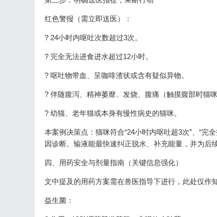
红色警报（需立即送医）：
? 24小时内呕吐次数超过3次。
? 完全无法进食进水超过12小时。
? 呕吐物带血、呈咖啡渣状或含有疑似异物。
? 伴随腹泻、精神萎靡、发烧、腹痛（触摸腹部时猫
? 幼猫、老年猫或本身有慢性病史的猫咪。
本案例决策点：猫咪符合“24小时内呕吐超3次”、“
因诊断。输液能最快速纠正脱水、补充能量，并为后
四、用药安全与剂量指南（关键信息强化）
文中提及的用药方案需在兽医指导下进行，此处仅作
益生菌：