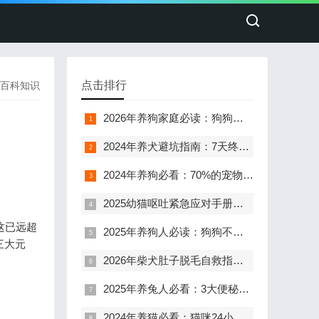
点击排行
百科知识
2026年养狗家庭必读：狗狗突然发抖呕吐，5大元凶排查表，第3种最易忽略！
2024年养犬避坑指南：7天终结狗狗顽固性腹泻，95%家庭忽视的关键细节
2024年养狗必看：70%的宠物主都忽略的咳嗽真相与科学应对指南
2025幼猫呕吐紧急应对手册：一天吐七八次，如何判断送医时机与家庭急救
这已远超
2025年养狗人必读：狗狗不吃不喝还呕吐？资深宠物专家详解8大原因+3步急救法，看完省下5000元医疗费
三大元
2026年柴犬肚子脱毛自救指南：3步处理法，避免粉色皮肤恶化
2025年养兔人必看：3大便秘元凶+4步解决法，让兔宝告别“便便困难户”
2024年养猫必看：猫咪24小时不排尿的生死警报