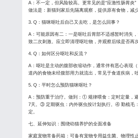
A：不一定，但风险较高。更常见的是“应激性肠胃炎
做法是：新猫到家后先隔离观察，提供原有食物，减
3. Q：猫咪呕吐后自己又去吃，是怎么回事？
A：可能原因有二：一是呕吐后胃部不适感暂时消失，
致二次刺激。应立即清理呕吐物，并观察后续是否再
4. Q：如何区分呕吐和反流？
A：呕吐是主动的腹部收缩动作，通常伴有恶心表现
道内的食物未经腹部用力就流出，常见于食道疾病，
5. Q：平时怎么预防猫咪呕吐？
A：预防重于治疗。做到：① 规律喂食：定时定量，
7天。③ 定期驱虫：内外驱虫按计划执行。④ 勤梳
定。
七、延伸知识：围绕幼猫养护的全面准备
家庭宠物常备药箱：可备有宠物专用益生菌、物理性