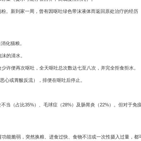
奶粉。新到家一周，曾有因呕吐绿色带沫液体而返回原处治疗的经历
未消化猫粮。
泡沫的清水。
舔食少许便再次呕吐，全天呕吐总次数达七至八次，并完全拒食拒水。
提示恶心或胃酸反流），排便在呕吐后停止。
当（占比35%）、毛球症（28%）及肠胃炎（22%）。但对于免
猫肠胃功能脆弱，突然换粮、进食过快、食物不洁或一次性摄入过量，都