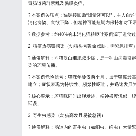
胃肠道菌群紊乱及黏膜炎症。
? 本案例关联点：猫咪接回后“饭量还可以”，主人自
消化食物、食欲下降，但精神可能短期内保持相对正
? 数据参考：约40%的未消化猫粮呕吐案例源于进食
2. 猫瘟热病毒感染（幼猫头号致命威胁，需紧急排查
? 通俗解释：即猫泛白细胞减少症，是一种由病毒引
染的环境传播。
? 本案例危险信号：猫咪年龄仅两个月，属于猫瘟最
建立；症状表现为持续性、频繁性呕吐，并迅速发展
? 核心警示：若猫咪同时出现发烧、精神极度沉郁、
延误。
3. 寄生虫感染（幼猫高发且易被忽视）
? 通俗解释：肠道内的寄生虫（如蛔虫、绦虫）大量