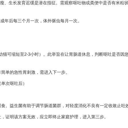
咪消瘦、生长发育迟缓是潜在指征。需观察呕吐物或粪便中是否有米粒
，成年后每三个月一次，体外驱虫每月一次。
幼猫可缩短至2-3小时）。此举旨在让胃肠道休息，判断呕吐是否因
非简单的急性胃刺激，需进入下一步。
仅单次呕吐后）
喂食。益生菌有助于调节肠道菌群，对轻度消化不良有一定收敛止吐
吐，证明该方案无效，应立即终止家庭护理，进入第三步。