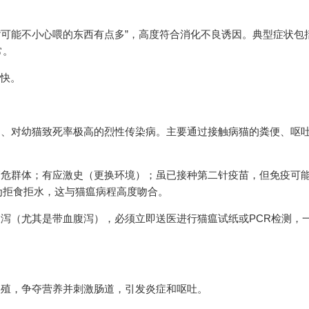
述“可能不小心喂的东西有点多”，高度符合消化不良诱因。典型症状包
常。
过快。
）
起、对幼猫致死率极高的烈性传染病。主要通过接触病猫的粪便、呕
高危群体；有应激史（更换环境）；虽已接种第二针疫苗，但免疫可
为拒食拒水，这与猫瘟病程高度吻合。
腹泻（尤其是带血腹泻），必须立即送医进行猫瘟试纸或PCR检测，
繁殖，争夺营养并刺激肠道，引发炎症和呕吐。