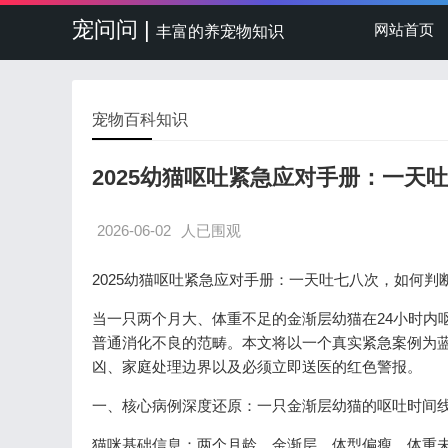
宠问问 |
网站首页
丰富的养宠物知识
宠物百科知识
2025幼猫呕吐紧急应对手册：一天
2026-06-02
人已围观
2025幼猫呕吐紧急应对手册：一天吐七八次，如何判
当一只两个月大、体重不足的金渐层幼猫在24小时内
普通消化不良的范畴。本文将以一个真实紧急案例为
凶、家庭处理边界以及必须立即送医的红色警报。
一、核心病例深度还原：一只金渐层幼猫的呕吐时间
猫咪基础信息：两个月龄，金渐层，体型偏瘦，体重