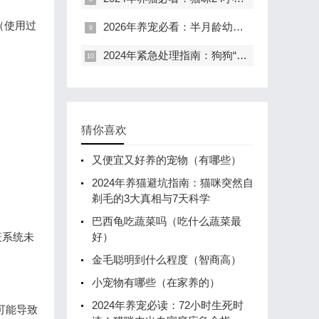
（使用过
2026年养宠必看：半月龄幼犬半夜惨叫，90%新手都犯的喂养错误
2024年紧急处理指南：狗狗“小弟弟”肿了？在家三步急救，避免恶化送医！
猜你喜欢
又便宜又好养的宠物（有哪些）
2024年养猫避坑指南：猫咪突然自
剃毛的3大真相与7天科学
巴西龟吃蔬菜吗（吃什么蔬菜最
疫系统未
好）
金毛聪明到什么程度（智商高）
小宠物有哪些（在家养的）
2024年养宠必读：72小时生死时
可能导致