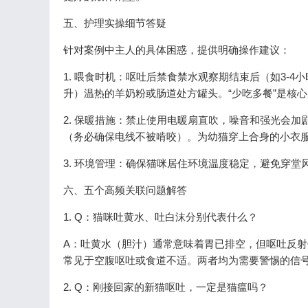
五、护理实操细节答疑
针对案例中主人的具体困惑，提供明确操作建议：
1. 喂食时机：呕吐后禁食禁水观察期结束后（如3-4
升）温热的羊奶粉或肠道处方罐头。“少吃多餐”是核心
2. 保暖措施：禁止使用电暖扇直吹，噪音和强光会
（务必确保电线不被啃咬）。为幼猫穿上合身的小衣
3. 环境管理：确保猫咪居住环境温度稳定，避免穿
六、五个高频关联问题解答
1. Q：猫咪吐黄水、吐白沫分别代表什么？
A：吐黄水（胆汁）通常意味着胃已排空，但呕吐反
常见于空腹呕吐或食道不适。两者均为需要警惕的信
2. Q：刚接回家的新猫呕吐，一定是猫瘟吗？