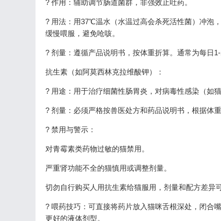
? 作用：辅助调节肠道菌群，非强效止吐药。
? 用法：用37℃温水（水温过高会杀死活性菌）冲
缓慢喂服，避免呛咳。
? 剂量：遵循产品说明书，按体重折算。通常为每日1-
抗生素（如阿莫西林克拉维酸钾）：
? 用途：用于治疗细菌性肠胃炎，对病毒性感染（如
? 剂量：必须严格按兽医处方和药品说明书，根据体
? 禁用与警示：
对青霉素类药物过敏的猫禁用。
严重肾功能不全的猫慎用或调整剂量。
切勿自行购买人用抗生素给猫服用，剂量和配方差异
? 喂药技巧：可直接将药片放入猫咪舌根深处，闭合
更好的液体剂型。