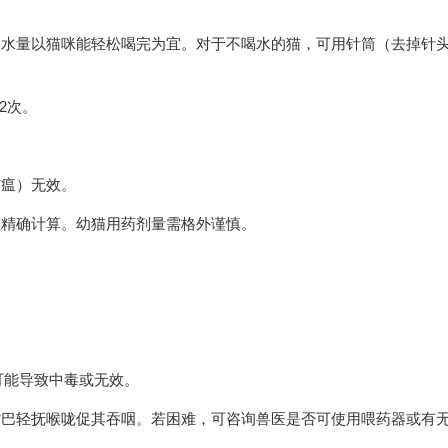
泡，水量以猫咪能轻松喝完为宜。对于不喝水的猫，可用针筒（去掉针
2次。
猫瘟）无效。
重精确计算。幼猫用药剂量需格外谨慎。
可能导致中毒或无效。
嘴巴轻抚喉咙促其吞咽。若困难，可咨询兽医是否可使用喂药器或有