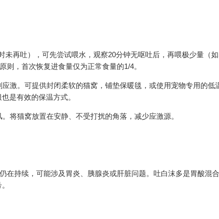
小时未再吐），可先尝试喂水，观察20分钟无呕吐后，再喂极少量（如5
原则，首次恢复进食量仅为正常食量的1/4。
加剧应激。可提供封闭柔软的猫窝，铺垫保暖毯，或使用宠物专用的低
服也是有效的保温方式。
堂风。将猫窝放置在安静、不受打扰的角落，减少应激源。
射仍在持续，可能涉及胃炎、胰腺炎或肝脏问题。吐白沫多是胃酸混
号。