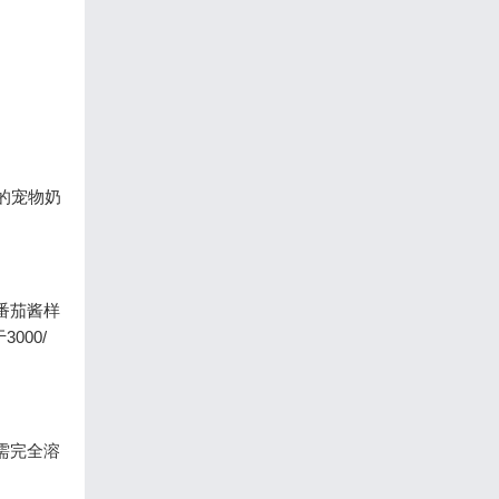
的宠物奶
番茄酱样
00/
时需完全溶