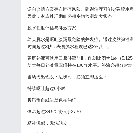
逆向诊断方案存在固有风险。延误治疗可能导致脱水程度
因此，家庭处理期间必须密切监测幼犬状态。
脱水程度评估与补液方案
幼犬脱水是呕吐腹泻最危险的并发症。通过皮肤弹性
时间超过3秒，表明脱水程度已达8%以上。
家庭补液可使用口服补液盐Ⅲ，配制比例为1袋（5.125g）
幼犬每日补液量应维持在100ml水平。补液必须分次给
当幼犬出现以下症状时，必须立即送医：
持续呕吐超过6小时
腹泻带血或呈黑色柏油样
体温超过39.5℃或低于37.5℃
精神沉郁，无法站立