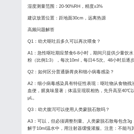
湿度测量范围：20-90%RH，精度±3%
建议放置位置：距地面30cm，远离热源
高频问题解答
Q1：幼犬呕吐后多久可以再次喂食？
A1：急性呕吐期应禁食6-8小时，期间只提供少量饮
粉（比例1:3），每次10ml，每日4-5次。48小时后
Q2：如何区分普通肠胃炎和细小病毒感染？
A2：细小病毒感染具有特征性表现：呕吐物从食物残
血便，腥臭味显著；体温呈现双相热，先升高至40℃以
μL。
Q3：幼犬腹泻可以使用人类蒙脱石散吗？
A3：可以，但必须调整剂量。人类蒙脱石散每包含3g，适
解于10ml温水中，用注射器缓慢灌服。注意：不能与