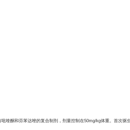
吡喹酮和芬苯达唑的复合制剂，剂量控制在50mg/kg体重。首次驱