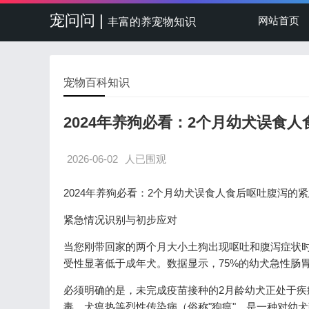
宠问问 |
网站首页
丰富的养宠物知识
宠物百科知识
2024年养狗必看：2个月幼犬误食
2026-06-02
人已围观
2024年养狗必看：2个月幼犬误食人食后呕吐腹泻的
紧急情况识别与初步应对
当您刚带回家的两个月大小土狗出现呕吐和腹泻症状
受性显著低于成年犬。数据显示，75%的幼犬急性肠
必须明确的是，未完成疫苗接种的2月龄幼犬正处于
毒、犬瘟热等烈性传染病（俗称"狗瘟"，是一种对幼