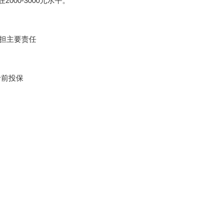
000-3000元水平。
承担主要责任
龄前投保