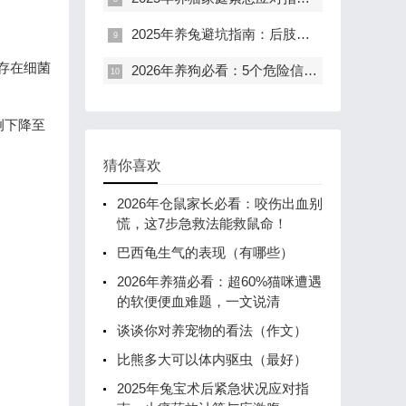
2025年养兔避坑指南：后肢瘫痪恢复希望与胀气生死急救
示存在细菌
2026年养狗必看：5个危险信号揭示狗狗神经异常真相
例下降至
猜你喜欢
2026年仓鼠家长必看：咬伤出血别
慌，这7步急救法能救鼠命！
巴西龟生气的表现（有哪些）
2026年养猫必看：超60%猫咪遭遇
的软便便血难题，一文说清
谈谈你对养宠物的看法（作文）
比熊多大可以体内驱虫（最好）
2025年兔宝术后紧急状况应对指