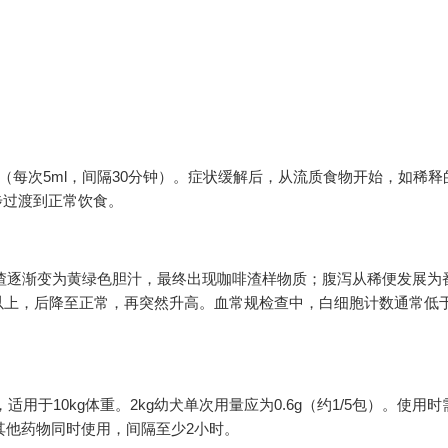
水（每次5ml，间隔30分钟）。症状缓解后，从流质食物开始，如稀释
逐步过渡到正常饮食。
渣逐渐变为黄绿色胆汁，最终出现咖啡渣样物质；腹泻从稀便发展为
上，后降至正常，再突然升高。血常规检查中，白细胞计数通常低于30
用于10kg体重。2kg幼犬单次用量应为0.6g（约1/5包）。使用
其他药物同时使用，间隔至少2小时。