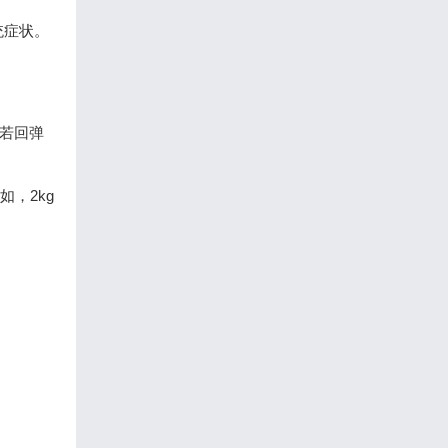
统症状。
若回弹
如，2kg