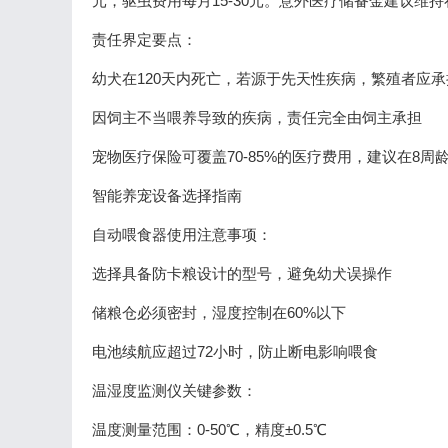
元，驱虫费用每月15-30元。意外医疗储备金建议维持在2
责任界定要点：
幼犬在120天内死亡，若源于先天性疾病，繁殖者应
因饲主不当喂养导致的疾病，责任完全由饲主承担
宠物医疗保险可覆盖70-85%的医疗费用，建议在8周
智能养宠设备选择指南
自动喂食器使用注意事项：
选择具备防卡粮设计的型号，避免幼犬误操作
储粮仓必须密封，湿度控制在60%以下
电池续航应超过72小时，防止断电影响喂食
温湿度监测仪关键参数：
温度测量范围：0-50℃，精度±0.5℃