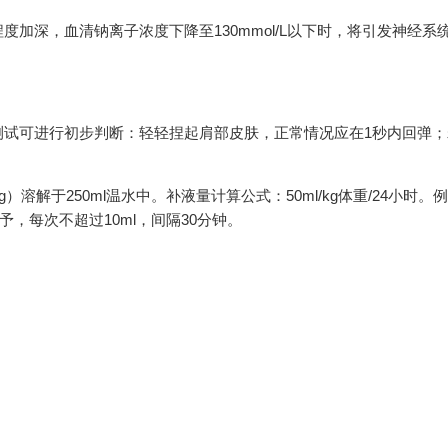
加深，血清钠离子浓度下降至130mmol/L以下时，将引发神经系
测试可进行初步判断：轻轻捏起肩部皮肤，正常情况应在1秒内回弹；
溶解于250ml温水中。补液量计算公式：50ml/kg体重/24小时。例
予，每次不超过10ml，间隔30分钟。