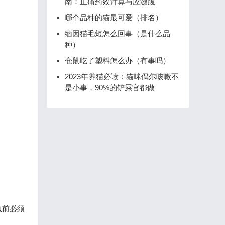
南：止痛药效计算与应激腹
哪个品种的猫最可爱（排名）
缅因猫毛短怎么回事（是什么品
种）
仓鼠吃了塑料怎么办（有事吗）
2023年养猫必读：猫咪偶尔咳嗽不
是小事，90%的铲屎官都做
虫前必须