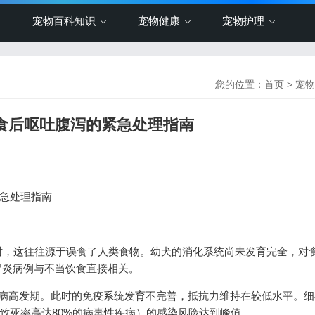
宠物百科知识
宠物健康
宠物护理
您的位置：
首页
>
宠物
人食后呕吐腹泻的紧急处理指南
紧急处理指南
时，这往往源于误食了人类食物。幼犬的消化系统尚未发育完全，对
胃炎病例与不当饮食直接相关。
疾病高发期。此时的免疫系统发育不完善，抵抗力维持在较低水平。细
犬致死率高达80%的病毒性疾病）的感染风险达到峰值。