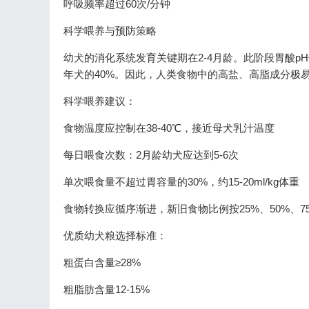
呼吸频率超过60次/分钟
科学喂养与预防策略
幼犬的消化系统发育关键期在2-4月龄。此阶段胃酸pH
年犬的40%。因此，人类食物中的高盐、高脂成分极
科学喂养建议：
食物温度应控制在38-40℃，接近母犬乳汁温度
每日喂食次数：2月龄幼犬应达到5-6次
单次喂食量不超过胃容量的30%，约15-20ml/kg体重
食物转换应循序渐进，新旧食物比例按25%、50%、75
优质幼犬粮选择标准：
粗蛋白含量≥28%
粗脂肪含量12-15%