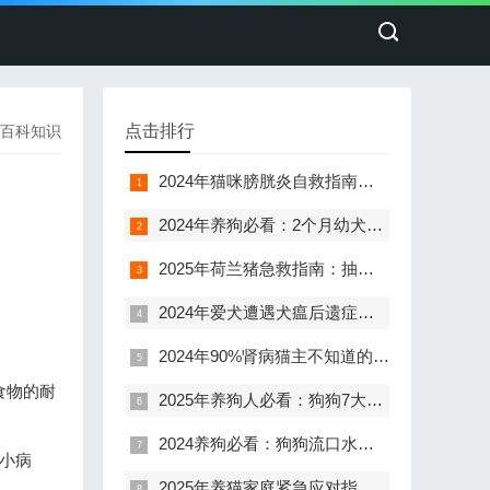
点击排行
百科知识
2024年猫咪膀胱炎自救指南：3天缓解排尿困难的用药方案
2024年养狗必看：2个月幼犬误食人食后呕吐腹泻的紧急处理指南
2025年荷兰猪急救指南：抽搐侧躺4小时内不救就晚了！
2024年爱犬遭遇犬瘟后遗症：抽搐与呼吸困难的15天科学护理指南
2024年90%肾病猫主不知道的真相：8岁猫咪肾萎缩+结石也能活5年+
食物的耐
2025年养狗人必看：狗狗7大异常行为背后的健康信号与科学应对指南
2024养狗必看：狗狗流口水流鼻涕食欲差，5个信号告诉你该不该送医
小病
2025年养猫家庭紧急应对指南：猫咪脚不敢着地、脚趾无法并拢，3天静养观察与5大必须就医信号