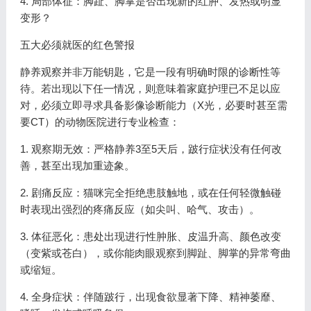
4. 局部体征：脚趾、脚掌是否出现新的红肿、发热或明显
变形？
五大必须就医的红色警报
静养观察并非万能钥匙，它是一段有明确时限的诊断性等
待。若出现以下任一情况，则意味着家庭护理已不足以应
对，必须立即寻求具备影像诊断能力（X光，必要时甚至需
要CT）的动物医院进行专业检查：
1. 观察期无效：严格静养3至5天后，跛行症状没有任何改
善，甚至出现加重迹象。
2. 剧痛反应：猫咪完全拒绝患肢触地，或在任何轻微触碰
时表现出强烈的疼痛反应（如尖叫、哈气、攻击）。
3. 体征恶化：患处出现进行性肿胀、皮温升高、颜色改变
（变紫或苍白），或你能肉眼观察到脚趾、脚掌的异常弯曲
或缩短。
4. 全身症状：伴随跛行，出现食欲显著下降、精神萎靡、