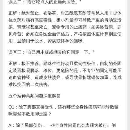
误区二：“给它吃点人的止痛药应急。”
正解：绝对禁止。布洛芬、对乙酰氨基酚等常见人用非甾体
抗炎药对猫有高度毒性，极小剂量即可导致严重的胃肠道溃
疡、肾衰竭甚至死亡。宠物专用的止痛药（如美洛昔康、罗
贝考昔）必须在兽医全面评估后，严格按照体重计算剂量使
用，且禁用于脱水、肾病或怀孕的猫咪。
误区三：“自己用木板或绷带给它固定一下。”
正解：极不推荐。猫咪生性好动且柔韧性极佳，自制的外固
定装置极易脱落、移位。更危险的是，不专业的固定可能压
迫血管神经、造成皮肤溃烂，或导致骨折端错位加重，造成
难以挽回的二次伤害。
五个延伸高频问题深度解答
Q1：除了脚部直接受伤，还有哪些全身性疾病可能导致猫
咪突然不敢用脚走路？
A：除了局部创伤，一些全身性问题也会表现为跛行。例