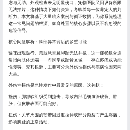
虑与无助。外观检查未见明显伤口，宠物医院又因设备所限
无法拍片，这种情境下如何决策，考验着每一位养宠人的判
断力。本文将基于大量临床案例与循证数据，为你系统梳理
这一常见问题的根源、家庭处置的核心步骤以及不容忽视的
危险信号。
核心问题解析：脚部异常背后的多重可能
猫咪出现跛行、患肢悬空且脚趾无法并拢，这一症状组合通
常指向肢体远端——即脚掌或趾骨区域——存在疼痛或功能
性障碍。究其根源，主要可分为外伤性损伤与疾病性因素两
大类。
外伤性损伤是急性发作中最常见的原因。这包括：
挫伤：脚部软组织受到撞击，导致内部毛细血管破裂、肿
胀，但皮肤表面可能完好。
扭伤：关节周围的韧带因过度拉伸或部分撕裂而产生疼痛，
影响脚趾的正常活动。