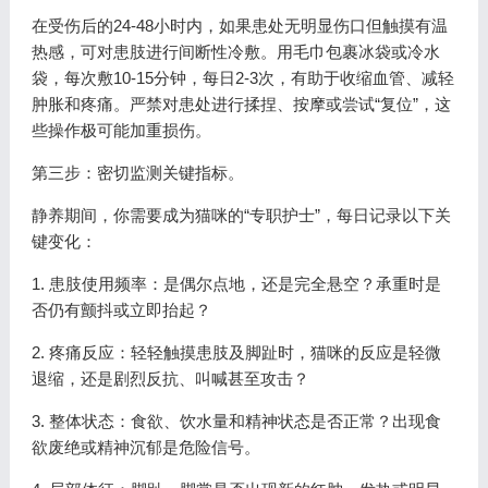
在受伤后的24-48小时内，如果患处无明显伤口但触摸有温
热感，可对患肢进行间断性冷敷。用毛巾包裹冰袋或冷水
袋，每次敷10-15分钟，每日2-3次，有助于收缩血管、减轻
肿胀和疼痛。严禁对患处进行揉捏、按摩或尝试“复位”，这
些操作极可能加重损伤。
第三步：密切监测关键指标。
静养期间，你需要成为猫咪的“专职护士”，每日记录以下关
键变化：
1. 患肢使用频率：是偶尔点地，还是完全悬空？承重时是
否仍有颤抖或立即抬起？
2. 疼痛反应：轻轻触摸患肢及脚趾时，猫咪的反应是轻微
退缩，还是剧烈反抗、叫喊甚至攻击？
3. 整体状态：食欲、饮水量和精神状态是否正常？出现食
欲废绝或精神沉郁是危险信号。