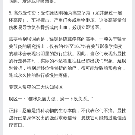
嗜睡、发烧或呼吸急促。
5. 高危受伤史：受伤原因明确为高空坠落（尤其超过一层
楼高度）、车祸撞击、严重门夹或重物砸压。这类高能量创
伤极易导致复杂骨折或内出血，必须立即送医。
需要特别强调的是，猫咪是隐藏疼痛的高手。一项关于猫骨
关节炎的研究指出，仅有约4%至16.7%有关节影像学病变
的猫咪会表现出明显的跛行症状。因此，当它们表现出显性
的行走异常时，实际的不适程度往往已超出我们想象。延误
对骨折，特别是移位性骨折的治疗，很可能导致畸形愈合，
造成永久性的跛行或慢性疼痛。
养宠人常犯的三大认知误区
误区一：“猫咪忍痛力强，瘸一下没关系。”
正解：忍痛是猫科动物的生存本能，不代表它们不痛。显性
跛行已是身体发出的强烈求救信号，忽视它可能错过最佳治
疗窗口。