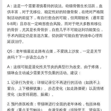
A：这是一个需要谨慎看待的说法。幼猫骨骼生长活跃，血
供丰富，对于无移位、稳定性好的轻微骨裂，在绝对严格限
制活动的前提下，有自行愈合的可能，但周期较长（通常需
6-8周）且存在一定畸形愈合风险。而对于绝大多数有移位
的骨折，尤其是长骨骨折，自愈几乎不可能达到功能复位，
手术内固定仍是首选方案。切勿因“可能自愈”的侥幸心理而
延误治疗。
Q5：老年猫最近走路有点僵，不爱跳上沙发，一定是关节
炎吗？下一步该怎么办？
A：这很可能是退化性关节炎的典型行为改变。由于疼痛，
猫咪会主动减少需要关节负重的活动。建议：
1. 记录行为变化：详细记录它不再进行的活动（如跳不上
窗台、上下楼梯犹豫）、步态变化（如走路僵硬）以及情绪
变化（如变得易怒、躲藏）。
2. 预约兽医检查：带猫咪进行全面的老年体检，包括体格
检查（重点关节触诊）、血液学检查（排除甲亢、肾病等）