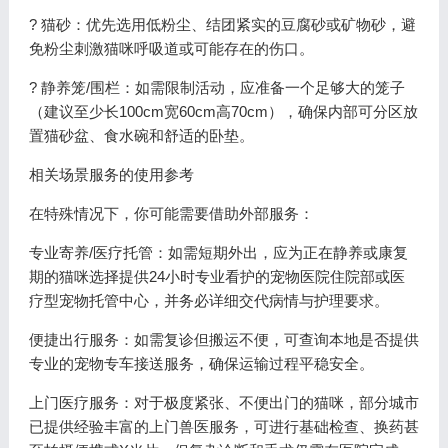
? 猫砂：优先选用低粉尘、结团紧实的豆腐砂或矿物砂，避
免粉尘刺激猫咪呼吸道或可能存在的伤口。
? 静养笼/围栏：如需限制活动，应准备一个足够大的笼子
（建议至少长100cm宽60cm高70cm），确保内部可分区放
置猫砂盆、食水碗和舒适的卧垫。
相关场景服务的使用参考
在特殊情况下，你可能需要借助外部服务：
专业寄养/医疗托管：如需短期外出，应为正在静养或康复
期的猫咪选择提供24小时专业看护的宠物医院住院部或医
疗型宠物托管中心，并务必详细交代病情与护理要求。
便捷出行服务：如需复诊但搬运不便，可查询本地是否提供
专业的宠物专车接送服务，确保运输过程平稳安全。
上门医疗服务：对于极度紧张、不便出门的猫咪，部分城市
已提供经验丰富的上门兽医服务，可进行基础检查、换药甚