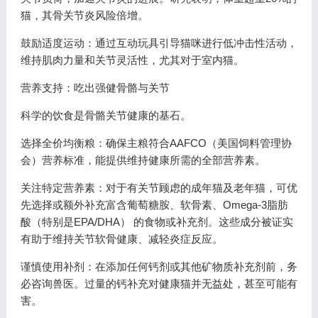
猫，其骨关节炎风险倍增。
鼓励适度运动：通过互动玩具引导猫咪进行低冲击性活动，
维持肌肉力量和关节灵活性，尤其对于室内猫。
营养支持：吃出强健骨骼与关节
科学的饮食是骨骼关节健康的基石。
选择全价均衡粮：确保主粮符合AAFCO（美国饲料管理协
会）营养标准，能提供维持健康所需的全部营养素。
关注特定营养素：对于有关节顾虑的成年猫及老年猫，可优
先选择或额外补充富含葡萄糖胺、软骨素、Omega-3脂肪
酸（特别是EPA/DHA） 的食物或补充剂。这些成分被证实
有助于维持关节软骨健康、减轻炎症反应。
谨慎使用补剂：在添加任何钙剂或其他矿物质补充剂前，务
必咨询兽医。过量的钙补充对健康猫并无益处，甚至可能有
害。