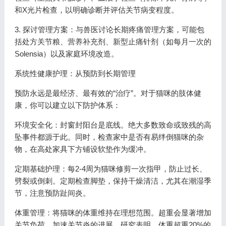
和X光片检查，以明确诊断并评估关节病变程度。
3. 探讨管理方案：与兽医讨论长期疼痛管理方案，可能包
括处方关节粮、营养补充剂、新型止痛针剂（如每月一次的
Solensia）以及家庭环境改造。
系统性健康护理：从预防到长期管理
预防永远是最经济、最有效的“治疗”。对于猫咪的肢体健
康，你可以建立以下防护体系：
环境安全化：封窗封阳台是底线。绝大多数致命或致残的高
坠事件都源于此。同时，检查家中是否有易绊倒猫咪的杂
物，在高处家具下方铺设软垫作为缓冲。
定期基础护理：每2-4周为猫咪修剪一次指甲，防止过长、
劈裂或倒刺。定期检查脚垫，保持干燥清洁，尤其在潮湿季
节，注意预防趾间炎。
体重管理：将猫咪的体重维持在理想范围。超重会显著增加
关节负荷，加速关节炎的进展。研究表明，体重超重20%的