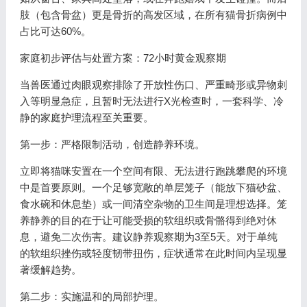
肢（包含骨盆）更是骨折的高发区域，在所有猫骨折病例中
占比可达60%。
家庭初步评估与处置方案：72小时黄金观察期
当兽医通过肉眼观察排除了开放性伤口、严重畸形或异物刺
入等明显急症，且暂时无法进行X光检查时，一套科学、冷
静的家庭护理流程至关重要。
第一步：严格限制活动，创造静养环境。
立即将猫咪安置在一个空间有限、无法进行跑跳攀爬的环境
中是首要原则。一个足够宽敞的单层笼子（能放下猫砂盆、
食水碗和休息垫）或一间清空杂物的卫生间是理想选择。笼
养静养的目的在于让可能受损的软组织或骨骼得到绝对休
息，避免二次伤害。建议静养观察期为3至5天。对于单纯
的软组织挫伤或轻度韧带扭伤，症状通常在此时间内呈现显
著缓解趋势。
第二步：实施温和的局部护理。