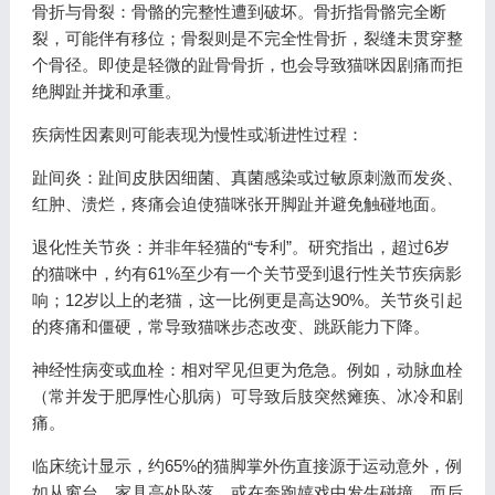
骨折与骨裂：骨骼的完整性遭到破坏。骨折指骨骼完全断
裂，可能伴有移位；骨裂则是不完全性骨折，裂缝未贯穿整
个骨径。即使是轻微的趾骨骨折，也会导致猫咪因剧痛而拒
绝脚趾并拢和承重。
疾病性因素则可能表现为慢性或渐进性过程：
趾间炎：趾间皮肤因细菌、真菌感染或过敏原刺激而发炎、
红肿、溃烂，疼痛会迫使猫咪张开脚趾并避免触碰地面。
退化性关节炎：并非年轻猫的“专利”。研究指出，超过6岁
的猫咪中，约有61%至少有一个关节受到退行性关节疾病影
响；12岁以上的老猫，这一比例更是高达90%。关节炎引起
的疼痛和僵硬，常导致猫咪步态改变、跳跃能力下降。
神经性病变或血栓：相对罕见但更为危急。例如，动脉血栓
（常并发于肥厚性心肌病）可导致后肢突然瘫痪、冰冷和剧
痛。
临床统计显示，约65%的猫脚掌外伤直接源于运动意外，例
如从窗台、家具高处坠落，或在奔跑嬉戏中发生碰撞。而后