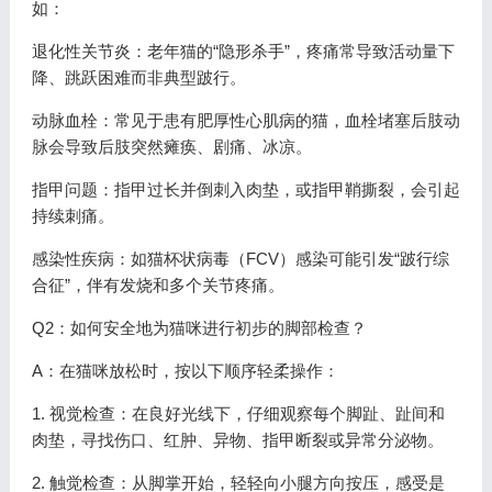
如：
退化性关节炎：老年猫的“隐形杀手”，疼痛常导致活动量下
降、跳跃困难而非典型跛行。
动脉血栓：常见于患有肥厚性心肌病的猫，血栓堵塞后肢动
脉会导致后肢突然瘫痪、剧痛、冰凉。
指甲问题：指甲过长并倒刺入肉垫，或指甲鞘撕裂，会引起
持续刺痛。
感染性疾病：如猫杯状病毒（FCV）感染可能引发“跛行综
合征”，伴有发烧和多个关节疼痛。
Q2：如何安全地为猫咪进行初步的脚部检查？
A：在猫咪放松时，按以下顺序轻柔操作：
1. 视觉检查：在良好光线下，仔细观察每个脚趾、趾间和
肉垫，寻找伤口、红肿、异物、指甲断裂或异常分泌物。
2. 触觉检查：从脚掌开始，轻轻向小腿方向按压，感受是