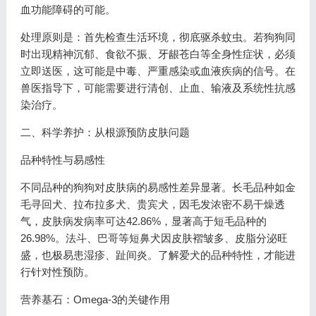
血功能障碍的可能。
处理原则是：首先检查生活环境，彻底驱杀蚊虫。若狗狗同
时出现精神沉郁、食欲不振、牙龈苍白等全身性症状，必须
立即送医，这可能是中毒、严重感染或血液疾病的信号。在
兽医指导下，可能需要进行清创、止血、输液及系统性抗感
染治疗。
二、科学养护：从根源预防皮肤问题
品种特性与易感性
不同品种的狗狗对皮肤病的易感性差异显著。长毛品种如金
毛寻回犬、拉布拉多犬、贵宾犬，因毛发浓密不易干燥透
气，皮肤病发病率可达42.86%，显著高于短毛品种的
26.98%。法斗、巴哥等短鼻犬因皮肤褶皱多、皮脂分泌旺
盛，也极易患湿疹、趾间炎。了解爱犬的品种特性，才能进
行针对性预防。
营养基石：Omega-3的关键作用