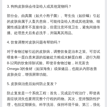
3. 狗狗皮肤病会传染给人或其他宠物吗？
部分会。由真菌（如犬小孢子菌）、寄生虫（如疥螨）引起
的皮肤病属于人畜共患病，可能传染给人类或其他宠物。细
菌性感染通常不直接传染，但需注意环境卫生，避免间接传
播。处理患犬后务必洗手，并隔离其用品。
4. 饮食调整对皮肤问题有帮助吗？
对于食物过敏引起的皮肤病，调整饮食是治本之策。可尝试
喂食单一蛋白质来源的低敏处方粮或水解蛋白粮，进行为期
8-12周的饮食排除试验。即使非食物过敏，补充富含
Omega-3的食材（如深海鱼）或保健品，也能从内部改善
皮肤炎症，增强屏障功能。
5. 皮肤病治愈后如何防止复发？
防止复发是一个系统工程：首先，完成足疗程治疗，即使表
面症状消失也要用完整个疗程的药物。其次，坚持预防性护
理，包括定期驱虫、科学洗浴、保持环境干燥。第三，强化