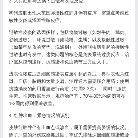
3. 大片红肿与皮屑：过敏与炎症反应
狗狗皮肤出现大范围弥漫性红肿并伴有皮屑，需重点考虑过
敏性皮炎或浅表性脓皮症。
过敏性皮炎的诱因多样，包括食物过敏（如对牛肉、鸡肉、
谷物过敏）、环境过敏（如花粉、尘螨）以及接触性过敏
（如某些材质的窝垫、洗涤剂）。外用驱虫药引起的接触性
过敏也时有发生。这类问题的核心是免疫系统过度反应，治
疗需从控制瘙痒、抗感染和免疫调节三方面入手。
浅表性脓皮症是细菌感染表皮层引起的炎症，典型表现为红
斑、丘疹、脓疱和大量皮屑。治疗通常需要联合用药：使用
抗菌消炎的药用香波进行药浴（每周2-3次），同时口服抗
生素。临床数据显示，规范治疗下，70%-80%的病例可在
1-2周内得到显著改善。
4. 红肿出血：紧急情况的识别
皮肤红肿并伴有出血点或渗血，属于需要提高警惕的状况。
除了严重的外伤或搔抓过度，需优先排除深层细菌感染或凝