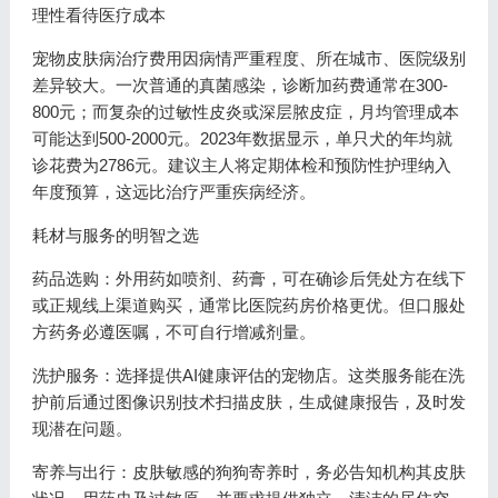
理性看待医疗成本
宠物皮肤病治疗费用因病情严重程度、所在城市、医院级别
差异较大。一次普通的真菌感染，诊断加药费通常在300-
800元；而复杂的过敏性皮炎或深层脓皮症，月均管理成本
可能达到500-2000元。2023年数据显示，单只犬的年均就
诊花费为2786元。建议主人将定期体检和预防性护理纳入
年度预算，这远比治疗严重疾病经济。
耗材与服务的明智之选
药品选购：外用药如喷剂、药膏，可在确诊后凭处方在线下
或正规线上渠道购买，通常比医院药房价格更优。但口服处
方药务必遵医嘱，不可自行增减剂量。
洗护服务：选择提供AI健康评估的宠物店。这类服务能在洗
护前后通过图像识别技术扫描皮肤，生成健康报告，及时发
现潜在问题。
寄养与出行：皮肤敏感的狗狗寄养时，务必告知机构其皮肤