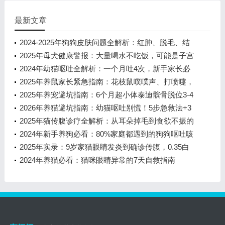
最新文章
2024-2025年狗狗皮肤问题全解析：红肿、脱毛、结
痂，一文看懂怎么办
2025年母犬健康警报：大量喝水不吃饭，可能是子宫
蓄脓在作祟
2024年幼猫呕吐全解析：一个月吐4次，新手家长必
看的5个救命知识点
2025年养鼠家长紧急指南：花枝鼠噗噗声、打喷嚏，
家庭应对与用药全解析（附剂量换
2025年养宠避坑指南：6个月超小体泰迪髌骨脱位3-4
级，手术成功率90%但风险翻倍，
2026年养猫避坑指南：幼猫呕吐别慌！5步急救法+3
大喂养雷区解析
2025年猫传腹诊疗全解析：从耳朵掉毛到食欲不振的
警示信号
2024年新手养狗必看：80%家庭都遇到的狗狗呕吐咳
嗽难题与科学应对指南
2025年实录：9岁家猫眼睛发炎到确诊传腹，0.35白
球比背后的生死72小时
2024年养猫必看：猫咪眼睛异常的7天自救指南