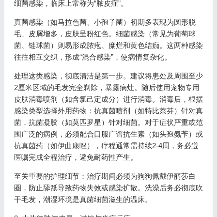
细菌感染，临床上常称为“脓皮症”。
真菌感染（如马拉色菌、小孢子菌）初期多表现为圆形脱
毛、皮屑增多，皮肤呈粉红色。细菌感染（常见为葡萄球
菌、链球菌）则易形成脓疱、糜烂和黄色结痂。这两种感染
往往相互交织，形成“混合感染”，使病情复杂化。
处理这类感染，彻底清洁是第一步。建议将患处及周围至少
2厘米区域的毛发完全剃除，暴露病灶。随后使用宠物专用
皮肤消毒喷剂（如含氯己定成分）进行消毒。消毒后，根据
感染类型选择外用药物：抗真菌喷剂（如特比萘芬）针对真
菌，抗菌凝胶（如莫匹罗星）针对细菌。对于症状严重或范
围广泛的病例，必须配合口服广谱抗生素（如头孢氨苄）或
抗真菌药（如伊曲康唑），疗程通常需持续2-4周，务必遵
医嘱完成全程治疗，避免耐药性产生。
至关重要的护理细节：治疗期间必须为狗狗佩戴伊丽莎白
圈，防止舔舐导致药物失效或感染扩散。洗澡后务必彻底吹
干毛发，潮湿环境是真菌细菌滋生的温床。