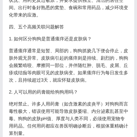
状况、用药史及过敏原，并要求提供独立、清洁的居住空
间。出行时备好熟悉的窝垫、食碗和常用药品，减少环境变
化带来的应激。
四、五个高频关联问题解答
1. 如何区分狗狗是普通瘙痒还是皮肤病？
普通瘙痒通常是短暂、局部的，狗狗抓挠几下便会停止，皮
肤外观无异常。皮肤病引起的瘙痒则是持续、剧烈的，狗狗
会频繁啃咬、摩擦同一部位，并伴随红肿、脱毛、皮屑、丘
疹或结痂等肉眼可见的皮肤病变。如果瘙痒行为每日发生多
次，且持续超过3天，就应怀疑皮肤病。
2. 人可以用的药膏能给狗狗用吗？
绝对禁止。许多人用药膏（如含激素的皮炎平）对狗狗而言
毒性极大，错误使用可能导致皮肤萎缩、内分泌紊乱甚至中
毒。狗狗的皮肤pH值、厚度与人类不同，必须使用宠物专
用药品。任何用药都应在兽医明确诊断后，根据体重精确计
算剂量。