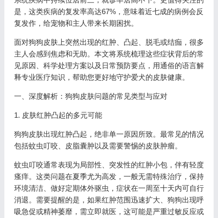
是，这类疾病的复发率高达67%，意味着近七成的病例会反
复发作，给宠物和主人带来长期困扰。
面对狗狗皮肤上突然出现的红肿、凸起、脱毛或结痂，很多
主人会感到焦虑和无助。本文将系统梳理这些症状背后的常
见原因、科学处理方案以及日常预防要点，用通俗的语言解
释专业医疗知识，帮助您更好地守护爱犬的皮肤健康。
一、深度解析：狗狗皮肤问题的常见类型与应对
1. 皮肤红肿凸起的多元可能
狗狗皮肤出现红肿凸起，绝非单一原因所致。最常见的情况
包括蚊虫叮咬、皮脂囊肿以及需要警惕的皮肤肿瘤。
蚊虫叮咬通常表现为局部性、突发性的红肿小包，伴有轻度
瘙痒。这类问题在夏季尤为高发，一般无需特殊治疗，保持
环境清洁、做好定期体外驱虫，症状在一周至十天内可自行
消退。需要提醒的是，如果红肿范围迅速扩大、狗狗出现呼
吸急促或精神萎靡，需立即就医，这可能是严重过敏反应或