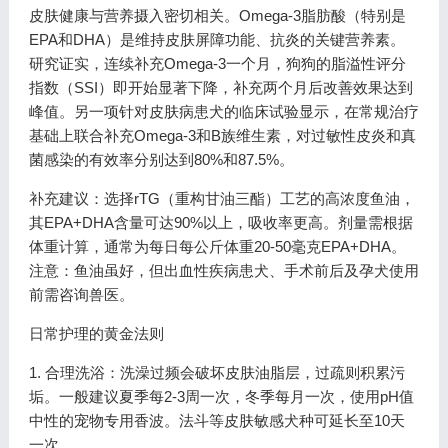
皮肤健康与营养摄入密切相关。Omega-3脂肪酸（特别是
EPA和DHA）是维持皮肤屏障功能、抗炎的关键营养素。
研究证实，连续补充Omega-3一个月，狗狗的脂溢性评分
指数（SSI）即开始显著下降，补充两个月后改善效果达到
峰值。另一项针对皮肤病患犬的临床试验显示，在常规治疗
基础上联合补充Omega-3和B族维生素，对过敏性皮炎和真
菌感染的有效率分别达到80%和87.5%。
补充建议：选择rTG（重构甘油三酯）工艺的高浓度鱼油，
其EPA+DHA含量可达90%以上，吸收率更高。剂量需根据
体重计算，通常为每日每公斤体重20-50毫克EPA+DHA。
注意：鱼油虽好，但出血性疾病患犬、手术前后及孕犬使用
前需咨询兽医。
日常护理的黄金法则
1. 合理洗浴：洗澡过频会破坏皮肤油脂层，过疏则积累污
垢。一般建议夏季每2-3周一次，冬季每月一次，使用pH值
中性的宠物专用香波。法斗等皮肤敏感犬种可延长至10天
一次。