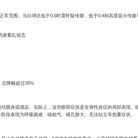
1.2正常范围。当白球比低于0.6时需怀疑传腹，低于0.4则高度提示传
代谢紊乱状态
，总降幅超过30%
通结膜炎或感染。实际上，这些眼部症状是全身性炎症的局部表现。
终阶段表现为呼吸困难、喘粗气、瞳孔散大、无法站立等危重症状。