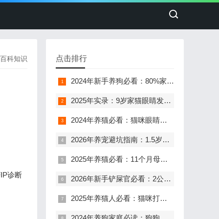
点击排行
百科知识
2024年新手养狗必看：80%家庭都遇到的狗狗呕吐咳嗽难题与科学应对指南
2025年实录：9岁家猫眼睛发炎到确诊传腹，0.35白球比背后的生死72小时
2024年养猫必看：猫咪眼睛异常的7天自救指南
2026年养宠避坑指南：1.5岁狗狗反复啃毛到秃，你的处置可能都错了
2025年养猫必看：11个月母猫发情全解析，5大高频问题一次说清
IP诊断
2026年新手铲屎官必看：2公斤幼猫突发不吃不喝，1.3ml救命针剂背后的真相
2025年养猫人必看：猫咪打喷嚏流鼻涕的7个关键处理步骤与5大高频疑问解答
2024年养狗家庭必读：狗狗眼睛睁不开的72小时应急处理与预防指南