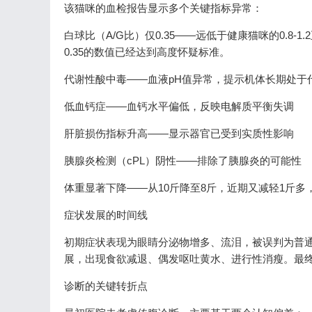
该猫咪的血检报告显示多个关键指标异常：
白球比（A/G比）仅0.35——远低于健康猫咪的0.8-
0.35的数值已经达到高度怀疑标准。
代谢性酸中毒——血液pH值异常，提示机体长期处于
低血钙症——血钙水平偏低，反映电解质平衡失调
肝脏损伤指标升高——显示器官已受到实质性影响
胰腺炎检测（cPL）阴性——排除了胰腺炎的可能性
体重显著下降——从10斤降至8斤，近期又减轻1斤多
症状发展的时间线
初期症状表现为眼睛分泌物增多、流泪，被误判为普
展，出现食欲减退、偶发呕吐黄水、进行性消瘦。最
诊断的关键转折点