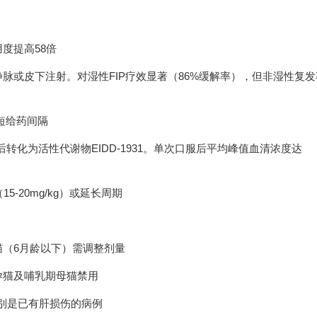
度提高58倍
体药物，静脉或皮下注射。对湿性FIP疗效显著（86%缓解率），但非湿性复
缩短给药间隔
口服后转化为活性代谢物EIDD-1931。单次口服后平均峰值血清浓度达
-20mg/kg）或延长周期
（6月龄以下）需调整剂量
孕猫及哺乳期母猫禁用
特别是已有肝损伤的病例