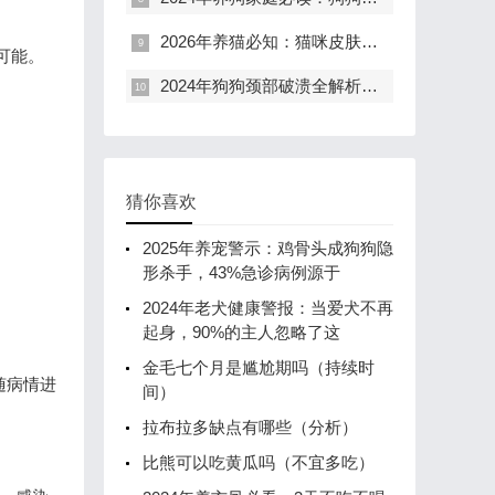
2026年养猫必知：猫咪皮肤鼓包还破皮？九成家长第一步就错了！
腹可能。
2024年狗狗颈部破溃全解析：警惕12%的皮肤感染与55%的肿瘤风险，资深专家教你三步应对
猜你喜欢
2025年养宠警示：鸡骨头成狗狗隐
形杀手，43%急诊病例源于
2024年老犬健康警报：当爱犬不再
起身，90%的主人忽略了这
金毛七个月是尴尬期吗（持续时
随病情进
间）
拉布拉多缺点有哪些（分析）
比熊可以吃黄瓜吗（不宜多吃）