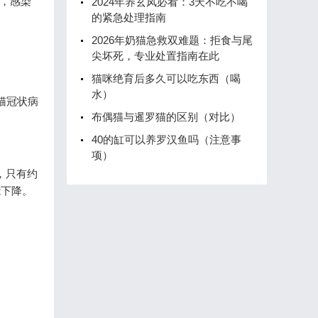
，感染
2024年养玄凤必看：3天不吃不喝
的紧急处理指南
2026年奶猫急救双难题：拒食与尾
尖坏死，专业处置指南在此
猫咪绝育后多久可以吃东西（喝
水）
猫冠状病
布偶猫与暹罗猫的区别（对比）
40的缸可以养罗汉鱼吗（注意事
项）
，只有约
能下降。