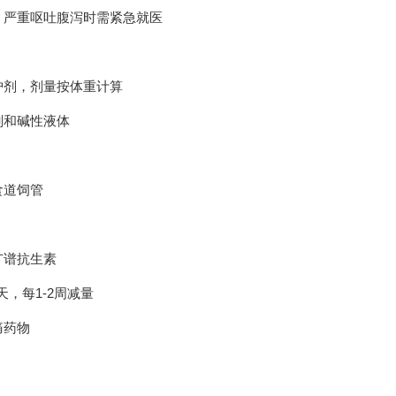
、严重呕吐腹泻时需紧急就医
护剂，剂量按体重计算
剂和碱性液体
食道饲管
广谱抗生素
天，每1-2周减量
痛药物