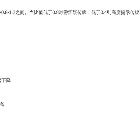
8-1.2之间。当比值低于0.8时需怀疑传腹，低于0.4则高度提示传
著下降
高