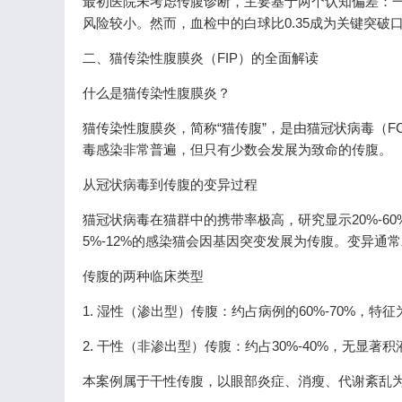
最初医院未考虑传腹诊断，主要基于两个认知偏差：
风险较小。然而，血检中的白球比0.35成为关键突破
二、猫传染性腹膜炎（FIP）的全面解读
什么是猫传染性腹膜炎？
猫传染性腹膜炎，简称“猫传腹”，是由猫冠状病毒（
毒感染非常普遍，但只有少数会发展为致命的传腹。
从冠状病毒到传腹的变异过程
猫冠状病毒在猫群中的携带率极高，研究显示20%-6
5%-12%的感染猫会因基因突变发展为传腹。变异
传腹的两种临床类型
1. 湿性（渗出型）传腹：约占病例的60%-70%，
2. 干性（非渗出型）传腹：约占30%-40%，无显
本案例属于干性传腹，以眼部炎症、消瘦、代谢紊乱