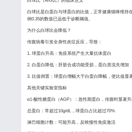
白球比（A/G比）的临床意义
白球比是白蛋白与球蛋白的比值，正常健康猫咪维持在0.
例0.35的数值已远低于诊断阈值。
为什么白球比会降低？
传腹病毒引发全身性炎症反应，导致：
1. 球蛋白升高：免疫系统产生大量抗体蛋白
2. 白蛋白降低：肝脏合成功能受损，蛋白质流失增加
3. 比值倒置：球蛋白增幅大于白蛋白降幅，使比值显
其他关键实验室指标
α1-酸性糖蛋白（AGP）：急性期蛋白，传腹时显著升
总蛋白：常超过10g/dL，球蛋白占比超过70%
淋巴细胞计数：可能升高，反映慢性免疫激活