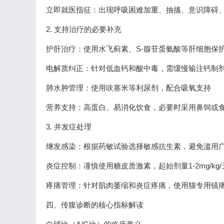
立即就医指征：出现呼吸困难加重、抽搐、意识障碍
2. 支持治疗的必要补充
护肝治疗：使用水飞蓟素、S-腺苷蛋氨酸等肝细胞保
电解质纠正：针对低血钙和酸中毒，需缓慢输注钙制
肺水肿管理：使用呋塞米等利尿剂，配合吸氧支持
营养支持：高蛋白、易消化饮食，必要时采用鼻饲或
3. 并发症处理
继发感染：根据药敏试验选择敏感抗生素，避免滥用
炎症控制：谨慎使用糖皮质激素，起始剂量1-2mg/kg/
疼痛管理：针对肌肉萎缩和炎症疼痛，使用猫专用镇
四、传腹诊断的核心指标解读