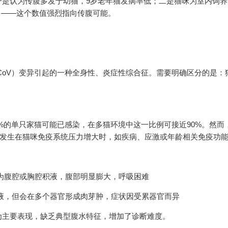
一是认为传腹多发于幼猫，9岁老年猫发病率低；二是猫咪为室内饲养
口——这个数值强烈指向传腹可能。
FCoV）变异引起的一种全身性、炎症性综合征。需要明确区分的是：
0%的单只家猫可能已感染，在多猫环境中这一比例可接近90%。然而
通常发生在猫咪免疫系统压力增大时，如疾病、应激或年龄相关免疫功
特征为腹腔或胸腔积液，腹部明显膨大，呼吸困难
著积液，但会在多个器官形成肉芽肿，症状因受累器官而异
为主要表现，缺乏典型腹水特征，增加了诊断难度。