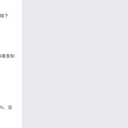
功能下
病毒复制
6%。湿