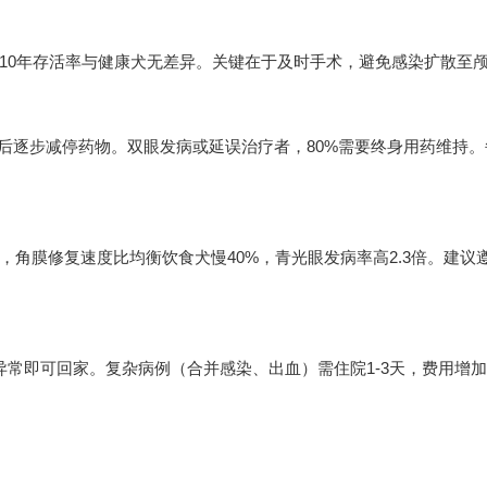
10年存活率与健康犬无差异。关键在于及时手术，避免感染扩散至
个月后逐步减停药物。双眼发病或延误治疗者，80%需要终身用药维持
角膜修复速度比均衡饮食犬慢40%，青光眼发病率高2.3倍。建议遵循
常即可回家。复杂病例（合并感染、出血）需住院1-3天，费用增加8