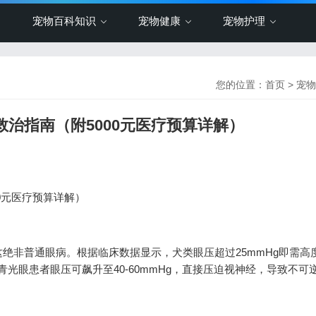
宠物百科知识
宠物健康
宠物护理
您的位置：
首页
>
宠物
救治指南（附5000元医疗预算详解）
00元医疗预算详解）
绝非普通眼病。根据临床数据显示，犬类眼压超过25mmHg即需高
而青光眼患者眼压可飙升至40-60mmHg，直接压迫视神经，导致不可