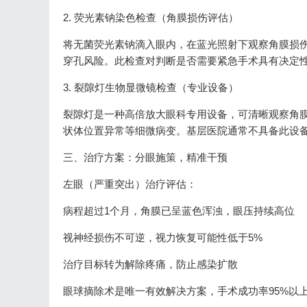
2. 荧光素钠染色检查（角膜损伤评估）
将无菌荧光素钠滴入眼内，在蓝光照射下观察角膜损
穿孔风险。此检查对判断是否需要紧急手术具有决定
3. 裂隙灯生物显微镜检查（专业设备）
裂隙灯是一种高倍放大眼科专用设备，可清晰观察角
状体位置异常等细微病变。基层医院通常不具备此设
三、治疗方案：分眼施策，精准干预
左眼（严重突出）治疗评估：
病程超过1个月，角膜已呈蓝色浑浊，眼压持续高位
视神经损伤不可逆，视力恢复可能性低于5%
治疗目标转为解除疼痛，防止感染扩散
眼球摘除术是唯一有效解决方案，手术成功率95%以