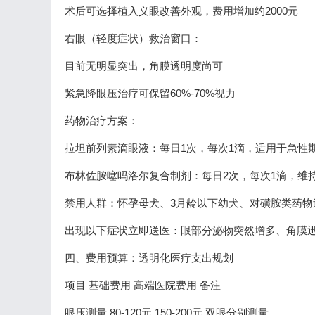
术后可选择植入义眼改善外观，费用增加约2000元
右眼（轻度症状）救治窗口：
目前无明显突出，角膜透明度尚可
紧急降眼压治疗可保留60%-70%视力
药物治疗方案：
拉坦前列素滴眼液：每日1次，每次1滴，适用于急性
布林佐胺噻吗洛尔复合制剂：每日2次，每次1滴，维
禁用人群：怀孕母犬、3月龄以下幼犬、对磺胺类药物
出现以下症状立即送医：眼部分泌物突然增多、角膜
四、费用预算：透明化医疗支出规划
项目 基础费用 高端医院费用 备注
眼压测量 80-120元 150-200元 双眼分别测量