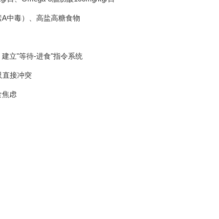
素A中毒）、高盐高糖食物
立"等待-进食"指令系统
只直接冲突
食焦虑