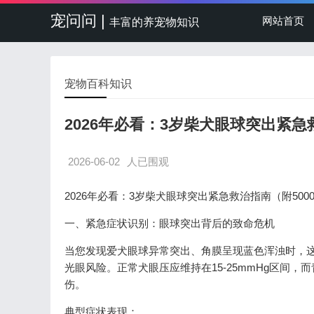
宠问问 |
网站首页
丰富的养宠物知识
宠物百科知识
2026年必看：3岁柴犬眼球突出紧急
2026-06-02
人已围观
2026年必看：3岁柴犬眼球突出紧急救治指南（附50
一、紧急症状识别：眼球突出背后的致命危机
当您发现爱犬眼球异常突出、角膜呈现蓝色浑浊时，这
光眼风险。正常犬眼压应维持在15-25mmHg区间，
伤。
典型症状表现：