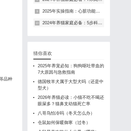
2025年实操指南：心脏功能偏弱的狗狗，绝育与脐疝修复手术能否安全进行？3岁半边牧家长必看
2024年养猫家庭必备：5步科学处理猫咪打架咬伤，85%的感染风险这样避免
猜你喜欢
2025年养宠必知：狗狗呕吐带血的
7大原因与急救指南
等品种
德国牧羊犬属于大型犬吗（还是中
型犬）
2026年养猫必读：小猫不吃不喝还
眼屎多？猫鼻支幼猫死亡率
八哥鸟怕冷吗（冬天怎么办）
仓鼠如何保暖御寒（过冬）