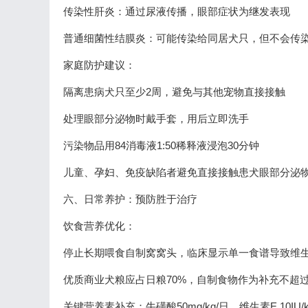
传染性肝炎：通过尿液传播，眼部症状为继发表现
普通细菌性结膜炎：可能传染给同居犬只，但不会传
家庭防护建议：
隔离患病犬只至少2周，避免与其他宠物直接接触
处理眼部分泌物时戴手套，用后立即洗手
污染物品用84消毒液1:50稀释液浸泡30分钟
儿童、孕妇、免疫缺陷者避免直接接触患犬眼部分泌
六、日常养护：预防胜于治疗
饮食营养优化：
停止长期喂食自制窝窝头，临床显示单一食谱导致维生
优质商业犬粮应占日粮70%，自制食物作为补充不超过
关键营养素补充：牛磺酸50mg/kg/日、维生素E 10IU/kg