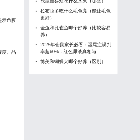
仓鼠最喜欢吃什么水果（哪些）
拉布拉多吃什么毛色亮（能让毛色
更好）
提示角膜
金鱼和孔雀鱼哪个好养（比较容易
养）
2025年仓鼠家长必看：湿尾症误判
率超60%，红色尿液真相与
程度、晶
博美和蝴蝶犬哪个好养（区别）