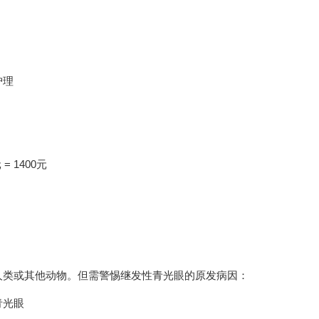
护理
月
 1400元
人类或其他动物。但需警惕继发性青光眼的原发病因：
青光眼