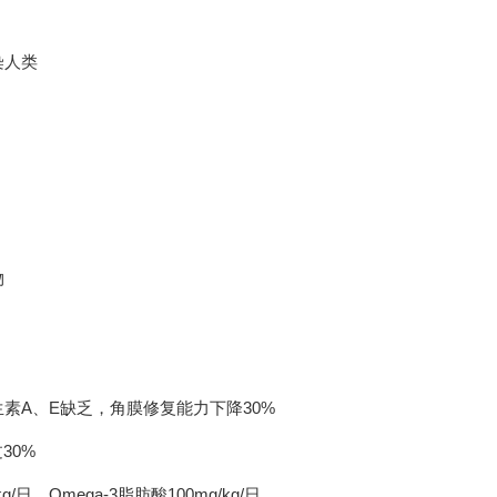
染人类
物
素A、E缺乏，角膜修复能力下降30%
30%
/日、Omega-3脂肪酸100mg/kg/日