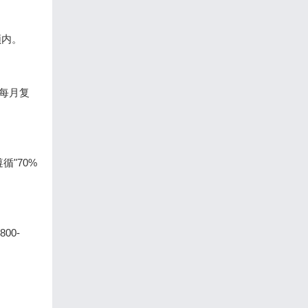
颅内。
。每月复
"70%
00-