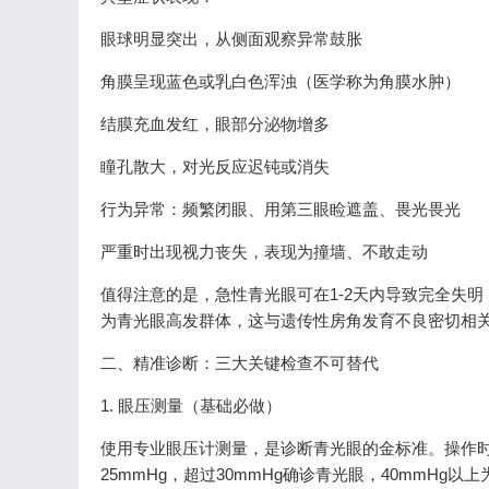
眼球明显突出，从侧面观察异常鼓胀
角膜呈现蓝色或乳白色浑浊（医学称为角膜水肿）
结膜充血发红，眼部分泌物增多
瞳孔散大，对光反应迟钝或消失
行为异常：频繁闭眼、用第三眼睑遮盖、畏光畏光
严重时出现视力丧失，表现为撞墙、不敢走动
值得注意的是，急性青光眼可在1-2天内导致完全失
为青光眼高发群体，这与遗传性房角发育不良密切相
二、精准诊断：三大关键检查不可替代
1. 眼压测量（基础必做）
使用专业眼压计测量，是诊断青光眼的金标准。操作时
25mmHg，超过30mmHg确诊青光眼，40mmHg以