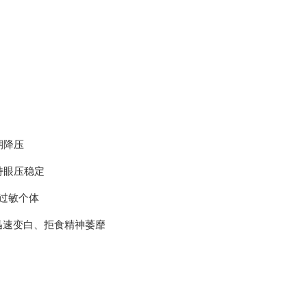
期降压
持眼压稳定
过敏个体
迅速变白、拒食精神萎靡