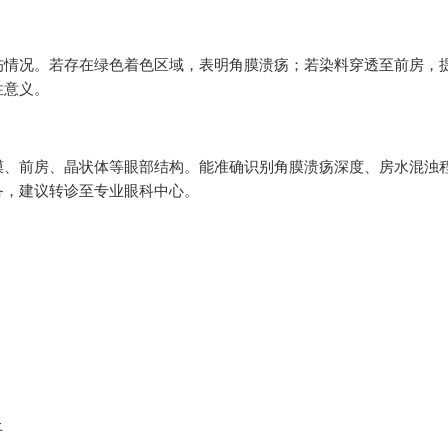
伤情况。若存在绿色着色区域，表明角膜溃疡；若染料穿透至前房，
性意义。
膜、前房、晶状体等眼部结构。能准确识别角膜溃疡深度、房水混浊
备，建议转诊至专业眼科中心。
上