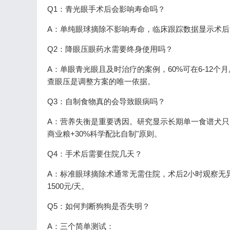
Q1：青光眼手术后会影响寿命吗？
A：单纯眼球摘除不影响寿命，临床跟踪数据显示术后
Q2：降眼压眼药水需要终身使用吗？
A：单眼青光眼且及时治疗的案例，60%可在6-12
查眼压是调整方案的唯一依据。
Q3：自制食物真的会导致眼病吗？
A：营养失衡是重要诱因。研究显示长期单一食谱犬只，
商业粮+30%科学配比自制"原则。
Q4：手术后需要住院几天？
A：标准眼球摘除术通常无需住院，术后2小时观察无异
1500元/天。
Q5：如何判断狗狗是否失明？
A：三个简单测试：