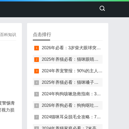
点击排行
百科知识
2026年必看：3岁柴犬眼球突出紧急救治指南（附5000元医疗预算详解）
2025年养猫必看：猫咪眼睛长肉了？别慌！第三眼睑问题全解析
2024年养宠警报：90%的主人忽略的狗狗眼泪背后的健康密码
2025年养猫必看：猫咪嗓子哑了鼻子呼噜，这7个关键问题决定生死
2024年狗狗咳嗽急救指南：3大危险信号与5步救命方案
度警惕青
2026年养狗必看：狗狗呕吐全解析，8成主人不知道的救命细节
逆视力损
2024猫咪耳朵脱毛全攻略：7天快速识别与科学处理指南
2024年养猫家庭必看：7米高空坠落后的紧急处理指南