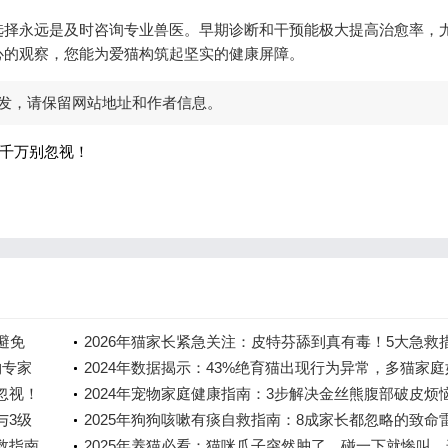
选择永远是及时咨询专业兽医。早期诊断和干预能极大提高治愈率，
心的观察，您能为爱猫构筑起坚实的健康屏障。
发，请保留网站地址和作者信息。
号千万别忽视！
避免
2026年猫家长紧急关注：皮特芬舔到真有毒！5大急救
物专家
和3个预防关键
2024年数据揭示：43%绝育猫出现行为异常，多猫家庭
忽视！
何应对“气味战争”？
2024年宠物家庭健康指南：3步解决金丝熊腹部破皮烦
与3级
2025年狗狗咳嗽有痰自救指南：8成家长都忽略的致命
救指南
与科学护理全流程
2025年养猫必看：猫咪爪子突然肿了，碰一下就惨叫，