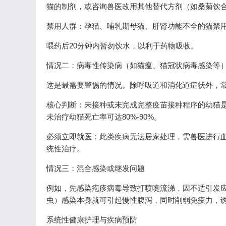
猫的制剂，或咨询兽医改用其他替代方剂（如桑菊饮
禁用人群：孕猫、哺乳期母猫、肝肾功能不全的猫禁
喂药后20分钟内暂勿饮水，以利于药物吸收。
情况二：病毒性传染病（如猫瘟、猫冠状病毒感染等
这是最需要警惕的情况。除呼吸道和消化道症状外，
核心判断：未接种或未完成完整疫苗接种程序的幼猫
未治疗幼猫死亡率可达80%-90%。
必须立即就医：此类疾病无法居家处理，需兽医进行血
统性治疗。
情况三：混合感染或继发问题
例如，先感染疱疹病毒导致打喷嚏流涕，因不适引发
虫）感染本身就可引起慢性腹泻，同时削弱免疫力，
系统性健康护理与疾病预防