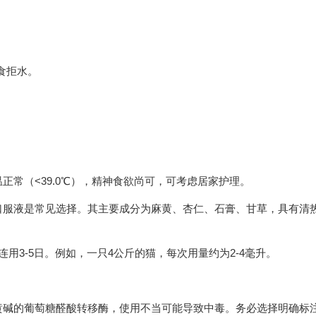
食拒水。
。
常（<39.0℃），精神食欲尚可，可考虑居家护理。
口服液是常见选择。其主要成分为麻黄、杏仁、石膏、甘草，具有清
，连用3-5日。例如，一只4公斤的猫，每次用量约为2-4毫升。
黄碱的葡萄糖醛酸转移酶，使用不当可能导致中毒。务必选择明确标