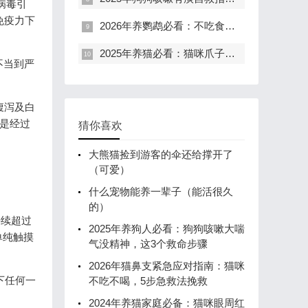
病毒引
免疫力下
2026年养鹦鹉必看：不吃食炸毛发抖的7大原因与急救指南
2025年养猫必看：猫咪爪子突然肿了，碰一下就惨叫，这3步急救法能救它！
不当到严
腹泻及白
使是经过
猜你喜欢
大熊猫捡到游客的伞还给撑开了
（可爱）
什么宠物能养一辈子（能活很久
的）
持续超过
2025年养狗人必看：狗狗咳嗽大喘
单纯触摸
气没精神，这3个救命步骤
2026年猫鼻支紧急应对指南：猫咪
下任何一
不吃不喝，5步急救法挽救
2024年养猫家庭必备：猫咪眼周红