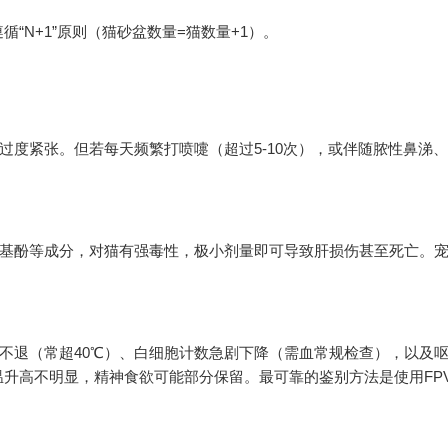
“N+1”原则（猫砂盆数量=猫数量+1）。
过度紧张。但若每天频繁打喷嚏（超过5-10次），或伴随脓性鼻涕
。
氨基酚等成分，对猫有强毒性，极小剂量即可导致肝损伤甚至死亡。
不退（常超40℃）、白细胞计数急剧下降（需血常规检查），以及
升高不明显，精神食欲可能部分保留。最可靠的鉴别方法是使用FP