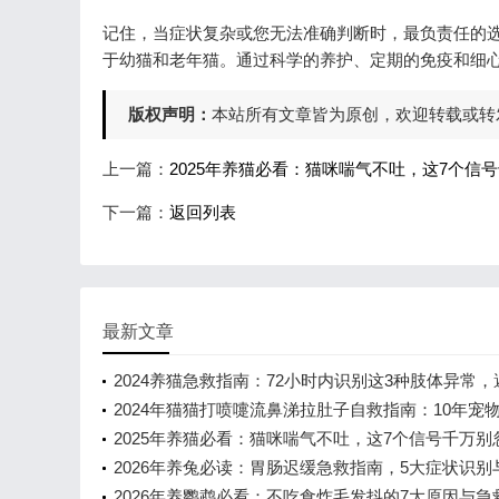
记住，当症状复杂或您无法准确判断时，最负责任的
于幼猫和老年猫。通过科学的养护、定期的免疫和细
版权声明：
本站所有文章皆为原创，欢迎转载或转
上一篇：
2025年养猫必看：猫咪喘气不吐，这7个信
下一篇：
返回列表
最新文章
2024养猫急救指南：72小时内识别这3种肢体异常，
90%的后遗症风险
2024年猫猫打喷嚏流鼻涕拉肚子自救指南：10年宠
教你3步判断，5个高频问题
2025年养猫必看：猫咪喘气不吐，这7个信号千万别
2026年养兔必读：胃肠迟缓急救指南，5大症状识别
风险分级
2026年养鹦鹉必看：不吃食炸毛发抖的7大原因与急