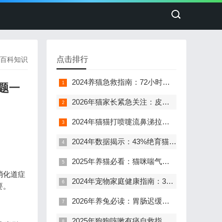
点击排行
百科知识
2024养猫急救指南：72小时内识别这3种肢体异常，避免90%的后遗症风险
题一
2026年猫家长紧急关注：皮特芬舔到真有毒！5大急救措施和3个预防关键
2024年猫猫打喷嚏流鼻涕拉肚子自救指南：10年宠物专家教你3步判断，5个高频问题一次说清
2024年数据揭示：43%绝育猫出现行为异常，多猫家庭如何应对“气味战争”？
2025年养猫必看：猫咪喘气不吐，这7个信号千万别忽视！
消化道症
2024年宠物家庭健康指南：3步解决金丝熊腹部破皮烦恼
要。
2026年养兔必读：胃肠迟缓急救指南，5大症状识别与3级风险分级
2025年狗狗咳嗽有痰自救指南：8成家长都忽略的致命雷区与科学护理全流程