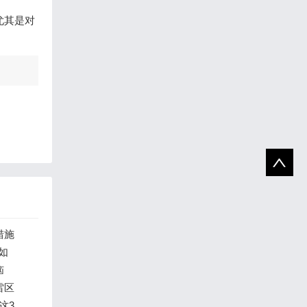
尤其是对
措施
如
恼
雷区
这3