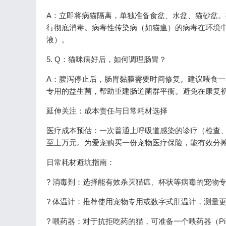
A：立即将病猫隔离，单独准备食盆、水盆、猫砂盆
行彻底消毒。病毒性传染病（如猫瘟）的病毒在环境
液）。
5. Q：猫咪病好后，如何调理肠胃？
A：腹泻停止后，肠胃黏膜需要时间修复。建议喂食一
专用的益生菌，帮助重建肠道菌群平衡。避免在康复
延伸关注：成本责任与日常耗材选择
医疗成本预估：一次普通上呼吸道感染的诊疗（检查
至上万元。为爱宠购买一份宠物医疗保险，能有效分
日常耗材避坑指南：
? 消毒剂：选择能有效杀灭猫瘟、杯状等病毒的宠物
? 体温计：推荐使用宠物专用或数字式肛温计，测量
? 喂药器：对于抗拒吃药的猫，可准备一个喂药器（P