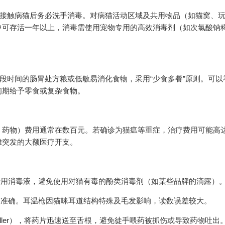
。接触病猫后务必洗手消毒。对病猫活动区域及共用物品（如猫窝、
中可存活一年以上，消毒需使用宠物专用的高效消毒剂（如次氯酸钠
段时间的肠胃处方粮或低敏易消化食物，采用“少食多餐”原则。可以
初期给予零食或复杂食物。
、药物）费用通常在数百元。若确诊为猫瘟等重症，治疗费用可能高
摊突发的大额医疗开支。
专用消毒液，避免使用对猫有毒的酚类消毒剂（如某些品牌的滴露）
更准确。耳温枪因猫咪耳道结构特殊及毛发影响，读数误差较大。
iller），将药片迅速送至舌根，避免徒手喂药被抓伤或导致药物吐出