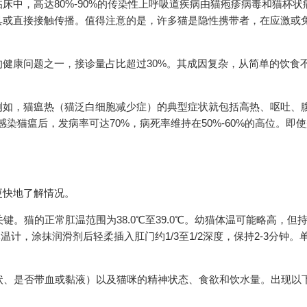
床中，高达80%-90%的传染性上呼吸道疾病由猫疱疹病毒和猫杯状
具或直接接触传播。值得注意的是，许多猫是隐性携带者，在应激或
健康问题之一，接诊量占比超过30%。其成因复杂，从简单的饮食
例如，猫瘟热（猫泛白细胞减少症）的典型症状就包括高热、呕吐、
染猫瘟后，发病率可达70%，病死率维持在50%-60%的高位。即
更快地了解情况。
键。猫的正常肛温范围为38.0℃至39.0℃。幼猫体温可能略高，但
温计，涂抹润滑剂后轻柔插入肛门约1/3至1/2深度，保持2-3分钟。
糊状、是否带血或黏液）以及猫咪的精神状态、食欲和饮水量。出现以