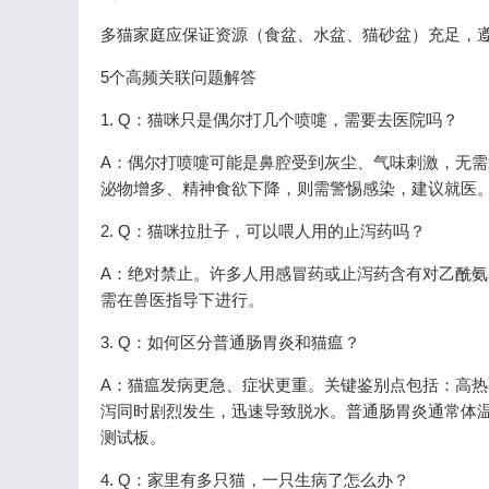
多猫家庭应保证资源（食盆、水盆、猫砂盆）充足，遵循
5个高频关联问题解答
1. Q：猫咪只是偶尔打几个喷嚏，需要去医院吗？
A：偶尔打喷嚏可能是鼻腔受到灰尘、气味刺激，无需
泌物增多、精神食欲下降，则需警惕感染，建议就医
2. Q：猫咪拉肚子，可以喂人用的止泻药吗？
A：绝对禁止。许多人用感冒药或止泻药含有对乙酰
需在兽医指导下进行。
3. Q：如何区分普通肠胃炎和猫瘟？
A：猫瘟发病更急、症状更重。关键鉴别点包括：高热
泻同时剧烈发生，迅速导致脱水。普通肠胃炎通常体温
测试板。
4. Q：家里有多只猫，一只生病了怎么办？