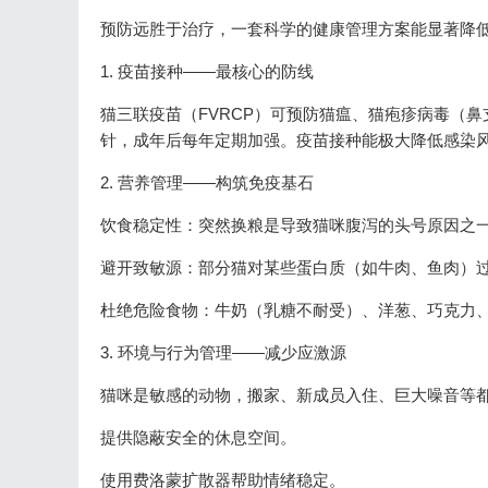
预防远胜于治疗，一套科学的健康管理方案能显著降
1. 疫苗接种——最核心的防线
猫三联疫苗（FVRCP）可预防猫瘟、猫疱疹病毒（鼻
针，成年后每年定期加强。疫苗接种能极大降低感染
2. 营养管理——构筑免疫基石
饮食稳定性：突然换粮是导致猫咪腹泻的头号原因之一。
避开致敏源：部分猫对某些蛋白质（如牛肉、鱼肉）
杜绝危险食物：牛奶（乳糖不耐受）、洋葱、巧克力
3. 环境与行为管理——减少应激源
猫咪是敏感的动物，搬家、新成员入住、巨大噪音等
提供隐蔽安全的休息空间。
使用费洛蒙扩散器帮助情绪稳定。