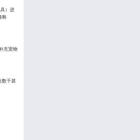
玩具）进
稀释
补充宠物
达数千甚
。
。