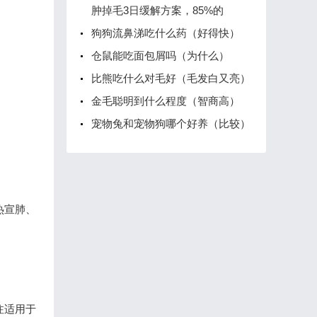
肿掉毛3日缓解方案，85%的
狗狗流鼻涕吃什么药（好得快）
仓鼠能吃面包屑吗（为什么）
比熊吃什么对毛好（毛发白又亮）
金毛聪明到什么程度（智商高）
宠物兔和宠物狗哪个好养（比较）
热宣肺、
注适用于