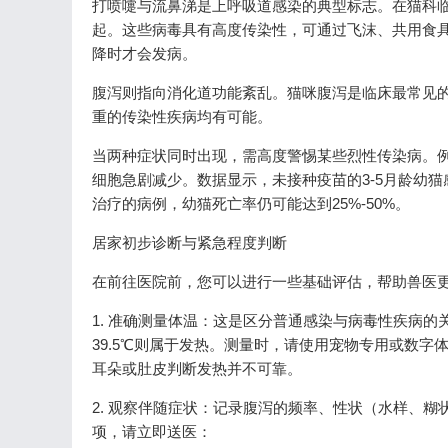
打喷嚏与流鼻涕是上呼吸道感染的典型标志。在猫科临
起。这些病毒具有高度传染性，可通过飞沫、共用食
降时才会发病。
腹泻则指向消化道功能紊乱。猫咪腹泻是临床最常见的
重的传染性疾病均有可能。
当两种症状同时出现，需高度警惕某些烈性传染病。
细胞急剧减少。数据显示，未接种疫苗的3-5月龄幼猫感
治疗的病例，幼猫死亡率仍可能达到25%-50%。
居家初步诊断与紧急程度判断
在前往医院前，您可以进行一些基础评估，帮助兽医
1. 准确测量体温：这是区分普通感染与病毒性疾病的关
39.5℃则属于发热。测量时，请使用宠物专用或数字体
耳朵或肚皮判断发热并不可靠。
2. 观察伴随症状：记录腹泻的频率、性状（水样、
项，请立即送医：