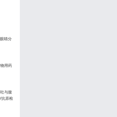
、眼睛分
宠物用药
呕吐与腹
V抗原检