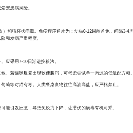
低爱宠患病风险。
支）和猫杯状病毒。免疫程序通常为：幼猫8-12周龄首免，间隔3-4
风险和发病严重程度。
应采用7-10日渐进换粮法。
过敏。若猫咪反复出现软便腹泻，可考虑尝试单一肉源的低敏配方粮
、葡萄等对猫有毒。人类餐桌食物往往高油高盐，应严格禁止。
都可能引发应激，导致免疫力下降，让潜伏的病毒有机可乘。