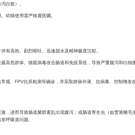
合泻白散）。
用。幼猫使用需严格遵医嘱。
）
常伴有高热、剧烈呕吐、迅速脱水及精神极度沉郁。
是最高危群体。猫瘟病毒攻击肠道和免疫系统，导致严重腹泻和白细
常规、FPV抗原检测等确诊，并采取静脉补液、抗病毒、控制继发
应激，进而导致肠道菌群紊乱出现腹泻；或肠道寄生虫（如贾第鞭毛
诱发呼吸道问题。