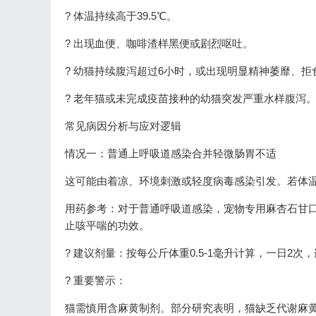
? 体温持续高于39.5℃。
? 出现血便、咖啡渣样黑便或剧烈呕吐。
? 幼猫持续腹泻超过6小时，或出现明显精神萎靡、拒
? 老年猫或未完成疫苗接种的幼猫突发严重水样腹泻
常见病因分析与应对逻辑
情况一：普通上呼吸道感染合并轻微肠胃不适
这可能由着凉、环境刺激或轻度病毒感染引发。若体温正
用药参考：对于普通呼吸道感染，宠物专用麻杏石甘
止咳平喘的功效。
? 建议剂量：按每公斤体重0.5-1毫升计算，一日2次
? 重要警示：
猫需慎用含麻黄制剂。部分研究表明，猫缺乏代谢麻