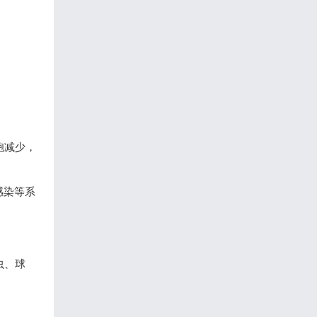
胞减少，
感染等系
虫、球