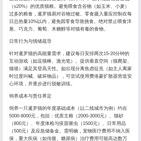
（≤20%）的优质猫粮。避免喂食含谷物（如玉米、小麦）
过多的粮食，暹罗猫易对谷物过敏。零食摄入量应控制在每
日总热量10%以内，避免因零食导致挑食。绝对禁止喂食洋
葱、巧克力、葡萄、木糖醇等对猫有毒的食物。
日常行为与情绪疏导
针对暹罗猫的高能量需求，建议每日安排两次15-20分钟的
互动游戏（如逗猫棒、激光笔）。提供垂直空间（猫爬架、
猫墙）满足其登高天性。如出现分离焦虑征兆（如主人离家
时过度叫喊、破坏物品），可尝试使用费洛蒙扩散器营造安
心环境，并逐步进行脱敏训练。
饲养成本与责任界定
饲养一只暹罗猫的年度基础成本（以二线城市为例）约在
5000-8000元，包括：优质主粮（2000-3000元）、猫砂
（800元）、年度体检与疫苗驱虫（1500元）、日常用品
（500元）及应急储备金。需明确，宠物医疗费用不纳入医
保，重大疾病（如传腹、糖尿病）治疗费用可能高达数万