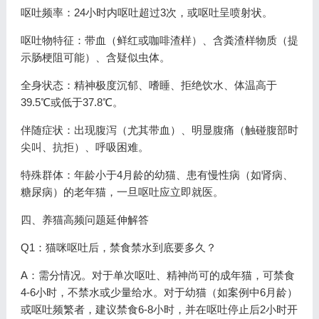
呕吐频率：24小时内呕吐超过3次，或呕吐呈喷射状。
呕吐物特征：带血（鲜红或咖啡渣样）、含粪渣样物质（提
示肠梗阻可能）、含疑似虫体。
全身状态：精神极度沉郁、嗜睡、拒绝饮水、体温高于
39.5℃或低于37.8℃。
伴随症状：出现腹泻（尤其带血）、明显腹痛（触碰腹部时
尖叫、抗拒）、呼吸困难。
特殊群体：年龄小于4月龄的幼猫、患有慢性病（如肾病、
糖尿病）的老年猫，一旦呕吐应立即就医。
四、养猫高频问题延伸解答
Q1：猫咪呕吐后，禁食禁水到底要多久？
A：需分情况。对于单次呕吐、精神尚可的成年猫，可禁食
4-6小时，不禁水或少量给水。对于幼猫（如案例中6月龄）
或呕吐频繁者，建议禁食6-8小时，并在呕吐停止后2小时开