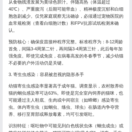
从食物残渣发展为黄绿色胆汁。伴随高热（体温超过
40℃）、严重腹泻（后期可能带血）、精神极度沉郁和白细
胞急剧减少。仅凭家庭观察无法确诊，必须通过宠物医院的
血常规检测（查看白细胞计数）和FPV抗原试纸检测来确
认。
预防核心：确保疫苗接种程序完整。标准程序为：8-12周龄
首免，间隔3-4周第二针，再间隔3-4周第三针，此后每年加
强免疫。即使完成免疫，在病毒高发的冬春季节，减少幼猫
不必要的户外活动仍是关键。
3. 寄生虫感染：容易被忽视的隐形杀手
幼猫寄生虫感染率显著高于成年猫。调查显示，农村散养幼
猫的蛔虫感染率可达63%。即使是完全室内饲养的猫咪，也
可能通过主人鞋底、生肉或中间宿主（如蟑螂）感染寄生
虫。体内寄生虫（如蛔虫、绦虫、球虫）在肠道内争夺营
养、移行至胃部或释放毒素，均可引发呕吐。
识别特征：呕吐物中可能见到白色线状虫体（蛔虫成虫）或