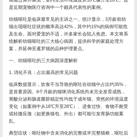
是近期宠物医疗咨询中一个颇具代表性的案例。
幼猫呕吐是临床最常见的主诉之一。统计显示，3月龄前幼
猫出现呕吐症状的概率高达42%，其中约15%的病例可能危
及生命。面对爱宠的不适，许多家长会陷入焦虑。本文将系
统解析幼猫呕吐的三大核心病因，提供科学的家庭处理方
案，并延伸至暹罗猫的品种护理要点。
一、幼猫呕吐的三大病因深度解析
1. 消化不良：占比最高的常见问题
临床数据显示，饮食不当导致的呕吐在幼猫中占比约35%，
是首要原因。6个月龄的猫咪消化系统尚未完全发育成熟，
胃酸分泌和肠道菌群稳定性均低于成年猫。突然的环境温度
变化（如案例中从18℃升至28℃）、进食过快、食物不耐受
或轻微应激（如更换猫包、外出）都可能引发胃肠功能紊
乱。
典型症状：呕吐物中含未消化的完整或半完整猫粮，呕吐后