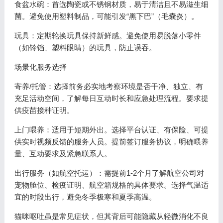
食盆水碗：首选陶瓷或不锈钢材质，易于清洁且不易滋生细
菌。避免使用塑料制品，可能引发“黑下巴”（毛囊炎）。
玩具：定期轮换玩具保持新鲜感。避免使用易脱落小零件
（如铃铛、塑料眼睛）的玩具，防止误吞。
场景化服务选择
寄养/托管：选择前务必实地考察环境是否干净、独立、有
充足活动空间，了解每日互动时长和应急处理流程。要求提
供疫苗接种证明。
上门喂养：适用于短期外出。选择平台认证、有保险、可提
供实时视频反馈的服务人员。提前签订服务协议，明确喂养
量、互动要求及紧急联系人。
出行服务（如航空托运）：需提前1-2个月了解航空公司对
宠物舱位、检疫证明、航空箱规格的具体要求。选择气温适
宜的时段出行，避免冬季极寒和夏季高温。
猫咪呕吐虽是常见症状，但其背后可能隐藏从轻微消化不良