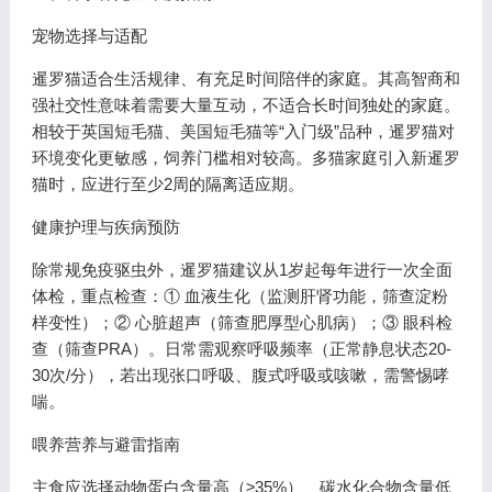
宠物选择与适配
暹罗猫适合生活规律、有充足时间陪伴的家庭。其高智商和
强社交性意味着需要大量互动，不适合长时间独处的家庭。
相较于英国短毛猫、美国短毛猫等“入门级”品种，暹罗猫对
环境变化更敏感，饲养门槛相对较高。多猫家庭引入新暹罗
猫时，应进行至少2周的隔离适应期。
健康护理与疾病预防
除常规免疫驱虫外，暹罗猫建议从1岁起每年进行一次全面
体检，重点检查：① 血液生化（监测肝肾功能，筛查淀粉
样变性）；② 心脏超声（筛查肥厚型心肌病）；③ 眼科检
查（筛查PRA）。日常需观察呼吸频率（正常静息状态20-
30次/分），若出现张口呼吸、腹式呼吸或咳嗽，需警惕哮
喘。
喂养营养与避雷指南
主食应选择动物蛋白含量高（≥35%）、碳水化合物含量低