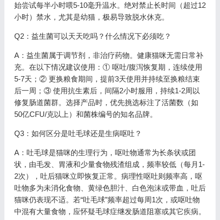
始尝试每半小时喂5-10毫升温水。绝对禁止长时间（超过12
小时）禁水，尤其是幼猫，极易导致脱水休克。
Q2：益生菌可以天天吃吗？什么情况下必须吃？
A：益生菌属于调节剂，非治疗药物。健康猫咪无需日常补
充。在以下情况建议使用：① 呕吐/腹泻恢复期，连续使用
5-7天；② 更换粮食期间，提前3天使用并持续至换粮结束
后一周；③ 使用抗生素后，间隔2小时服用，持续1-2周以
修复肠道菌群。选择产品时，优先挑选标注了活菌数（如
50亿CFU/克以上）和菌株编号的知名品牌。
Q3：如何区分是吐毛球还是生病呕吐？
A：吐毛球是猫咪的生理行为，呕吐物通常为长条状或团
状，由毛发、胃液和少量食物残渣组成，频率较低（每月1-
2次），吐后猫咪立即恢复正常。病理性呕吐则频率高，呕
吐物多为未消化食物、黄绿色胆汁、白色泡沫或带血，吐后
猫咪仍表现不适。若“吐毛球”频率超过每周1次，或呕吐物
中混有大量食物，应怀疑毛球症继发肠道阻塞或其它疾病。