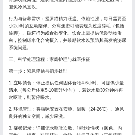
避免冷风直吹。
行为与营养需求：暹罗猫精力旺盛、依赖性强，每日需要至
少2小时的互动陪伴。分离焦虑可能表现为过度舔毛（包括
舔脚）、破坏行为或食欲变化。饮食上需提供优质动物蛋
白，控制碳水化合物摄入，并鼓励饮水以预防其高发的泌尿
系统问题。
三、科学处理流程：家庭护理与就医指征
第一步：紧急评估与初步处理
1. 立即禁食：停止提供任何固体食物4-6小时。可提供少量
清水（每公斤体重5-10毫升/小时），若饮水后30分钟内再
次呕吐，则暂停喂水。
2. 环境管理：将猫咪安置在安静、温暖（24-26℃）、通风
良好的独立空间，减少应激。
3. 症状记录：详细记录呕吐次数、呕吐物性状（颜色、内