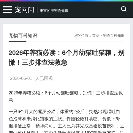
宠问问 |
丰富的养宠物知识
宠物百科知识
您的位置：
首页
>
宠物百科知识
2026年养猫必读：6个月幼猫吐猫粮，别
慌！三步排查法救急
2026-06-01
人已围观
2026年养猫必读：6个月幼猫吐猫粮，别慌！三步排查法救
急
一只6个月大的暹罗公猫，体重约2公斤，突然出现呕吐白
色泡沫和未消化猫粮的症状。伴随轻微打喷嚏、食欲下降，
但排便正常，精神尚可。主人已为其完成基础疫苗接种，近
期做过体外驱虫，室内生活环境温度从18℃骤升至28℃。这