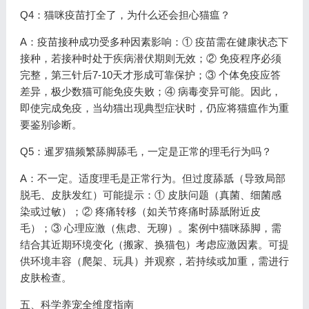
Q4：猫咪疫苗打全了，为什么还会担心猫瘟？
A：疫苗接种成功受多种因素影响：① 疫苗需在健康状态下
接种，若接种时处于疾病潜伏期则无效；② 免疫程序必须
完整，第三针后7-10天才形成可靠保护；③ 个体免疫应答
差异，极少数猫可能免疫失败；④ 病毒变异可能。因此，
即使完成免疫，当幼猫出现典型症状时，仍应将猫瘟作为重
要鉴别诊断。
Q5：暹罗猫频繁舔脚舔毛，一定是正常的理毛行为吗？
A：不一定。适度理毛是正常行为。但过度舔舐（导致局部
脱毛、皮肤发红）可能提示：① 皮肤问题（真菌、细菌感
染或过敏）；② 疼痛转移（如关节疼痛时舔舐附近皮
毛）；③ 心理应激（焦虑、无聊）。案例中猫咪舔脚，需
结合其近期环境变化（搬家、换猫包）考虑应激因素。可提
供环境丰容（爬架、玩具）并观察，若持续或加重，需进行
皮肤检查。
五、科学养宠全维度指南