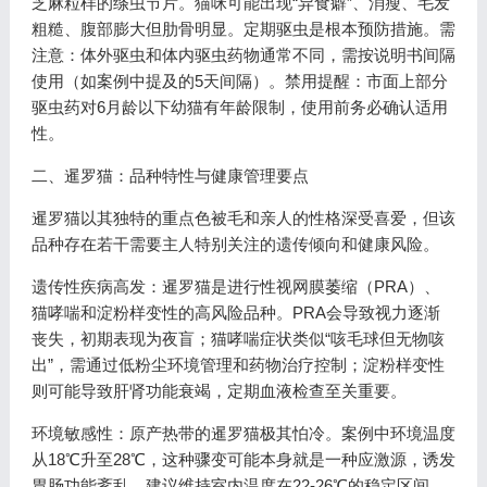
芝麻粒样的绦虫节片。猫咪可能出现“异食癖”、消瘦、毛发
粗糙、腹部膨大但肋骨明显。定期驱虫是根本预防措施。需
注意：体外驱虫和体内驱虫药物通常不同，需按说明书间隔
使用（如案例中提及的5天间隔）。禁用提醒：市面上部分
驱虫药对6月龄以下幼猫有年龄限制，使用前务必确认适用
性。
二、暹罗猫：品种特性与健康管理要点
暹罗猫以其独特的重点色被毛和亲人的性格深受喜爱，但该
品种存在若干需要主人特别关注的遗传倾向和健康风险。
遗传性疾病高发：暹罗猫是进行性视网膜萎缩（PRA）、
猫哮喘和淀粉样变性的高风险品种。PRA会导致视力逐渐
丧失，初期表现为夜盲；猫哮喘症状类似“咳毛球但无物咳
出”，需通过低粉尘环境管理和药物治疗控制；淀粉样变性
则可能导致肝肾功能衰竭，定期血液检查至关重要。
环境敏感性：原产热带的暹罗猫极其怕冷。案例中环境温度
从18℃升至28℃，这种骤变可能本身就是一种应激源，诱发
胃肠功能紊乱。建议维持室内温度在22-26℃的稳定区间，