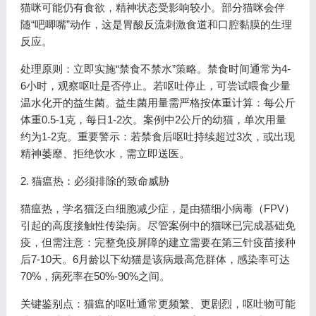
猫咪可能仍有食欲，精神状态受影响较小。部分猫咪会伴
随“吧唧嘴”动作，这是胃酸反流刺激食道和口腔黏膜的生理
反应。
处理原则：立即实施“禁食不禁水”策略。禁食时间通常为4-
6小时，观察呕吐是否停止。若呕吐停止，可尝试喂食少量
温水化开的益生菌。益生菌用量需严格按体重计算：每公斤
体重0.5-1克，每日1-2次。案例中2公斤的幼猫，单次用量
约为1-2克。重要警示：若禁食后呕吐持续超过3次，或出现
精神萎靡、拒绝饮水，需立即送医。
2. 猫瘟热：必须排除的致命威胁
猫瘟热，学名猫泛白细胞减少症，是由猫细小病毒（FPV）
引起的高度接触性传染病。尽管案例中的猫咪已完成基础免
疫，但需注意：完整免疫屏障的建立需要在第三针疫苗接种
后7-10天。6月龄以下幼猫是该病最高危群体，感染率可达
70%，病死率在50%-90%之间。
关键鉴别点：猫瘟的呕吐通常更频繁、更剧烈，呕吐物可能