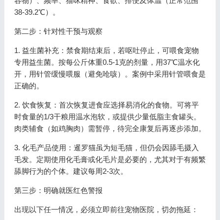
容物）、频率、猫咪精神、食欲、排便及体温（正常范围
38-39.2℃）。
第二步：针对性干预与观察
1. 益生菌补充：禁食期结束后，若呕吐停止，可喂食宠物
专用益生菌。按每公斤体重0.5-1克的剂量，用37℃温水化
开，用针管缓慢喂服（避免呛咳）。案例中采用针管喂食是
正确的。
2. 饮食恢复：首次恢复进食应选择易消化的食物。可将平
时食量的1/3干粮用温水泡软，或提供少量低脂主食罐头。
肉类辅食（如鸡胸肉）需暂停，待完全康复后再逐步添加。
3. 化毛产品使用：暹罗猫虽为短毛猫，但仍会因舔毛摄入
毛发。定期使用化毛膏或化毛片是必要的，尤其对于有频繁
舔脚行为的个体。建议每周2-3次。
第三步：明确就医红色警报
出现以下任一情况，必须立即前往宠物医院，切勿拖延：