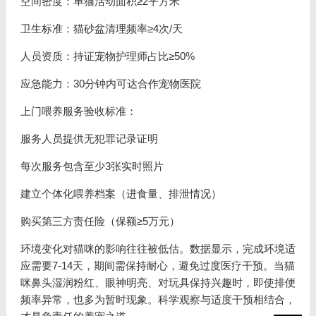
空间密度：单猫活动面积≥2平方米
卫生标准：猫砂盆清理频率≥4次/天
人员资质：持证宠物护理师占比≥50%
应急能力：30分钟内可达合作宠物医院
上门喂养服务验收标准：
服务人员提供无犯罪记录证明
每次服务包含至少3张实时照片
建立个体化喂养档案（进食量、排泄情况）
购买第三方责任险（保额≥5万元）
环境变化对猫咪的影响往往被低估。数据显示，完成环境适
应需要7-14天，期间需保持耐心，避免过度医疗干预。当猫
咪鼻头湿润粉红、眼神明亮、对玩具保持兴趣时，即使排便
频率异常，也多为暂时现象。科学观察与适度干预相结合，