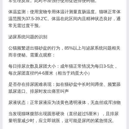
常生理反应。此时不应强行使用促进排便药物。
体温监测：使用宠物专用体温计测量直肠温度。猫咪正常体
温范围为37.5-39.2℃。体温在此区间内且精神状态良好，通
常无需过度干预。
泌尿系统问题的识别
公猫频繁进出猫砂盆的行为，85%以上与泌尿系统问题相关
而非便秘。需重点观察：
每日排尿次数及尿团大小：成年猫正常情况为每日3-5次，
每次尿团直径约4-6厘米（相当于鸡蛋大小）
是否存在排尿困难表现：如在猫砂盆中长时间蹲坐、频繁舔
舐尿道口、排尿时发出痛苦叫声
尿液状态：正常尿液应为淡黄色透明液体，无血丝或浑浊物
当发现猫咪腹部出现圆形硬块（直径超过5厘米），且排尿
量明显减少时，应立即就医，这可能是尿闭的紧急情况。