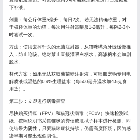
下补液。
剂量：每公斤体重5毫升，每日2次。若无法精确称重，对
于极轻体重的幼猫，每次用注射器喂服1-2毫升，每隔2-3小
时尝试一次。
方法：使用去掉针头的无菌注射器，从猫咪嘴角牙缝缓慢推
入，防止呛咳。绝对禁止直接灌喂白糖水，高渗糖水会加剧
脱水。
替代方案：如果无法获取葡萄糖注射液，可喂服宠物专用电
解质液或温热的0.9%生理盐水（每500毫升温水加4.5克食
用盐）。
第二步：立即进行病毒筛查
尽快购买猫瘟（FPV）和猫冠状病毒（FCoV）快速检测试
纸。按照说明书采集猫咪的粪便或肛拭子样本进行检测。即
使结果为阴性，只要猫咪症状持续，仍需高度怀疑，因为感
染早期可能出现假阴性。