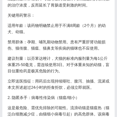
的治疗浓度，反而延长了胃肠道受刺激的时间。
关键用药警示：
适用年龄：该药物明确禁止用于不满8周龄（2个月）的幼
犬、幼猫。
禁用群体：孕期、哺乳期动物禁用。患有严重肝肾功能损
伤、猫传腹、猫瘟、猫鼻支等疾病的猫咪也不应使用。
建议剂量：以芬苯达唑计，犬猫的标准内服剂量为每1公斤
体重25-50毫克，需连续使用3日。对于体重未知的幼猫，盲
目估重给药是极其危险的行为。
立即送医指征：用药后出现持续呕吐、腹泻、抽搐、流涎或
本文所述超过24小时的拒食拒饮，必须立即就医。
2. 隐匿杀手：病毒性传染病（猫瘟/细小）
这是最危险、需优先排除的可能性。流浪幼猫是猫瘟热（猫
泛白细胞减少症，由猫细小病毒引起）的高危群体。该病毒