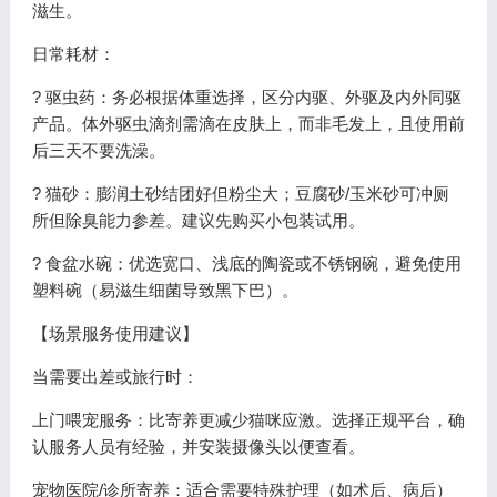
滋生。
日常耗材：
? 驱虫药：务必根据体重选择，区分内驱、外驱及内外同驱
产品。体外驱虫滴剂需滴在皮肤上，而非毛发上，且使用前
后三天不要洗澡。
? 猫砂：膨润土砂结团好但粉尘大；豆腐砂/玉米砂可冲厕
所但除臭能力参差。建议先购买小包装试用。
? 食盆水碗：优选宽口、浅底的陶瓷或不锈钢碗，避免使用
塑料碗（易滋生细菌导致黑下巴）。
【场景服务使用建议】
当需要出差或旅行时：
上门喂宠服务：比寄养更减少猫咪应激。选择正规平台，确
认服务人员有经验，并安装摄像头以便查看。
宠物医院/诊所寄养：适合需要特殊护理（如术后、病后）