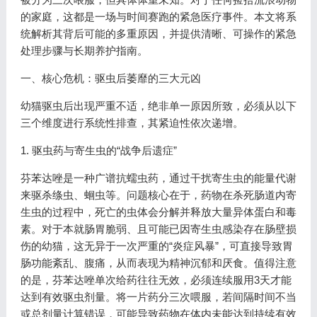
的家庭，这都是一场与时间赛跑的紧急医疗事件。本文将系
统解析其背后可能的多重原因，并提供清晰、可操作的紧急
处理步骤与长期养护指南。
一、核心危机：驱虫后萎靡的三大元凶
幼猫驱虫后出现严重不适，绝非单一原因所致，必须从以下
三个维度进行系统性排查，其紧迫性依次递增。
1. 驱虫药与寄生虫的“战争后遗症”
芬苯达唑是一种广谱抗蠕虫药，通过干扰寄生虫的能量代谢
来驱杀绦虫、蛔虫等。问题核心在于，药物在杀死肠道内寄
生虫的过程中，死亡的虫体会分解并释放大量异体蛋白和毒
素。对于本就肠胃脆弱、且可能已因寄生虫感染存在肠壁损
伤的幼猫，这无异于一次严重的“炎症风暴”，可直接导致胃
肠功能紊乱、腹痛，从而表现为精神沉郁和厌食。值得注意
的是，芬苯达唑单次给药往往无效，必须连续服用3天才能
达到有效驱虫剂量。将一片药分三次喂服，若间隔时间不当
或总剂量计算错误，可能导致药物在体内未能达到持续有效