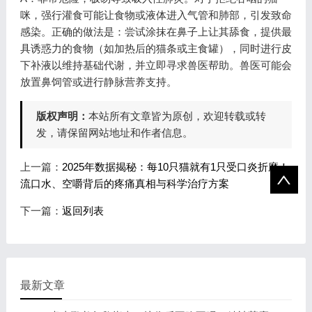
咪，强行灌食可能让食物或液体进入气管和肺部，引发致命
感染。正确的做法是：尝试涂抹在鼻子上让其舔食，提供最
具诱惑力的食物（如加热后的猫条或主食罐），同时进行皮
下补液以维持基础代谢，并立即寻求兽医帮助。兽医可能会
放置鼻饲管或进行静脉营养支持。
版权声明：
本站所有文章皆为原创，欢迎转载或转
发，请保留网站地址和作者信息。
上一篇：
2025年数据揭秘：每10只猫就有1只受口炎折磨！
流口水、空嚼背后的疼痛真相与科学治疗方案
下一篇：
返回列表
最新文章