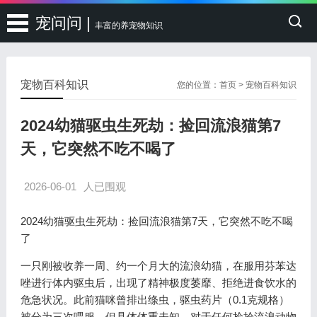
宠问问 |
丰富的养宠物知识
宠物百科知识
您的位置：
首页
>
宠物百科知识
2024幼猫驱虫生死劫：捡回流浪猫第7
天，它突然不吃不喝了
2026-06-01
人已围观
2024幼猫驱虫生死劫：捡回流浪猫第7天，它突然不吃不喝
了
一只刚被收养一周、约一个月大的流浪幼猫，在服用芬苯达
唑进行体内驱虫后，出现了精神极度萎靡、拒绝进食饮水的
危急状况。此前猫咪曾排出绦虫，驱虫药片（0.1克规格）
被分为三次喂服，但具体体重未知。对于任何捡拾流浪动物