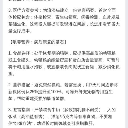
3. 医疗方案参考：为流浪猫建立一份健康档案。首次全面
体检应包含：体格检查、寄生虫筛查、病毒检测、血常规及
基础生化。这笔投入能提前发现潜在问题，长远来看节省大
量医疗成本。
【喂养营养：病后康复的基石】
1. 食品选择：处于恢复期的猫咪，应提供高品质的幼猫粮
或主食罐头。幼猫粮的能量密度和蛋白质含量更高。可暂时
将干粮用温水泡软，或直接喂食肉泥状主食罐，减少消化负
担。
2. 营养搭配：避免突然换粮。若需更换，用7天时间逐步将
新粮比例从25%提升至100%。可额外补充宠物专用益生
菌，帮助重建受损的肠道菌群。
3. 避雷指南：严禁喂食牛奶（多数猫乳糖不耐受）、人的
饭菜（高油盐有害）、洋葱/巧克力等有毒食物。不要相
信“饥饿疗法”，幼猫长时间饥饿会引发脂肪肝。