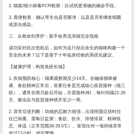
2. 猫瘟/细小病毒PCR检测：比试纸更准确的确诊手段。
3. 粪便检查：确认寄生虫是否驱净，以及是否有继发细菌
或原虫感染。
三、从救命到养护：新手收养流浪猫完全指南
成功应对此次危机后，如何为这只劫后余生的猫咪构建一个
安全的未来？以下是基于十年临床经验的系统化建议。
【健康护理：构筑免疫长城】
1. 疾病预防核心：隔离观察期至少14天。在确保猫咪健
康、食欲精神正常后，首要任务是完成核心疫苗接种（猫三
联），通常在两月龄后开始，共需接种3针，每针间隔21-28
天。驱虫应与疫苗接种错开至少一周。
2. 异常症状判断：幼猫的忍耐力很强，出现明显症状时往
往已病重。需每日监测：食欲、饮水、排便排尿、精神状
态、体温（正常范围38-39.5℃）。发现任何一项持续异常
超过12小时，就应警惕。