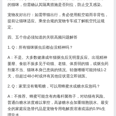
的猫咪，但需确认其隔离措施是否到位，防止交叉感染。
宠物友好出行：如需带猫出行，务必使用航空箱而非背包，
提前让猫咪适应。乘坐合规的宠物专车或了解航空托运规
定。
四、五个你必须知道的关联高频问题解答
1. Q：所有猫咪驱虫后都会没精神吗？
A：不是。大多数健康成年猫驱虫后无明显反应。出现精神
萎靡、食欲不振多见于幼猫、老猫、体质弱的猫，或驱虫药
剂量不当、猫咪本身已患病的情况。轻微嗜睡可能持续1-2
天，但超过48小时或伴有其他症状需立即就医。
2. Q：家里没有葡萄糖，可以用蜂蜜水或糖水应急吗？
A：不推荐。蜂蜜可能含有肉毒杆菌孢子，对幼猫有风险。
普通白糖水浓度难以掌控，高渗糖水会加重细胞脱水。最安
全的家庭应急替代品是宠物专用电解质溶液或温的0.9%生
理盐水。