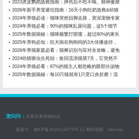
2023虎皮鹦鹉急救指南：摔伤后不吃不喝、精神萎靡
怎么办？
2026年新手养宠避坑指南：16天小狗吐奶急救&幼猫
喂奶全解析
2024年养猫必读：猫咪突然抬脚走路，资深宠物专家
详解3步判断与5大高频问题
2024年养猫必看：90%的猫咪乱尿问题，这5个细节
就能解决！
2025年数据揭秘：猫咪频繁打喷嚏，超过80%的家长
都忽略了这3个隐患
2025年养狗必知：狂犬病在狗狗间的3大传播途径，
第2种最易被忽视
2026年养猫家庭必看：猫癣识别与应对全攻略，避免
全家感染
2024幼猫驱虫生死劫：捡回流浪猫第7天，它突然不
吃不喝了
2024年养猫必看：87%的猫主人都忽略的眼部分泌物
真相，这样做少花5000元冤枉钱
2025年数据揭秘：每10只猫就有1只受口炎折磨！流
口水、空嚼背后的疼痛真相与科
宠问问：
丰富的养宠物知识
备案号：
湘ICP备2025116073号-11
网站地图：
sitemap