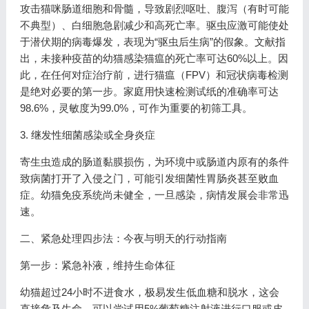
攻击猫咪肠道细胞和骨髓，导致剧烈呕吐、腹泻（有时可能
不典型）、白细胞急剧减少和高死亡率。驱虫应激可能使处
于潜伏期的病毒爆发，表现为“驱虫后生病”的假象。文献指
出，未接种疫苗的幼猫感染猫瘟的死亡率可达60%以上。因
此，在任何对症治疗前，进行猫瘟（FPV）和冠状病毒检测
是绝对必要的第一步。家庭用快速检测试纸的准确率可达
98.6%，灵敏度为99.0%，可作为重要的初筛工具。
3. 继发性细菌感染或全身炎症
寄生虫造成的肠道黏膜损伤，为环境中或肠道内原有的条件
致病菌打开了入侵之门，可能引发细菌性胃肠炎甚至败血
症。幼猫免疫系统尚未健全，一旦感染，病情发展会非常迅
速。
二、紧急处理四步法：今夜与明天的行动指南
第一步：紧急补液，维持生命体征
幼猫超过24小时不进食水，极易发生低血糖和脱水，这会
直接危及生命。可以尝试用5%葡萄糖注射液进行口服或皮