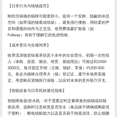
【日常行为与情绪疏导】
刚经历病痛的猫咪可能更胆小。提供一个安静、隐蔽的休息
空间（如带顶的猫窝或纸箱）。避免强行搂抱，用轻柔的声
音和缓慢的动作与之交流。使用费洛蒙扩散器（如
Feliway）有助于缓解它的焦虑情绪。
【成本责任与合规饲养】
收养流浪猫意味着承担其十余年的生命责任。初期一次性投
入（体检、疫苗、驱虫、绝育、基础用品）可能达到1500-
3000元。每月固定开销（主粮、猫砂、零食）约200-500
元。务必为猫咪办理养犬（猫）登记证，遵守本地养宠规
定。考虑购买宠物医疗保险，以应对未来的意外医疗开支。
【智能设备与日常耗材避坑指南】
智能喂食器/饮水机：对于需要定时定量喂食的病猫或幼猫
很实用。选购时注意材质是否安全（食品级不锈钢或陶瓷优
于塑料）、断电续航能力以及是否易于彻底清洗，防止细菌