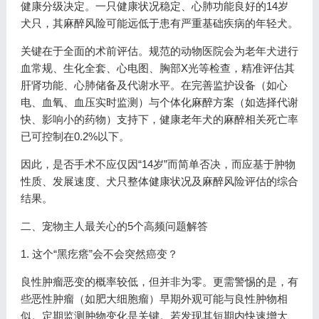
健康分级决定。一只健康状况稳定、心肺功能良好的14岁
犬只，其麻醉风险可能远低于患有严重基础疾病的年轻犬。
关键在于全面的术前评估。规范的动物医院会为老年犬进行
血常规、生化全套、心电图、胸部X光等检查，精准评估其
肝肾功能、心肺储备及代谢水平。在完善监护设备（如心
电、血氧、血压实时监测）与个体化麻醉方案（如选择代谢
快、影响小的药物）支持下，健康老年犬的麻醉相关死亡率
已可控制在0.2%以下。
因此，是否手术不应仅因“14岁”而简单否决，而应基于肿物
性质、发展速度、犬只整体健康状况及麻醉风险评估的综合
结果。
二、宠物主人最关心的5个高频问题解答
1. 这个“黑疙瘩”会不会突然癌变？
良性肿瘤恶变的概率较低，但并非为零。更需警惕的是，有
些恶性肿瘤（如肥大细胞瘤）早期外观可能与良性肿物相
似。定期监测肿物变化是关键。若发现其短期内快速增大、