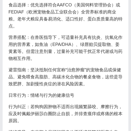
食品选择：优先选择符合AAFCO（美国饲料管理协会）或
FEDIAF（欧洲宠物食品工业联合会）全营养标准的商业
粮。老年犬粮应具备易消化、适口性好、蛋白质质量高的特
点。
营养搭配：在兽医指导下，可适量补充具有抗炎、抗氧化作
用的营养素，如鱼油（EPA/DHA）、绿唇贻贝提取物、姜
黄素等。但需注意剂量，过量补充可能干扰正常代谢或与药
物相互作用。
避雷指南：坚决抵制任何宣称“治愈肿瘤”的宠物食品或保健
品。避免喂食高脂肪、高碳水化合物的餐桌食物，这些是导
致肥胖、加剧慢性炎症的潜在风险因素。
日常行为：情绪与行为的健康信号
行为纠正：若狗狗因肿物不适而出现频繁舔咬、摩擦行为，
应及时佩戴伊丽莎白圈防止自损，并排查瘙痒或疼痛的根本
原因。