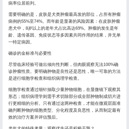
病率位居前列。
需要明确的是，皮肤是犬类肿瘤最高发的部位，占所有肿瘤
病例的55%至74%。而年龄是显著的风险因素：在皮肤肿瘤
患犬中，8岁以上的老年犬占比高达69%。肿瘤的发生是年
龄、遗传基因、免疫状态等多因素共同作用的结果，并无单
一特定病因。
确诊的金标准与必要性
尽管临床经验可做出倾向性判断，但肉眼观察无法100%确
诊肿瘤性质。要明确肿物是良性还是恶性，唯一可靠的方法
是进行细胞学检查和组织病理学检查。
细胞学检查通过细针抽取少量肿物细胞，在显微镜下观察其
形态；组织病理学则需手术切除部分或全部肿物制成切片进
行更精细的分析。只有通过这两种检查，才能在微观层面准
确判断肿物的细胞类型、分化程度及良恶性，从而制定最有
效的治疗方案并评估预后。
老年犬的特殊考量：观察优先还是积极干预？