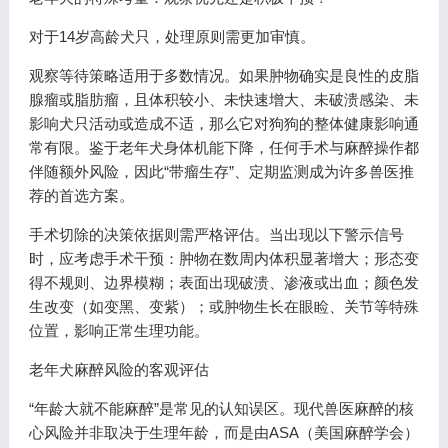
对于14岁高龄犬只，处理原则需更加审慎。
观察等待策略适用于多数情况。如果肿物确实是良性的皮脂
腺瘤或脂肪瘤，且体积较小、未快速增大、未破溃感染、未
影响犬只活动或造成不适，那么它对狗狗的整体健康影响通
常有限。鉴于老年犬身体机能下降，任何手术与麻醉操作都
伴随额外风险，因此“带瘤生存”、定期监测成为许多兽医推
荐的首选方案。
手术切除的决策依据则需严格评估。当出现以下警示信号
时，应考虑手术干预：肿物在数周内体积显著增大；形态变
得不规则、边界模糊；表面出现破溃、渗液或出血；颜色发
生改变（如变黑、变紫）；或肿物生长在眼睑、关节等特殊
位置，影响正常生理功能。
老年犬麻醉风险的客观评估
“年龄大就不能麻醉”是常见的认知误区。现代兽医麻醉的核
心风险并非取决于生理年龄，而是由ASA（美国麻醉学会）