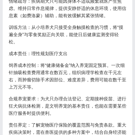
情绪疏导：疾病期犬只可能因身体不适或频繁就医产生焦
虑。维持日常作息规律，提供安静舒适的休息环境，使用信
息素（如费洛蒙）辅助，能有效缓解其紧张情绪。
训练方法：从小培养犬只接受全身触摸检查的习惯，将“摸
遍全身”与零食奖励正向关联，能使日后健康监测变得轻
松。
成本责任：理性规划医疗支出
饲养成本控制：将“健康储备金”纳入养宠固定预算。一次细
针抽吸检查费用通常在数百元，组织病理学检查在千元左
右，而肿瘤切除手术因部位、难度差异，费用可能在数千至
上万元不等。
合规养宠要求：为犬只办理合法登记、定期接种疫苗、进行
狂犬病抗体检测，是文明养宠的基本责任，也能在需要某些
医疗服务时提供便利。
责任界定：了解宠物医疗保险的覆盖范围与免责条款。重大
疾病决策时，需在兽医提供的多种方案中，结合自身经济能