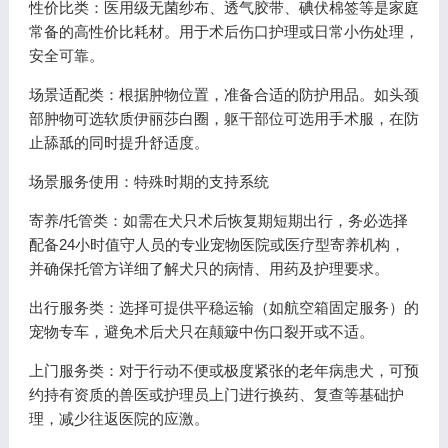
性价比类：医用级无菌纱布、透气胶带、碘伏棉签等是家庭
常备的高性价比耗材。用于术后伤口护理或日常小伤处理，
安全可靠。
场景适配类：根据肿物位置，准备合适的防护用品。如头颈
部肿物可选软质伊丽莎白圈，躯干部位可选用手术服，在防
止舔舐的同时提升舒适度。
场景服务使用：特殊时期的支持系统
寄养/托管类：如需在犬只术后恢复期短期出行，务必选择
配备24小时值守人员的专业宠物医院或医疗型寄养机构，
并确保托管方详细了解犬只的病情、用药及护理要求。
出行服务类：选择可提供平稳运输（如航空箱固定服务）的
宠物专车，避免术后犬只在颠簸中伤口裂开或不适。
上门服务类：对于行动不便或极度紧张的老年病患犬，可预
约持有资质的兽医或护理员上门进行换药、复查等基础护
理，减少往返医院的应激。