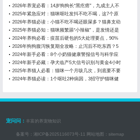
2026年养宠必看：14岁狗狗长“黑疙瘩”，九成主人不
知道的老年犬肿瘤真相
2025年紧急应对：猫咪呕吐发抖不吃不喝，这7个原
因你必须知道
2026年养猫必读：小猫不吃不喝还眼屎多？猫鼻支幼
猫死亡率近50%！
2025年养猫必知：猫咪频繁舔“小辣椒”，是发情还是
尿闭？一文说清关键区别
2024年养狗必看：疫苗后硬包的5大处理要点，90%
的主人都不知道的关键细节
2026年狗狗腹泻恢复期全攻略：止泻后不吃东西？5
步科学护理避免反复拉稀
2024年新手必看：8个小奶猫健康警报信号与科学应
对指南
2024年新手必藏：孕犬临产5大信号识别与黄金4小时
应对指南
2025年养猫人必看：猫咪一个月咳几次，到底要不要
冲医院？
2024年养猫必读：1个呕吐2种病因，3招守护猫咪健
康
宠问问：
丰富的养宠物知识
备案号：
湘ICP备2025116073号-11
网站地图：
sitemap