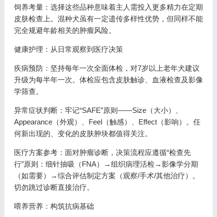
饲养考量：选择这些品种意味着主人需投入更多精力在定期
皮肤检查上。混种犬虽有一定遗传多样性优势，但同样不能
完全规避年龄相关的肿瘤风险。
健康护理：从日常观察到医疗决策
疾病预防：坚持每年一次全面体检，对7岁以上老年犬建议
升级为每半年一次。体检应包含皮肤触诊、血液检查及影像
学筛查。
异常症状判断：牢记“SAFE”原则——Size（大小）、
Appearance（外观）、Feel（触感）、Effect（影响）。任
何新出现的、变化的皮肤肿块都值得关注。
医疗方案参考：面对肿瘤诊断，决策流程应遵循“检查先
行”原则：细针抽吸（FNA）→组织病理活检→影像学分期
（如需要）→综合评估制定方案（观察/手术/其他治疗）。
切勿跳过诊断直接治疗。
喂养营养：构筑抗病基础