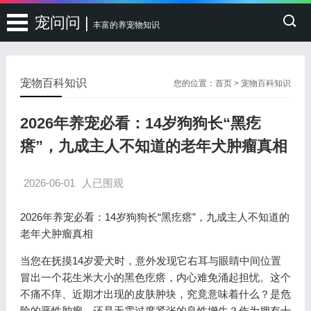
宠问问 |
丰富的养宠物知识
宠物百科知识
您的位置：
首页
>
宠物百科知识
2026年养宠必看：14岁狗狗长“黑疙
瘩”，九成主人不知道的老年犬肿瘤真相
2026-06-01
人已围观
2026年养宠必看：14岁狗狗长“黑疙瘩”，九成主人不知道的
老年犬肿瘤真相
当您在抚摸14岁爱犬时，意外发现它右耳与眼睛中间位置
冒出一个花生米大小的黑色疙瘩，内心难免涌起担忧。这个
不痛不痒、近期才出现的皮肤肿块，究竟意味着什么？是危
险的恶性肿瘤，还是无需过度紧张的良性增生？作为拥有十