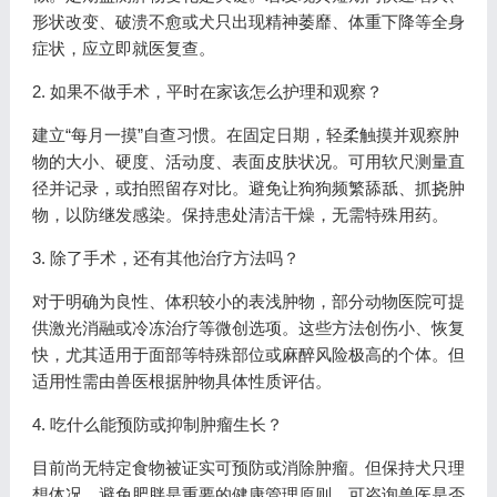
形状改变、破溃不愈或犬只出现精神萎靡、体重下降等全身
症状，应立即就医复查。
2. 如果不做手术，平时在家该怎么护理和观察？
建立“每月一摸”自查习惯。在固定日期，轻柔触摸并观察肿
物的大小、硬度、活动度、表面皮肤状况。可用软尺测量直
径并记录，或拍照留存对比。避免让狗狗频繁舔舐、抓挠肿
物，以防继发感染。保持患处清洁干燥，无需特殊用药。
3. 除了手术，还有其他治疗方法吗？
对于明确为良性、体积较小的表浅肿物，部分动物医院可提
供激光消融或冷冻治疗等微创选项。这些方法创伤小、恢复
快，尤其适用于面部等特殊部位或麻醉风险极高的个体。但
适用性需由兽医根据肿物具体性质评估。
4. 吃什么能预防或抑制肿瘤生长？
目前尚无特定食物被证实可预防或消除肿瘤。但保持犬只理
想体况、避免肥胖是重要的健康管理原则。可咨询兽医是否