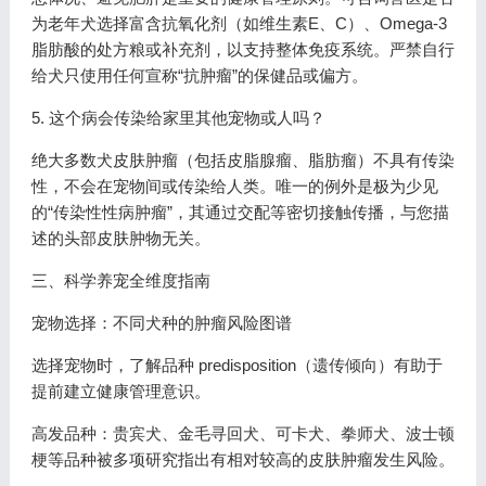
为老年犬选择富含抗氧化剂（如维生素E、C）、Omega-3
脂肪酸的处方粮或补充剂，以支持整体免疫系统。严禁自行
给犬只使用任何宣称“抗肿瘤”的保健品或偏方。
5. 这个病会传染给家里其他宠物或人吗？
绝大多数犬皮肤肿瘤（包括皮脂腺瘤、脂肪瘤）不具有传染
性，不会在宠物间或传染给人类。唯一的例外是极为少见
的“传染性性病肿瘤”，其通过交配等密切接触传播，与您描
述的头部皮肤肿物无关。
三、科学养宠全维度指南
宠物选择：不同犬种的肿瘤风险图谱
选择宠物时，了解品种 predisposition（遗传倾向）有助于
提前建立健康管理意识。
高发品种：贵宾犬、金毛寻回犬、可卡犬、拳师犬、波士顿
梗等品种被多项研究指出有相对较高的皮肤肿瘤发生风险。