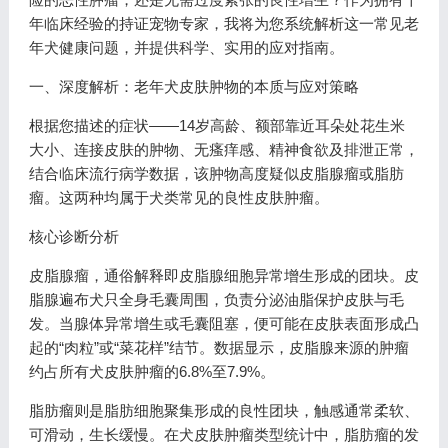
年临床经验的持证宠物专家，我将为您系统解析这一常见老
年犬健康问题，并提供科学、实用的应对指南。
一、深度解析：老年犬皮肤肿物的本质与应对策略
根据您描述的症状——14岁高龄、额部靠近耳朵处花生米
大小、连接皮肤的肿物、无瘙痒感、精神食欲及排泄正常，
结合临床流行病学数据，该肿物高度疑似皮脂腺瘤或脂肪
瘤。这两种均属于犬类常见的良性皮肤肿瘤。
核心诊断分析
皮脂腺瘤，通俗解释即皮脂腺细胞异常增生形成的团块。皮
脂腺遍布犬只全身毛囊周围，负责分泌油脂保护皮肤与毛
发。当腺体异常增生或毛囊阻塞，便可能在皮肤表面形成凸
起的“肉粒”或“菜花样”结节。数据显示，皮脂腺来源的肿瘤
约占所有犬皮肤肿瘤的6.8%至7.9%。
脂肪瘤则是脂肪细胞聚集形成的良性团块，触感通常柔软、
可滑动，生长缓慢。在犬皮肤肿瘤类型统计中，脂肪瘤的发