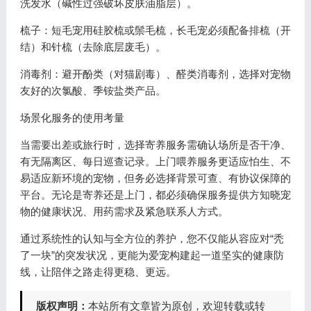
洗发水（碱性过强破坏皮肤油脂层）。
梳子：短毛宠用硅胶梳或鬃毛梳，长毛宠必须配备排梳（开
结）和针梳（去除底层废毛）。
消毒剂：避开酚类（对猫剧毒）、醛类消毒剂，选择对宠物
友好的次氯酸、季铵盐类产品。
场景化服务的使用考量
当需要出差或旅行时，选择寄养服务需确认场所是否干净、
有无隔离区、每日巡查记录。上门喂养服务更适应怕生、不
易适应新环境的宠物，但务必选择背景可查、有协议保障的
平台。无论是寄养还是上门，都必须确保服务提供方知晓宠
物的健康状况、用药需求及紧急联系人方式。
通过系统性的认知与全方位的养护，您不仅能从容应对“秃
了一块”的突发状况，更能为爱宠构建起一道坚实的健康防
线，让陪伴之路走得更稳、更远。
版权声明：
本站所有文章皆为原创，欢迎转载或转