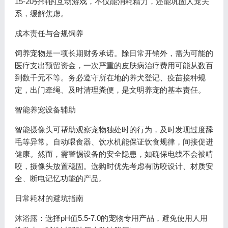
15-20分钟的互动游戏，不仅能消耗精力，还能巩固人宠关
系，缓解焦虑。
成本责任与合规饲养
饲养宠物是一项长期财务承诺。除日常开销外，需为可能的
医疗支出预留资金，一次严重的皮肤病治疗费用可能从数百
到数千元不等。务必遵守所在地的养犬登记、疫苗接种规
定，出门牵绳、及时清理粪便，是文明养宠的基本责任。
智能养宠设备辅助
智能摄像头可帮助观察宠物独处时的行为，及时发现过度舔
毛等异常。自动喂食器、饮水机能保证饮食规律，间接促进
健康。然而，需警惕设备的安全隐患，如确保电线不会被啃
咬，摄像头放置稳固。选购时优先考虑有防咬设计、材质安
全、断电记忆功能的产品。
日常耗材的避坑指南
沐浴露：选择pH值5.5-7.0的宠物专用产品，避免使用人用