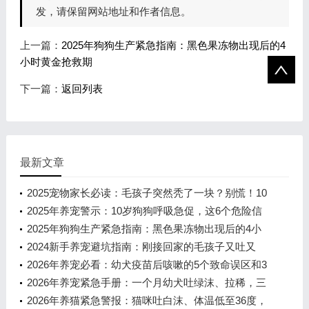
发，请保留网站地址和作者信息。
上一篇：
2025年狗狗生产紧急指南：黑色果冻物出现后的4
小时黄金抢救期
下一篇：
返回列表
最新文章
2025宠物家长必读：毛孩子突然秃了一块？别慌！10
年专家教你从症状到解决全流程
2025年养宠警示：10岁狗狗呼吸急促，这6个危险信
号必须立即排查！
2025年狗狗生产紧急指南：黑色果冻物出现后的4小
时黄金抢救期
2024新手养宠避坑指南：刚接回家的毛孩子又吐又
拉，这6件事千万别做！
2026年养宠必看：幼犬疫苗后咳嗽的5个致命误区和3
步急救方案
2026年养宠紧急手册：一个月幼犬吐绿沫、拉稀，三
步识别风险与科学处置方案
2026年养猫紧急警报：猫咪吐白沫、体温低至36度，