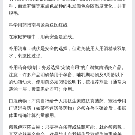
种，而暹罗猫等重点色品种的毛发颜色会随温度变化，并非
脱毛。
科学用药指南与紧急送医红线
在家庭护理中，用药安全是底线。
外用消毒：碘伏是安全的选择，但避免使用人用酒精或双氧
水，刺激性过强。
外用药膏/喷剂：务必选择“宠物专用”的广谱抗菌消炎产品。
注意：许多产品明确禁用于孕畜、哺乳期动物及8周龄以下
的幼猫幼犬。使用前必须阅读说明书，按推荐剂量（通常为
薄涂一层，覆盖患处即可）使用。
口服药物：严禁自行给予人用抗生素或抗真菌药。宠物专用
广谱消炎药（如某些速诺类药物）必须在兽医确诊后，根据
体重精确计算剂量服用。
佩戴伊丽莎白圈：只要存在瘙痒或舔舐可能，就必须佩戴，
直至皮肤完全愈合。这是防止自我损伤导致感染加重的关