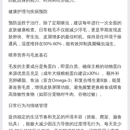
匹配自身的精力、时间和经济能力。
健康护理与疾病预防
预防远胜于治疗。除了定期驱虫，建议每年进行一次全面的
皮肤健康检查。日常梳毛不仅能减少浮毛，更是早期发现皮
肤肿块、寄生虫、皮屑增多的最佳时机。保持居住环境干燥
通风，湿度维持在50%-60%，能有效抑制真菌螨虫滋生。
喂养营养与毛发基石
毛发的主要成分是角蛋白，即蛋白质。确保主粮的动物蛋白
来源优质且充足（成年犬猫粮粗蛋白建议≥30%）。额外补
充卵磷脂、鱼油（富含Omega-3）和复合维生素B族，能显
著改善毛质，增强皮肤屏障功能。避免频繁更换粮食或喂食
高致敏性食物（如部分宠物对牛肉、谷物过敏）。
日常行为与情绪管理
提供稳定的生活节奏和充足的环境丰容（抓板、爬架、漏食
玩具），能极大减少因压力导致的过度理毛行为。每天至少