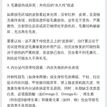
3. 毛囊损伤或坏死：外伤后的“永久性”痕迹
如果脱毛区域的皮肤看起来光滑，没有红肿、皮屑，且宠物
无瘙痒表现，则需高度怀疑毛囊损伤。这常见于烫伤、严重
擦伤、注射部位反应或其它物理化学损伤后，毛囊结构被破
坏，无法再生毛发。
重要认知：这不属于传统意义上的“皮肤病”。治疗重点在于
尝试使用促进毛囊修复的外用产品，但完全恢复的可能性取
决于损伤的严重程度。若皮肤已发白、完全看不到毛囊孔，
则此处可能永久不再长毛。
4. 内分泌与营养性因素：内在失衡的外在表现
对称性脱毛（如身体两侧）或全身性毛发稀疏、干枯，往往
提示内在问题。甲状腺功能异常、肾上腺皮质机能亢进、性
激素失衡等内分泌疾病是常见原因。同时，长期缺乏优质蛋
白质、必需脂肪酸（如Omega-3、Omega-6）、维生素
（特别是B族维生素）和微量元素（如锌、铜）也会导致毛
发营养不良而脱落。