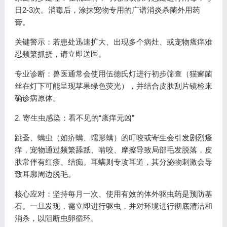
日2-3次。消毒后，涂抹宠物专用的广谱消炎杀菌外用药
膏。
关键警示：若患处迅速扩大、出现多个病灶、或宠物瘙痒难
忍频繁抓挠，请立即送医。
专业诊断：兽医通常会使用伍德氏灯进行初步筛查（猫癣菌
丝在灯下可能呈现苹果绿色荧光），并结合皮肤刮片镜检来
确诊病原体。
2. 寄生虫感染：看不见的“瘙痒元凶”
跳蚤、螨虫（如疥螨、蠕形螨）的叮咬或寄生会引发剧烈瘙
痒，宠物通过频繁舔舐、啃咬、摩擦导致局部毛发脱落，皮
肤常伴有红疹、结痂。耳螨则专攻耳道，其分泌物刺激会导
致耳廓周边脱毛。
核心应对：坚持每月一次、使用有效的体外驱虫药是预防基
石。一旦发现，需立即进行驱虫，并对环境进行彻底清洁和
消杀，以阻断虫卵循环。