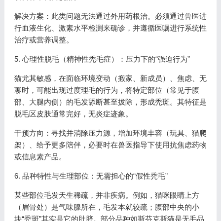
解决方案：此类问题无法通过外用药根治。必须通过兽医进
行血液生化、激素水平检测来确诊，并遵循医嘱进行系统性
治疗或营养调整。
5. 心理性脱毛（精神性秃毛症）：压力下的“强迫行为”
猫尤其敏感，在面临环境变动（搬家、新成员）、焦虑、无
聊时，可能出现过度理毛的行为，将特定部位（常见于腹
部、大腿内侧）的毛发舔断甚至拔除，形成秃斑。其特征是
脱毛区皮肤通常完好，无炎症迹象。
干预方向：寻找并消除压力源，增加环境丰容（玩具、猫爬
架）、给予更多陪伴，必要时在兽医指导下使用抗焦虑药物
或信息素产品。
6. 品种特性与生理部位：无需担心的“假性秃毛”
某些部位毛发天生稀疏，并非疾病。例如，猫咪眼睛上方
（眉骨处）是气味腺所在，毛发本就较疏；腹部中央的小
块“秃斑”其实是它的肚脐。部分品种如斯芬克斯猫是无毛品