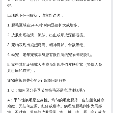
键。
出现以下任何症状，请立即送医：
1. 脱毛区域在24-48小时内迅速扩大或增多。
2. 皮肤出现破溃、流脓、出血或形成深部溃疡。
3. 宠物表现出剧烈疼痛、精神沉郁、食欲废绝。
4. 幼宠、老年宠或本身患有慢性病的宠物出现脱毛。
5. 家中其他宠物或人类成员出现类似皮肤症状（警惕人畜
共患病如猫癣）。
宠物家长最关心的5个高频问题解答
1. Q：如何区分是季节性换毛还是病理性脱毛？
A：季节性换毛是全身性、均匀的毛发脱落，皮肤颜色健康
粉嫩，无任何皮屑、红疹或瘙痒。病理性脱毛则多为局部
性、不对称，常伴随皮肤异常（红、肿、痒、屑、痂）或宠