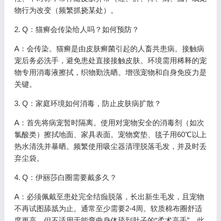
物行为改变（频繁抓挠某处）。
2. Q：猫癣会传染给人吗？如何预防？
A：会传染。猫癣是由皮肤癣菌引起的人畜共患病。接触病
宠后务必洗手，避免患处直接接触皮肤。环境需用稀释的宠
物专用消毒液擦拭，织物勤洗晒。增强宠物和自身免疫力是
关键。
3. Q：家庭环境如何消毒，防止皮肤病扩散？
A：首先将病宠暂时隔离。使用对宠物安全的消毒剂（如次
氯酸类）擦拭地面、家具表面。宠物窝垫、毯子用60℃以上
热水清洗并暴晒。频繁使用吸尘器清理脱落毛发，并及时丢
弃尘袋。
4. Q：伊丽莎白圈需要戴多久？
A：必须佩戴至患处完全结痂脱落，长出新生毛发，且宠物
不再试图舔舐为止。通常至少需要2-4周。软质棉布圈舒适
度更高，但不适用于能弯曲身体舔到肚子的“柔术高手”，此