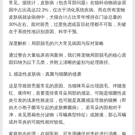
常见。据统计，皮肤病（包含耳部问题）在猫科动物就诊原
因中占比高达22.3%，仅次于消化系统疾病。而在所有宠物
皮肤病就诊病例中，犬猫合计占比常年维持在门诊总量的
30%左右。面对斑秃，过度焦虑或盲目处理都不可取，关键
在于系统性地识别原因、科学干预。
深度解析：局部脱毛的六大常见病因与应对策略
通过整合大量临床咨询案例，我们将宠物局部脱毛的核心原
因归纳为以下几类，并附上清晰的鉴别与处理路径。
1. 感染性皮肤病：真菌与细菌的侵袭
这是导致斑秃最常见的原因。当猫咪耳朵出现脱毛、伴随发
红、瘙痒时，首要需排查耳朵局部的感染。可能是细菌性皮
炎引发的浅表性脓皮症，也可能是真菌感染导致的猫癣（即
由犬小孢子菌等引起的皮肤癣菌病）。若耳朵内部相对干
净，未见黑褐色分泌物（耳螨典型特征）或脓液，那么耳螨
或外耳炎的可能性相对较低。
家庭初步处理：在就医前，可先用碘伏对患处进行消毒，每