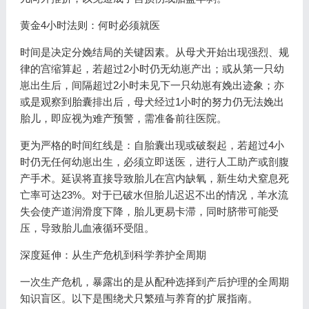
黄金4小时法则：何时必须就医
时间是决定分娩结局的关键因素。从母犬开始出现强烈、规
律的宫缩算起，若超过2小时仍无幼崽产出；或从第一只幼
崽出生后，间隔超过2小时未见下一只幼崽有娩出迹象；亦
或是观察到胎囊排出后，母犬经过1小时的努力仍无法娩出
胎儿，即应视为难产预警，需准备前往医院。
更为严格的时间红线是：自胎囊出现或破裂起，若超过4小
时仍无任何幼崽出生，必须立即送医，进行人工助产或剖腹
产手术。延误将直接导致胎儿在宫内缺氧，新生幼犬窒息死
亡率可达23%。对于已破水但胎儿迟迟不出的情况，羊水流
失会使产道润滑度下降，胎儿更易卡滞，同时脐带可能受
压，导致胎儿血液循环受阻。
深度延伸：从生产危机到科学养护全周期
一次生产危机，暴露出的是从配种选择到产后护理的全周期
知识盲区。以下是围绕犬只繁殖与养育的扩展指南。