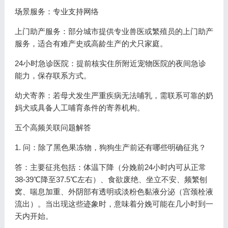
场景服务：专业支持网络
上门助产服务：部分城市提供专业兽医或繁殖员的上门助产
服务，适合有难产史或高龄生产的犬只家庭。
24小时急诊医院：提前核实住所附近宠物医院的夜间急诊
能力，保存联系方式。
幼犬寄养：若母犬发生严重疾病无法哺乳，需联系可靠的奶
妈犬或具备人工哺育条件的寄养机构。
五个高频关联问题解答
1. 问：除了黑色果冻物，狗狗生产前还有哪些明确征兆？
答：主要征兆包括：体温下降（分娩前24小时内可从正常
38-39℃降至37.5℃左右）、食欲废绝、坐立不安、频繁刨
窝、喘息加重、外阴部有透明或淡粉色黏液分泌（宫颈栓液
流出）。当出现这些迹象时，意味着分娩可能在几小时到一
天内开始。