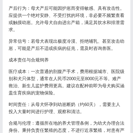
产后行为：母犬产后可能因护崽而变得敏感、具有攻击性。
应提供一个绝对安静、不受打扰的环境，非必要不频繁查看
或触摸幼崽。允许母犬自由进出产箱，满足其饮水和排泄需
求。
异常信号：若母犬表现出极度冷漠、拒绝哺乳、甚至攻击幼
崽，可能是产后不适或疾病的征兆，需及时咨询兽医。
成本责任与合规饲养
医疗成本：一次普通的剖腹产手术，费用根据城市、医院级
别和犬只体型，通常在人民币2000元至8000元不等。难产
救治、新生儿监护费用更高。建议在配种前即为母犬购买涵
盖生育疾病的宠物保险。
时间责任：从母犬怀孕到幼崽断奶（约60天），需要主人
投入大量时间进行护理、观察和清洁。
合规与伦理：遵循所在地的养犬管理条例，为幼犬办理合法
身份。秉持负责任繁殖的态度，不进行近亲繁殖，对患有严