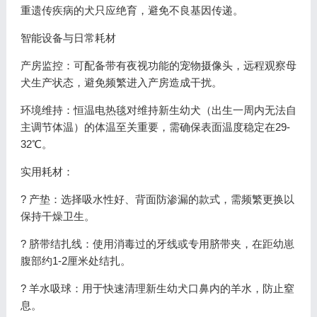
重遗传疾病的犬只应绝育，避免不良基因传递。
智能设备与日常耗材
产房监控：可配备带有夜视功能的宠物摄像头，远程观察母
犬生产状态，避免频繁进入产房造成干扰。
环境维持：恒温电热毯对维持新生幼犬（出生一周内无法自
主调节体温）的体温至关重要，需确保表面温度稳定在29-
32℃。
实用耗材：
? 产垫：选择吸水性好、背面防渗漏的款式，需频繁更换以
保持干燥卫生。
? 脐带结扎线：使用消毒过的牙线或专用脐带夹，在距幼崽
腹部约1-2厘米处结扎。
? 羊水吸球：用于快速清理新生幼犬口鼻内的羊水，防止窒
息。