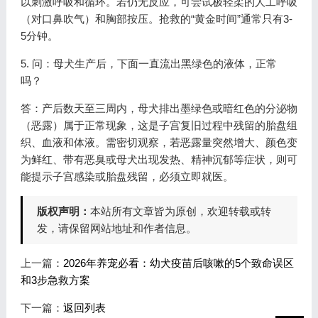
以刺激呼吸和循环。若仍无反应，可尝试极轻柔的人工呼吸
（对口鼻吹气）和胸部按压。抢救的“黄金时间”通常只有3-
5分钟。
5. 问：母犬生产后，下面一直流出黑绿色的液体，正常
吗？
答：产后数天至三周内，母犬排出墨绿色或暗红色的分泌物
（恶露）属于正常现象，这是子宫复旧过程中残留的胎盘组
织、血液和体液。需密切观察，若恶露量突然增大、颜色变
为鲜红、带有恶臭或母犬出现发热、精神沉郁等症状，则可
能提示子宫感染或胎盘残留，必须立即就医。
版权声明：
本站所有文章皆为原创，欢迎转载或转
发，请保留网站地址和作者信息。
上一篇：
2026年养宠必看：幼犬疫苗后咳嗽的5个致命误区
和3步急救方案
下一篇：
返回列表