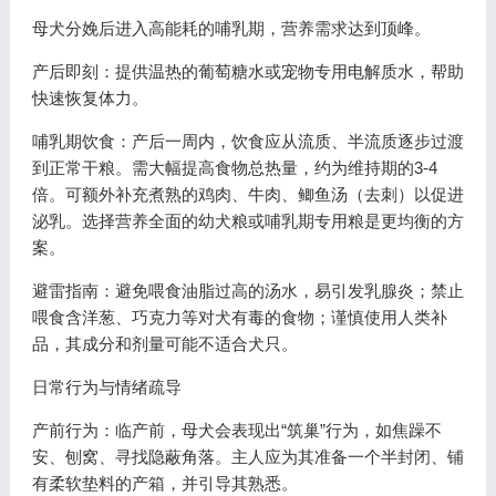
母犬分娩后进入高能耗的哺乳期，营养需求达到顶峰。
产后即刻：提供温热的葡萄糖水或宠物专用电解质水，帮助
快速恢复体力。
哺乳期饮食：产后一周内，饮食应从流质、半流质逐步过渡
到正常干粮。需大幅提高食物总热量，约为维持期的3-4
倍。可额外补充煮熟的鸡肉、牛肉、鲫鱼汤（去刺）以促进
泌乳。选择营养全面的幼犬粮或哺乳期专用粮是更均衡的方
案。
避雷指南：避免喂食油脂过高的汤水，易引发乳腺炎；禁止
喂食含洋葱、巧克力等对犬有毒的食物；谨慎使用人类补
品，其成分和剂量可能不适合犬只。
日常行为与情绪疏导
产前行为：临产前，母犬会表现出“筑巢”行为，如焦躁不
安、刨窝、寻找隐蔽角落。主人应为其准备一个半封闭、铺
有柔软垫料的产箱，并引导其熟悉。