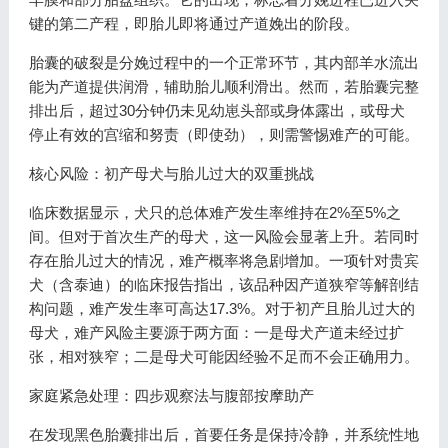
键的第二产程，即胎儿即将通过产道娩出的阶段。
胎囊的破裂是分娩过程中的一个正常环节，其内部羊水流出
能为产道提供润滑，辅助胎儿顺利滑出。然而，若胎囊完整
排出后，超过30分钟仍未见幼崽头部或身体露出，或母犬
停止有效的宫缩和努责（即使劲），则需警惕难产的可能。
核心风险：初产母犬与胎儿过大的双重挑战
临床数据显示，犬只的总体难产发生率维持在2%至5%之
间。但对于首次生产的母犬，这一风险会显著上升。若同时
存在胎儿过大的情况，难产概率将急剧增加。一项针对贵宾
犬（含泰迪）的临床报告指出，该品种因产道狭窄等解剖结
构问题，难产发生率可高达17.3%。对于初产且胎儿过大的
母犬，难产风险主要源于两方面：一是母犬产道未经过扩
张，相对狭窄；二是母犬可能因经验不足而不会正确用力。
家庭紧急处理：四步观察法与腹部按摩助产
在发现黑色胎囊排出后，首要任务是保持冷静，并系统性地