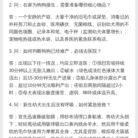
2. 问：在家为狗狗接生，需要准备哪些核心物品？
答：一个安静的产箱、大量干净的旧毛巾或尿垫、消毒过的
外科剪刀和止血钳、医用碘伏、无菌棉线、识别幼犬用的不
同颜色项圈、记录本和笔、电子秤（监测幼犬体重增长）、
宠物电热毯或热水袋、以及兽医的紧急联系电话。
3. 问：如何判断狗狗已经难产，必须去医院？
答：出现以下任一情况，均应立即送医：①强烈宫缩持续
30分钟以上无胎儿娩出；②破水（绿色或淡红色液体大量
流出）后15-30分钟无生产进展；③胎儿身体部分露出产道
后，超过10分钟无法顺利产出；④前后两胎间隔超过2小
时；⑤母犬表现出极度痛苦、虚弱、呻吟或体温升高。
4. 问：新生幼犬出生后没有呼吸，如何紧急抢救？
答：首先迅速撕破胎膜，用纱布清理口鼻黏液。将幼犬头朝
下，轻轻甩动或用吸球吸出口鼻内残余羊水。然后用干燥柔
软的毛巾快速用力摩擦其全身，尤其是背部，模拟母犬舔舐