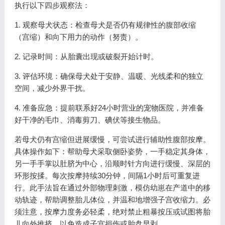
执行以下四步观察法：
1. 观察母犬状态：检查母犬是否仍有规律性的腹部收缩
（宫缩）和向下用力的动作（努责）。
2. 记录时间：从胎囊出现或破裂开始计时。
3. 评估环境：确保母犬处于安静、温暖、光线柔和的独立
空间，减少外界干扰。
4. 准备应急：提前联系好24小时营业的宠物医院，并准备
好干净的毛巾、消毒剪刀、碘伏等接生物品。
若母犬仍有宫缩但进展缓慢，可尝试进行辅助性腹部按摩。
具体操作如下：帮助母犬采取侧卧姿势，一手稳定其身体，
另一手手掌以肚脐为中心，沿顺时针方向进行缓慢、深层的
环形按揉。每次按摩持续30分钟，间隔1小时后可重复进
行。此手法旨在通过外部物理刺激，模仿幼崽在产道中的移
动轨迹，帮助调整胎儿体位，并温和地增强子宫收缩力。必
须注意，按摩力度务必轻柔，绝对禁止粗暴按压或试图将胎
儿向外推挤，以免造成子宫损伤或胎盘早剥。