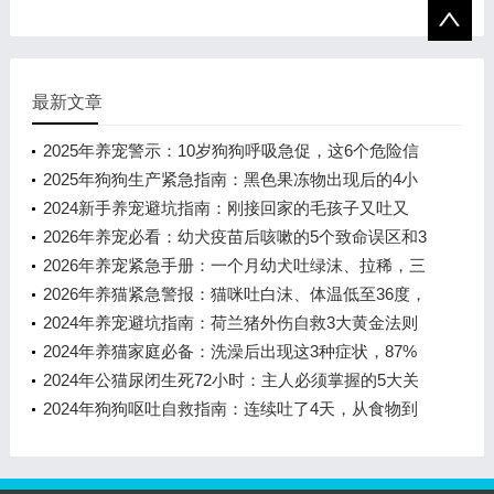
最新文章
2025年养宠警示：10岁狗狗呼吸急促，这6个危险信
号必须立即排查！
2025年狗狗生产紧急指南：黑色果冻物出现后的4小
时黄金抢救期
2024新手养宠避坑指南：刚接回家的毛孩子又吐又
拉，这6件事千万别做！
2026年养宠必看：幼犬疫苗后咳嗽的5个致命误区和3
步急救方案
2026年养宠紧急手册：一个月幼犬吐绿沫、拉稀，三
步识别风险与科学处置方案
2026年养猫紧急警报：猫咪吐白沫、体温低至36度，
这3种致命病可能已上门
2024年养宠避坑指南：荷兰猪外伤自救3大黄金法则
与7天愈合方案
2024年养猫家庭必备：洗澡后出现这3种症状，87%
的猫咪需要紧急干预
2024年公猫尿闭生死72小时：主人必须掌握的5大关
键信号与科学应对指南
2024年狗狗呕吐自救指南：连续吐了4天，从食物到
黄水怎么办？