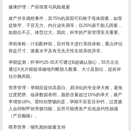
健康护理：产前筛查与风险规避
难产并非偶然事件，其75%的原因可归咎于母体因素，如骨
盆狭窄、子宫无力、内分泌失调等；仅25%源于胎儿因素，
如胎位不正、体型过大。因此，科学的产前管理至关重要。
孕前体检：计划配种前，应对母犬进行系统体检，重点评估
骨盆尺寸、激素水平及有无先天性生殖系统异常。
孕期监测：怀孕约25-35天可通过B超确认胎心，55天左右
通过X光片能较准确地判断胎儿数量、大小及胎位，提前评
估分娩风险。
营养管理：孕期应提供高蛋白、易消化的专业孕犬粮，避免
过度肥胖。临床数据表明，脂肪含量超过15%的孕犬，难产
率增加18%。需特别警惕的是，孕期不应盲目补钙，过度摄
入会抑制甲状旁腺功能，反而可能诱发产后低血钙性抽搐
（产后癫痫）。
喂养营养：哺乳期的能量支持