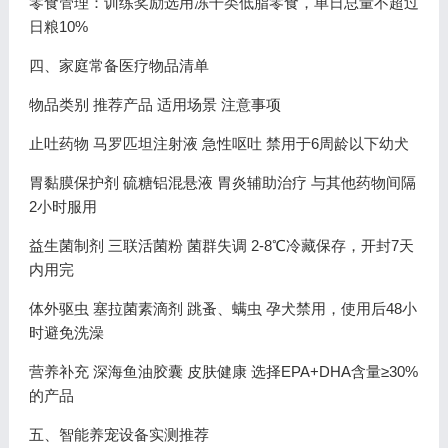
零食管理：训练奖励选用冻干类低脂零食，单日总量不超过
日粮10%
四、家庭常备医疗物品清单
物品类别 推荐产品 适用场景 注意事项
止吐药物 马罗匹坦注射液 急性呕吐 禁用于6周龄以下幼犬
胃黏膜保护剂 硫糖铝混悬液 胃炎辅助治疗 与其他药物间隔
2小时服用
益生菌制剂 三联活菌粉 菌群失调 2-8℃冷藏保存，开封7天
内用完
体外驱虫 塞拉菌素滴剂 跳蚤、螨虫 孕犬禁用，使用后48小
时避免洗澡
营养补充 深海鱼油胶囊 皮肤健康 选择EPA+DHA含量≥30%
的产品
五、智能养宠设备实测推荐