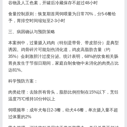
谷物及人工色素，开罐后冷藏保存不超过48小时
食量控制原则：恢复期首周饲喂量为日常70%，分5-6餐给
予，胃排空时间缩短至2-3小时
三、病因确认与预防策略
本案例中，过量摄入鸡肉（特别是带骨、带皮部分）是典型
诱因。鸡骨碎片可能划伤消化道，鸡皮高脂肪含量（约
35%）会刺激胆汁过度分泌。统计表明，68%的饮食相关肠
胃炎发生于节假日期间，家庭自制食物中未消化的肉类占比
达81%。
科学预防方案：
肉类处理：去除所有骨头，脂肪比例控制在15%以下，烹饪
温度75℃维持10分钟以上
饲喂频率：成年犬每日2-3餐，幼犬4-6餐，单次摄入量不超
过体重的2%