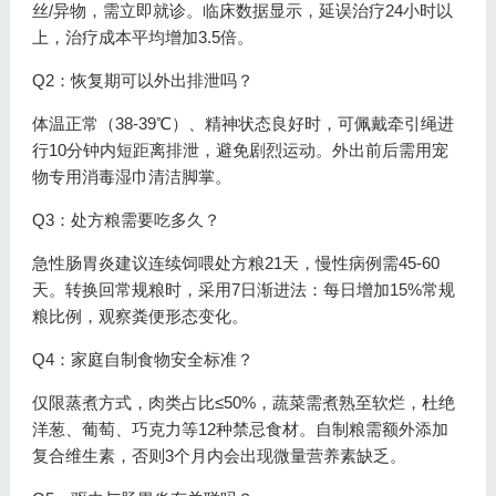
丝/异物，需立即就诊。临床数据显示，延误治疗24小时以
上，治疗成本平均增加3.5倍。
Q2：恢复期可以外出排泄吗？
体温正常（38-39℃）、精神状态良好时，可佩戴牵引绳进
行10分钟内短距离排泄，避免剧烈运动。外出前后需用宠
物专用消毒湿巾清洁脚掌。
Q3：处方粮需要吃多久？
急性肠胃炎建议连续饲喂处方粮21天，慢性病例需45-60
天。转换回常规粮时，采用7日渐进法：每日增加15%常规
粮比例，观察粪便形态变化。
Q4：家庭自制食物安全标准？
仅限蒸煮方式，肉类占比≤50%，蔬菜需煮熟至软烂，杜绝
洋葱、葡萄、巧克力等12种禁忌食材。自制粮需额外添加
复合维生素，否则3个月内会出现微量营养素缺乏。