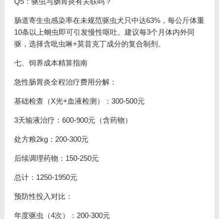
Q5：驱虫与肠胃炎有关联吗？
肠道寄生虫感染率在未规范驱虫犬只中达63%，每公斤体重
10条以上蛔虫即可引发慢性呕吐。建议每3个月体内外同
驱，选择含吡虫啉+莫昔克丁成分的复合制剂。
七、饲养成本精算指南
急性肠胃炎全程治疗费用分解：
基础检查（X光+血液检测）：300-500元
3天输液治疗：600-900元（含药物）
处方粮2kg：200-300元
后续调理药物：150-250元
总计：1250-1950元
预防性投入对比：
年度驱虫（4次）：200-300元