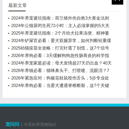
最新文章
2024年养宠避坑指南：荷兰猪外伤自救3大黄金法则
与7天愈合方案
2024年公猫尿闭生死72小时：主人必须掌握的5大关
键信号与科学应对指南
2025年养宠避坑指南：2个月幼犬拉果冻便、精神萎
靡，这6个判断错了可能致命
2024年铲屎官必看：爱犬双腿异常，如何判断轻重缓
急？
2025幼猫疫苗全攻略：打完针蔫了别慌，这7个信号
才是危险警报
2026年养狗必看：3天缓解狗狗急性肠胃炎的科学指
南
2024年养宠家庭必读：母犬发情超27天仍出血？40天
异常发情紧急应对指南
2026年养猫必看：猫咪鼻头干、打喷嚏、流眼泪？7
大原因全面解析，附专业护理指南
2026年紧急应对：狗被花枝鼠咬伤舌头，5步专业处
理法，90%家长都做错了第一步
2024年养狗必看：当爱犬遭遇脊椎断裂，这7个关键
信号决定生死
宠问问：
丰富的养宠物知识