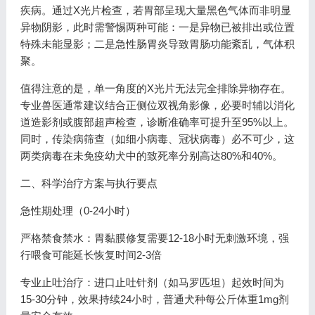
疾病。通过X光片检查，若胃部呈现大量黑色气体而非明显
异物阴影，此时需警惕两种可能：一是异物已被排出或位置
特殊未能显影；二是急性肠胃炎导致胃肠功能紊乱，气体积
聚。
值得注意的是，单一角度的X光片无法完全排除异物存在。
专业兽医通常建议结合正侧位双视角影像，必要时辅以消化
道造影剂或腹部超声检查，诊断准确率可提升至95%以上。
同时，传染病筛查（如细小病毒、冠状病毒）必不可少，这
两类病毒在未免疫幼犬中的致死率分别高达80%和40%。
二、科学治疗方案与执行要点
急性期处理（0-24小时）
严格禁食禁水：胃黏膜修复需要12-18小时无刺激环境，强
行喂食可能延长恢复时间2-3倍
专业止吐治疗：进口止吐针剂（如马罗匹坦）起效时间为
15-30分钟，效果持续24小时，普通犬种每公斤体重1mg剂