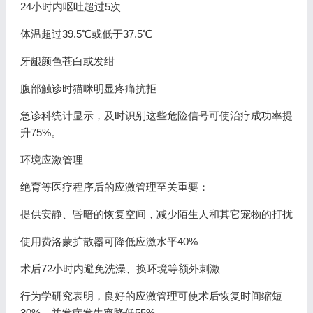
24小时内呕吐超过5次
体温超过39.5℃或低于37.5℃
牙龈颜色苍白或发绀
腹部触诊时猫咪明显疼痛抗拒
急诊科统计显示，及时识别这些危险信号可使治疗成功率提
升75%。
环境应激管理
绝育等医疗程序后的应激管理至关重要：
提供安静、昏暗的恢复空间，减少陌生人和其它宠物的打扰
使用费洛蒙扩散器可降低应激水平40%
术后72小时内避免洗澡、换环境等额外刺激
行为学研究表明，良好的应激管理可使术后恢复时间缩短
30%，并发症发生率降低55%。