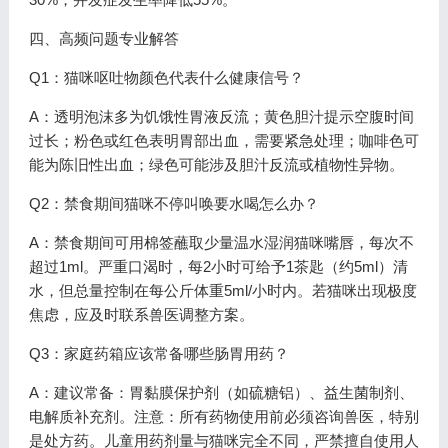
四、高频问题专业解答
Q1：猫咪呕吐物颜色代表什么健康信号？
A：透明泡沫多为饥饿性胃液反流；黄色胆汁提示空腹时间
过长；粉色或红色表明胃部出血，需要紧急处理；咖啡色可
能为陈旧性出血；绿色可能涉及胆汁反流或植物性异物。
Q2：禁食期间猫咪不停叫唤要水喝怎么办？
A：禁食期间可用棉签蘸取少量温水湿润猫咪嘴唇，每次不
超过1ml。严重口渴时，每2小时可给予1茶匙（约5ml）清
水，但总量控制在每公斤体重5ml/小时内。若猫咪出现极度
焦虑，应及时联系兽医调整方案。
Q3：家庭药箱应该常备哪些肠胃用药？
A：建议常备：胃黏膜保护剂（如硫糖铝）、益生菌制剂、
电解质补充剂。注意：所有药物使用前必须咨询兽医，特别
是处方药。儿童用药剂量与猫咪完全不同，严禁擅自使用人