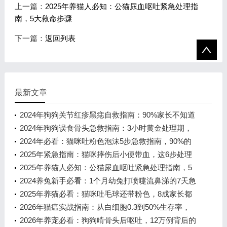
上一篇：
2025年养猫人必知：公猫尿血呕吐紧急处理指
南，5大救命步骤
下一篇：
返回列表
最新文章
2024年狗狗关节红疹黑痣自救指南：90%家长不知道
的毛囊修复关键
2024年狗狗误食骨头急救指南：3小时黄金处理期，
85%宠物主人忽视的关键细节
2024年必看：猫咪吐粉色泡沫5步急救指南，90%的
铲屎官都忽略了第3步
2025年紧急指南：猫咪摔伤后小便带血，这6步处理
错了可能致命
2025年养猫人必知：公猫尿血呕吐紧急处理指南，5
大救命步骤
2024养兔新手必看：1个月幼兔打喷嚏流鼻涕的7天急
救指南
2025年养猫必看：猫咪吐毛球还带粉色，8成家长都
做错的紧急处理指南
2026年猫瘟实战指南：从白细胞0.3到50%生存率，
这7个关键决定救了猫命
2026年养宠必看：狗狗啃骨头后呕吐，12万例背后的