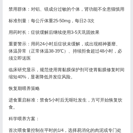
禁用群体：对铝、镁成分过敏的个体，肾功能不全患猫慎用
标准剂量：每公斤体重25-50mg，每日2-3次
用药时长：症状缓解后继续使用3-5天巩固效果
重要警示：用药24小时后症状未缓解，或出现精神萎靡、
体温异常（正常体温38-39℃）、持续拒食超过48小时，必
须立即送医
临床研究显示，规范使用胃黏膜保护剂可使胃黏膜修复时间
缩短40%，显著降低并发症风险。
恢复期喂养策略
进食重启标准：禁食5小时后无呕吐发生，方可开始恢复饮
食。
科学喂养方案：
首次喂食量控制在平时的1/4，选择易消化的肉泥或专门处