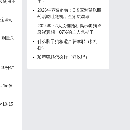
事）
连续使用不
2026年养猫必看：3招应对猫咪服
药后呕吐危机，金渐层幼猫
，这些可
2024年：3大关键指标揭示狗狗肾
衰竭真相，87%的主人忽视了
，剂量为
什么牌子狗粮适合萨摩耶（排行
榜）
珀萃猫粮怎么样（好吃吗）
10分钟
/kg体
0-15