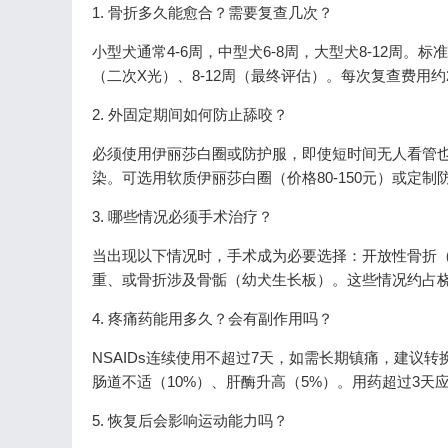
1. 骨折多久能愈合？需要复查几次？
小型犬通常4-6周，中型犬6-8周，大型犬8-12周
（二次X光）、8-12周（最终评估）。每次复查费用约200
2. 外固定期间如何防止舔咬？
必须使用伊丽莎白圈或防护服，即使短时间无人看管也
染。可选用软质伊丽莎白圈（价格80-150元）或定制防护
3. 哪些情况必须手术治疗？
当出现以下情况时，手术成为必要选择：开放性骨折（
重、或骨折涉及骨骺（幼犬生长板）。这些情况约占桡骨
4. 疼痛药能用多久？会有副作用吗？
NSAIDs连续使用不超过7天，如需长期镇痛，建议
肠道不适（10%）、肝酶升高（5%）。用药超过3
5. 恢复后会影响运动能力吗？