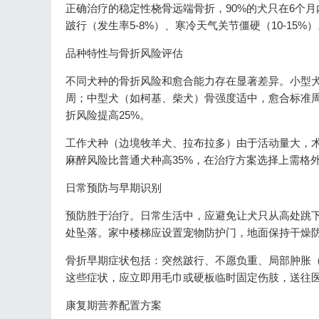
正确治疗的稳定性桡骨远端骨折，90%的犬只在6个
跛行（发生率5-8%）、寒冷天气关节僵硬（10-1
品种特性与骨折风险评估
不同犬种的骨折风险和愈合能力存在显著差异。小型犬
周；中型犬（如柯基、柴犬）骨强度适中，愈合标准周
折风险提高25%。
工作犬种（边境牧羊犬、拉布拉多）由于活动量大，术
麻醉风险比普通犬种高35%，在治疗方案选择上需格
日常预防与早期识别
预防胜于治疗。日常生活中，应避免让犬只从高处跳下
处坠落。家中楼梯应设置宠物防护门，地面保持干燥
骨折早期症状包括：突然跛行、不愿负重、局部肿胀（
这些症状，应立即用毛巾或硬板临时固定伤肢，送往医院
康复期营养配置方案