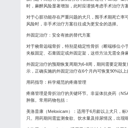
时，麻醉风险显著增加，此时应谨慎考虑手术治疗方
对于心脏功能存在严重问题的犬只，围手术期死亡率可达1
风险时，非手术治疗方案往往成为更安全的选择。
外固定治疗：安全有效的替代方案
对于桡骨远端骨折，特别是稳定性骨折（断端移位小于骨
夹板固定、石膏固定或外固定架，这些方法无需全身
外固定治疗的预期恢复周期为6-8周，期间需要定期复查
示，正确实施的外固定治疗在6个月内可恢复90%以
用药指导：科学规范的疼痛管理
疼痛管理是骨折治疗的关键环节。非甾体抗炎药（NS
肿胀。常用药物包括：
美洛昔康（Meloxicam）：适用于6月龄以上犬只，
只。用药期间需监测食欲、饮水量及排尿情况，出现