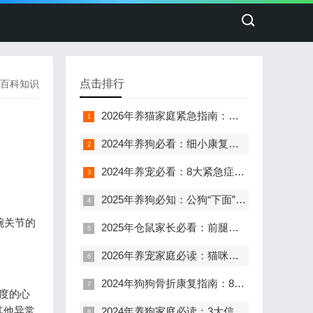
点击排行
百科知识
2026年养猫家庭紧急指南：猫咪眼睛红肿分泌物，这7个关键判断决定治疗成败
2024年养狗必看：细小康复期5大危险信号，90%的主人忽略了第3条
2024年养宠必看：8大紧急症状自救指南，90%新手家长不知道的关键细节
2025年养狗必知：公狗“下面”滴血，是危险信号还是小事一桩？十年宠物专家深度解析
腕关节的
2025年仓鼠家长必看：前腿脱毛长红疙瘩，这3种情况最危险！
2026年养宠家庭必读：猫咪狗狗打喷嚏别慌，这8种原因和应对方案你必须知道
2024年狗狗骨折康复指南：80%的桡骨骨折无需手术的真相
度的心
其他异常
2024年养狗家庭必读：3大信号揭示狗狗腿软无法行走的真相