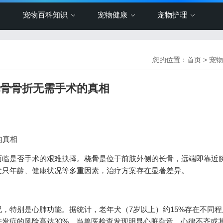
宠物百科知识
宠物健康
宠物护理
您的位置：
首页
>
宠物
的桡骨骨折无需手术的真相
的真相
面临是否手术的艰难抉择。桡骨是位于前肢外侧的长骨，远端即靠近
犬只年龄、健康状况等多重因素，治疗方案存在显著差异。
，特别是心肺功能。据统计，老年犬（7岁以上）约15%存在不同程
发症的风险高达30%。当兽医检查发现明显心脏杂音、心律不齐或