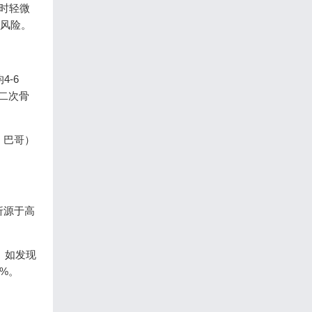
时轻微
症风险。
-6
二次骨
、巴哥）
折源于高
。如发现
%。