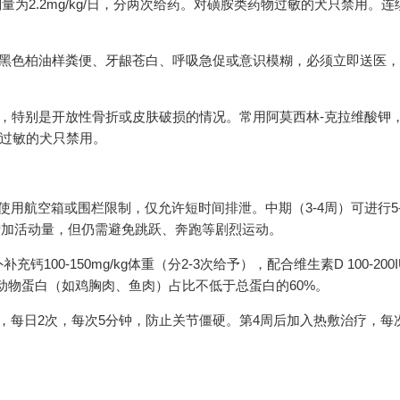
荐剂量为2.2mg/kg/日，分两次给药。对磺胺类药物过敏的犬只禁用。
出现黑色柏油样粪便、牙龈苍白、呼吸急促或意识模糊，必须立即送医
染，特别是开放性骨折或皮肤破损的情况。常用阿莫西林-克拉维酸钾
青霉素过敏的犬只禁用。
用航空箱或围栏限制，仅允许短时间排泄。中期（3-4周）可进行5-
渐增加活动量，但仍需避免跳跃、奔跑等剧烈运动。
0-150mg/kg体重（分2-3次给予），配合维生素D 100-200IU
质动物蛋白（如鸡胸肉、鱼肉）占比不低于总蛋白的60%。
每日2次，每次5分钟，防止关节僵硬。第4周后加入热敷治疗，每次1