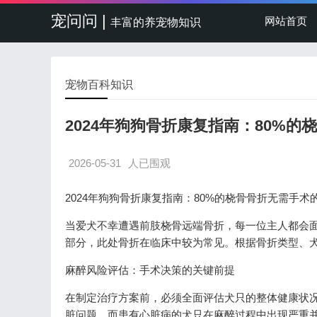
宠问问 |
网站首页
丰富的养宠物知识
宠物百科知识
2024年狗狗骨折康复指南：80%
2026-05-31
人已围观
2024年狗狗骨折康复指南：80%的桡骨骨折无需手术
当爱犬不幸遭遇前肢桡骨远端骨折，每一位主人都会
部分，此处骨折在临床中较为常见。根据骨折类型、
麻醉风险评估：手术决策的关键前提
在制定治疗方案前，必须全面评估犬只的整体健康状况
脏问题，而患有心脏病的犬只在麻醉过程中出现严重并