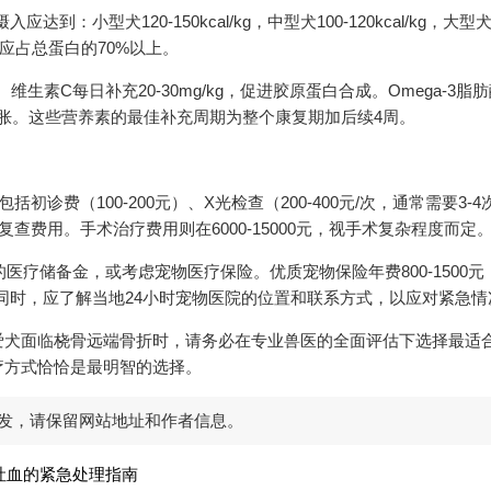
：小型犬120-150kcal/kg，中型犬100-120kcal/kg，大型犬9
蛋白应占总蛋白的70%以上。
:1。维生素C每日补充20-30mg/kg，促进胶原蛋白合成。Omega-3脂
织肿胀。这些营养素的最佳补充周期为整个康复期加后续4周。
括初诊费（100-200元）、X光检查（200-400元/次，通常需要3-
）及复查费用。手术治疗费用则在6000-15000元，视手术复杂程度而定
元的医疗储备金，或考虑宠物医疗保险。优质宠物保险年费800-1500
。同时，应了解当地24小时宠物医院的位置和联系方式，以应对紧急情
爱犬面临桡骨远端骨折时，请务必在专业兽医的全面评估下选择最适
疗方式恰恰是最明智的选择。
发，请保留网站地址和作者信息。
吐血的紧急处理指南