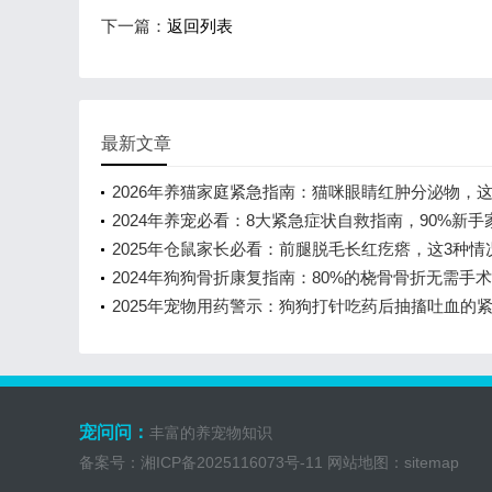
下一篇：
返回列表
最新文章
2026年养猫家庭紧急指南：猫咪眼睛红肿分泌物，这
键判断决定治疗成败
2024年养宠必看：8大紧急症状自救指南，90%新手
知道的关键细节
2025年仓鼠家长必看：前腿脱毛长红疙瘩，这3种情
险！
2024年狗狗骨折康复指南：80%的桡骨骨折无需手
相
2025年宠物用药警示：狗狗打针吃药后抽搐吐血的
理指南
宠问问：
丰富的养宠物知识
备案号：
湘ICP备2025116073号-11
网站地图：
sitemap