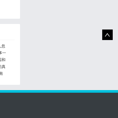
人忽
事一
因和
的真
南