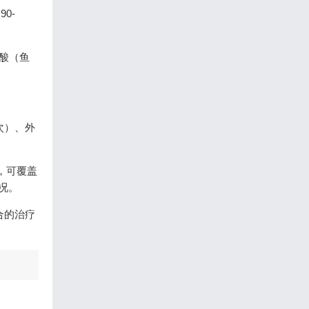
0-
肪酸（鱼
4次）、外
。
元，可覆盖
况。
合的治疗