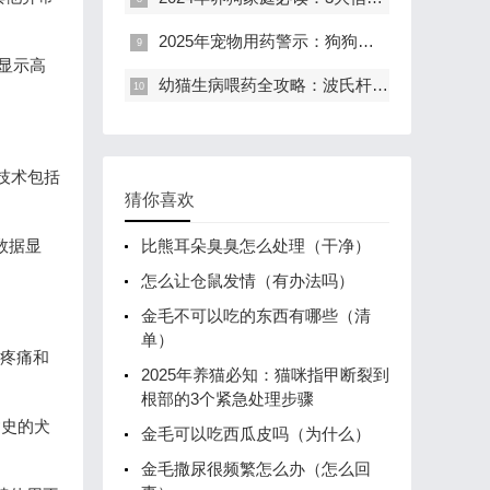
2025年宠物用药警示：狗狗打针吃药后抽搐吐血的紧急处理指南
估显示高
幼猫生病喂药全攻略：波氏杆菌阳性治疗与科学喂养指南
技术包括
猜你喜欢
数据显
比熊耳朵臭臭怎么处理（干净）
怎么让仓鼠发情（有办法吗）
金毛不可以吃的东西有哪些（清
单）
解疼痛和
2025年养猫必知：猫咪指甲断裂到
根部的3个紧急处理步骤
病史的犬
金毛可以吃西瓜皮吗（为什么）
金毛撒尿很频繁怎么办（怎么回