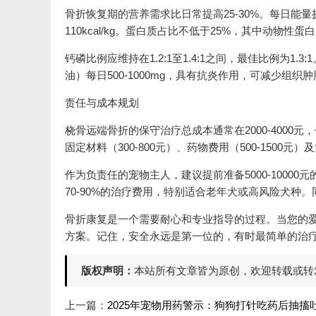
骨折恢复期的营养需求比日常提高25-30%。每日能量摄入应达到
110kcal/kg。蛋白质占比不低于25%，其中动物性
钙磷比例应维持在1.2:1至1.4:1之间，最佳比例为1.3
油）每日500-1000mg，具有抗炎作用，可减少组
责任与成本规划
桡骨远端骨折的保守治疗总成本通常在2000-4000元，包
固定材料（300-800元）、药物费用（500-1500元
作为负责任的宠物主人，建议提前准备5000-10000
70-90%的治疗费用，特别适合老年犬或高风险犬种
骨折康复是一个需要耐心和专业指导的过程。当您的
方案。记住，安全永远是第一位的，有时最简单的治
版权声明：
本站所有文章皆为原创，欢迎转载或转
上一篇：
2025年宠物用药警示：狗狗打针吃药后抽搐