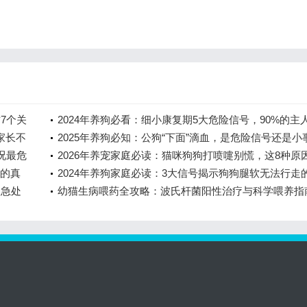
7个关
2024年养狗必看：细小康复期5大危险信号，90%的主
家长不
略了第3条
2025年养狗必知：公狗“下面”滴血，是危险信号还是小
况最危
桩？十年宠物专家深度解
2026年养宠家庭必读：猫咪狗狗打喷嚏别慌，这8种原
术的真
应对方案你必须知道
2024年养狗家庭必读：3大信号揭示狗狗腿软无法行走
紧急处
相
幼猫生病喂药全攻略：波氏杆菌阳性治疗与科学喂养指