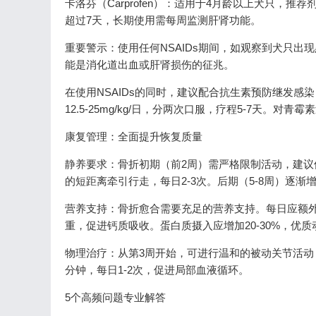
卡洛芬（Carprofen）：适用于4月龄以上犬只，推
超过7天，长期使用需每周监测肝肾功能。
重要警示：使用任何NSAIDs期间，如观察到犬只
能是消化道出血或肝肾损伤的征兆。
在使用NSAIDs的同时，建议配合抗生素预防继发感
12.5-25mg/kg/日，分两次口服，疗程5-7天。对
康复管理：全面提升恢复质量
静养要求：骨折初期（前2周）需严格限制活动，建议使
的短距离牵引行走，每日2-3次。后期（5-8周）逐
营养支持：骨折愈合需要充足的营养支持。每日应额外补充钙10
重，促进钙质吸收。蛋白质摄入应增加20-30%，优
物理治疗：从第3周开始，可进行温和的被动关节活动，
分钟，每日1-2次，促进局部血液循环。
5个高频问题专业解答