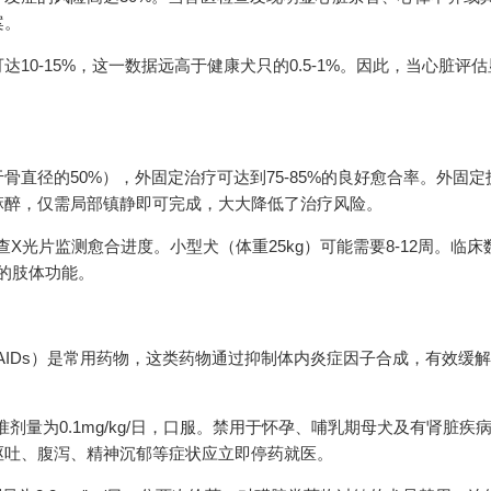
案。
0-15%，这一数据远高于健康犬只的0.5-1%。因此，当心脏评
直径的50%），外固定治疗可达到75-85%的良好愈合率。外固定
麻醉，仅需局部镇静即可完成，大大降低了治疗风险。
X光片监测愈合进度。小型犬（体重25kg）可能需要8-12周。临床
上的肢体功能。
AIDs）是常用药物，这类药物通过抑制体内炎症因子合成，有效缓
标准剂量为0.1mg/kg/日，口服。禁用于怀孕、哺乳期母犬及有肾脏疾
呕吐、腹泻、精神沉郁等症状应立即停药就医。