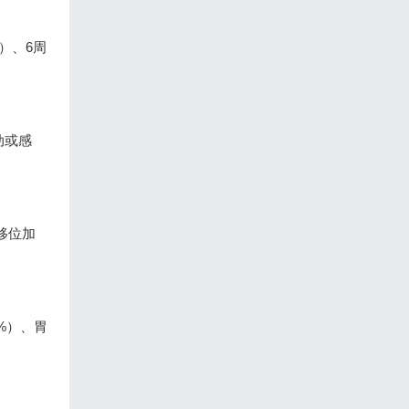
）、6周
动或感
移位加
%）、胃