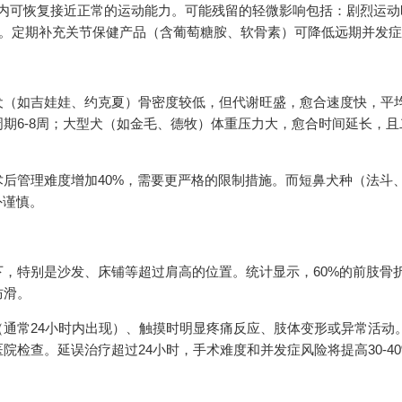
月内可恢复接近正常的运动能力。可能残留的轻微影响包括：剧烈运动
5%）。定期补充关节保健产品（含葡萄糖胺、软骨素）可降低远期并发
（如吉娃娃、约克夏）骨密度较低，但代谢旺盛，愈合速度快，平均4
期6-8周；大型犬（如金毛、德牧）体重压力大，愈合时间延长，且
后管理难度增加40%，需要更严格的限制措施。而短鼻犬种（法斗
外谨慎。
，特别是沙发、床铺等超过肩高的位置。统计显示，60%的前肢骨
防滑。
通常24小时内出现）、触摸时明显疼痛反应、肢体变形或异常活动
检查。延误治疗超过24小时，手术难度和并发症风险将提高30-40